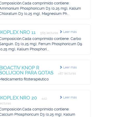
Composición.Cada comprimido contiene:
Ammonium Phosphoricum D3 (0,25 mg), Kalium
Chloratum D3 (0,25 mg), Magnesium Ph...
IKOPLEX NRO 11
Leer más
565 lecturas
Composición.Cada comprimido contiene: Carbo
Sanguin. D3 (0,25 mg), Ferrum Phosphoricum D9
(0,25 mg), Kalium Phosphori...
BIOACTIV KNOP R
Leer más
SOLUCION PARA GOTAS
487 lecturas
Medicamento fitoterapéutico
IKOPLEX NRO 20
Leer más
442
lecturas
Composición.Cada comprimido contiene:
Calcium Phosphoricum D3 (0,25 mg), Kalium