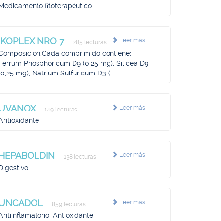
Medicamento fitoterapéutico
IKOPLEX NRO 7
Leer más
285 lecturas
Composición.Cada comprimido contiene:
Ferrum Phosphoricum D9 (0,25 mg), Silicea D9
(0,25 mg), Natrium Sulfuricum D3 (...
UVANOX
Leer más
149 lecturas
Antioxidante
HEPABOLDIN
Leer más
138 lecturas
Digestivo
UNCADOL
Leer más
859 lecturas
Antiinflamatorio, Antioxidante