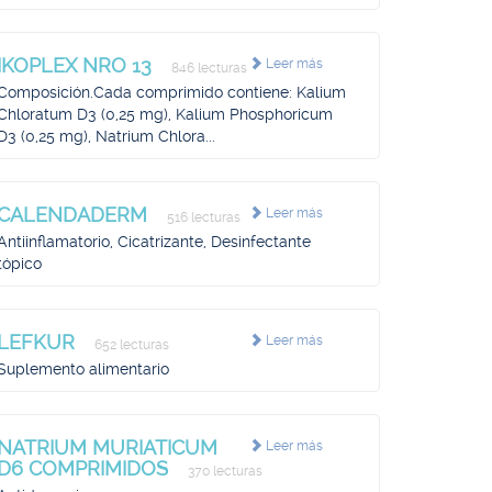
IKOPLEX NRO 13
Leer más
846 lecturas
Composición.Cada comprimido contiene: Kalium
Chloratum D3 (0,25 mg), Kalium Phosphoricum
D3 (0,25 mg), Natrium Chlora...
CALENDADERM
Leer más
516 lecturas
Antiinflamatorio, Cicatrizante, Desinfectante
tópico
LEFKUR
Leer más
652 lecturas
Suplemento alimentario
NATRIUM MURIATICUM
Leer más
D6 COMPRIMIDOS
370 lecturas