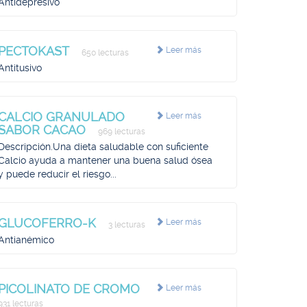
Antidepresivo
PECTOKAST
Leer más
650 lecturas
Antitusivo
CALCIO GRANULADO
Leer más
SABOR CACAO
969 lecturas
Descripción.Una dieta saludable con suficiente
Calcio ayuda a mantener una buena salud ósea
y puede reducir el riesgo...
GLUCOFERRO-K
Leer más
3 lecturas
Antianémico
PICOLINATO DE CROMO
Leer más
931 lecturas