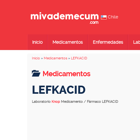
Chile
Inicio
Medicamentos
Enfermedades
Lab
Inicio
»
Medicamentos
»
LEFKACID
Medicamentos
LEFKACID
Laboratorio
Knop
Medicamento / Fármaco LEFKACID