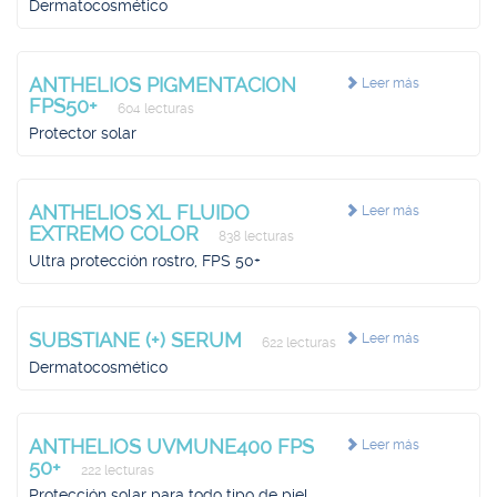
Dermatocosmético
ANTHELIOS PIGMENTACION
Leer más
FPS50+
604 lecturas
Protector solar
ANTHELIOS XL FLUIDO
Leer más
EXTREMO COLOR
838 lecturas
Ultra protección rostro, FPS 50+
SUBSTIANE (+) SERUM
Leer más
622 lecturas
Dermatocosmético
ANTHELIOS UVMUNE400 FPS
Leer más
50+
222 lecturas
Protección solar para todo tipo de piel