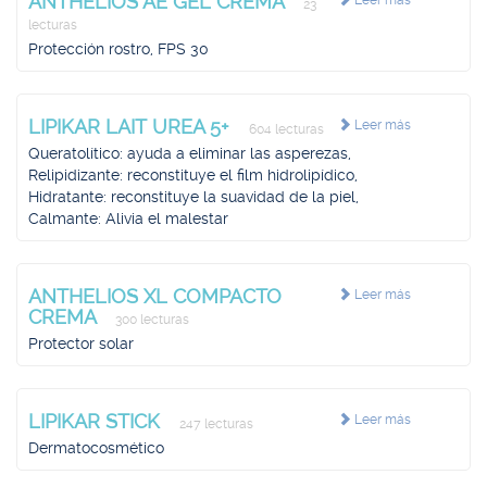
ANTHELIOS AE GEL CREMA
Leer más
23
lecturas
Protección rostro, FPS 30
LIPIKAR LAIT UREA 5+
Leer más
604 lecturas
Queratolítico: ayuda a eliminar las asperezas,
Relipidizante: reconstituye el film hidrolipídico,
Hidratante: reconstituye la suavidad de la piel,
Calmante: Alivia el malestar
ANTHELIOS XL COMPACTO
Leer más
CREMA
300 lecturas
Protector solar
LIPIKAR STICK
Leer más
247 lecturas
Dermatocosmético