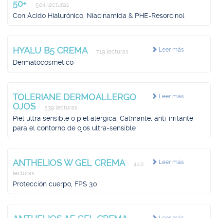
50+
504 lecturas
Con Ácido Hialurónico, Niacinamida & PHE-Resorcinol
HYALU B5 CREMA
Leer más
719 lecturas
Dermatocosmético
TOLERIANE DERMOALLERGO
Leer más
OJOS
539 lecturas
Piel ultra sensible o piel alérgica, Calmante, anti-irritante
para el contorno de ojos ultra-sensible
ANTHELIOS W GEL CREMA
Leer más
440
lecturas
Protección cuerpo, FPS 30