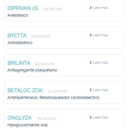
DIPRIVAN 1%
Leer más
425 lecturas
Anestésico
BYETTA
Leer más
516 lecturas
Antidiabético
BRILINTA
Leer más
950 lecturas
Antiagregante plaquetario
BETALOC ZOK
Leer más
543 lecturas
Antihipertensivo, Betabloqueador cardioselectivo
ONGLYZA
Leer más
786 lecturas
Hipoglucemiante oral