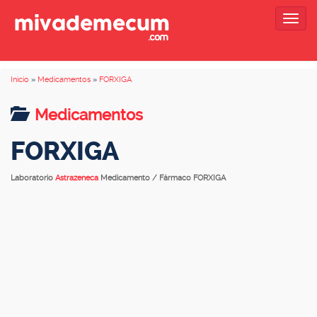
Togg
navig
Inicio
»
Medicamentos
»
FORXIGA
Medicamentos
FORXIGA
Laboratorio
Astrazeneca
Medicamento / Fármaco FORXIGA