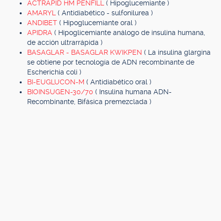
ACTRAPID HM PENFILL
( Hipoglucemiante )
AMARYL
( Antidiabético - sulfonilurea )
ANDIBET
( Hipoglucemiante oral )
APIDRA
( Hipoglicemiante análogo de insulina humana,
de acción ultrarrápida )
BASAGLAR - BASAGLAR KWIKPEN
( La insulina glargina
se obtiene por tecnología de ADN recombinante de
Escherichia coli )
BI-EUGLUCON-M
( Antidiabético oral )
BIOINSUGEN-30/70
( Insulina humana ADN-
Recombinante, Bifásica premezclada )