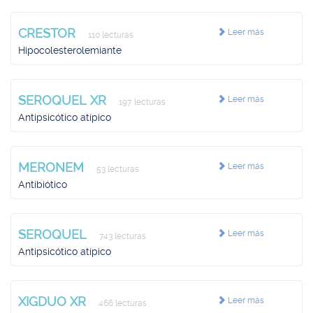
CRESTOR
Leer más
110 lecturas
Hipocolesterolemiante
SEROQUEL XR
Leer más
197 lecturas
Antipsicótico atípico
MERONEM
Leer más
53 lecturas
Antibiótico
SEROQUEL
Leer más
743 lecturas
Antipsicótico atípico
XIGDUO XR
Leer más
466 lecturas