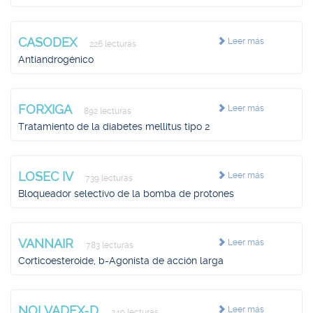
CASODEX
Leer más
226 lecturas
Antiandrogénico
FORXIGA
Leer más
892 lecturas
Tratamiento de la diabetes mellitus tipo 2
LOSEC IV
Leer más
739 lecturas
Bloqueador selectivo de la bomba de protones
VANNAIR
Leer más
783 lecturas
Corticoesteroide, b-Agonista de acción larga
NOLVADEX-D
Leer más
249 lecturas