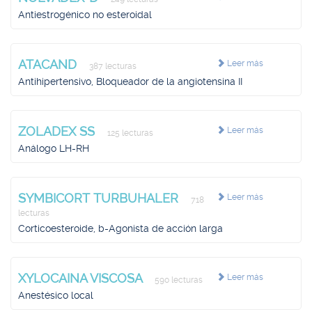
Antiestrogénico no esteroidal
ATACAND
Leer más
387 lecturas
Antihipertensivo, Bloqueador de la angiotensina II
ZOLADEX SS
Leer más
125 lecturas
Análogo LH-RH
SYMBICORT TURBUHALER
Leer más
718
lecturas
Corticoesteroide, b-Agonista de acción larga
XYLOCAINA VISCOSA
Leer más
590 lecturas
Anestésico local