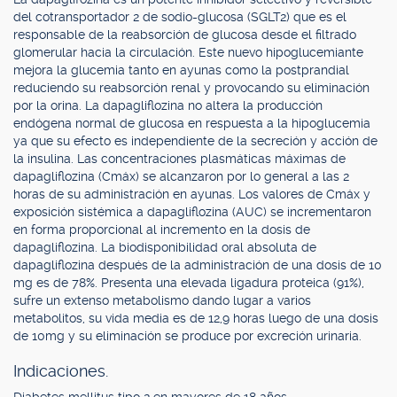
del cotransportador 2 de sodio-glucosa (SGLT2) que es el
responsable de la reabsorción de glucosa desde el filtrado
glomerular hacia la circulación. Este nuevo hipoglucemiante
mejora la glucemia tanto en ayunas como la postprandial
reduciendo su reabsorción renal y provocando su eliminación
por la orina. La dapagliflozina no altera la producción
endógena normal de glucosa en respuesta a la hipoglucemia
ya que su efecto es independiente de la secreción y acción de
la insulina. Las concentraciones plasmáticas máximas de
dapagliflozina (Cmáx) se alcanzaron por lo general a las 2
horas de su administración en ayunas. Los valores de Cmáx y
exposición sistémica a dapagliflozina (AUC) se incrementaron
en forma proporcional al incremento en la dosis de
dapagliflozina. La biodisponibilidad oral absoluta de
dapagliflozina después de la administración de una dosis de 10
mg es de 78%. Presenta una elevada ligadura proteica (91%),
sufre un extenso metabolismo dando lugar a varios
metabolitos, su vida media es de 12,9 horas luego de una dosis
de 10mg y su eliminación se produce por excreción urinaria.
Indicaciones.