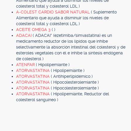
Alimentario que ayuda a disminuir los niveles de
colesterol total y colesterol LDL )
A-COLEST CARDIO SABOR NATURAL
( Suplemento
Alimentario que ayuda a disminuir los niveles de
colesterol total y colesterol LDL )
ACEITE OMEGA 3
( )
ADACAI
( ADACAI* (ezetimiba/simvastatina) es un
medicamento reductor de los lípidos que inhibe
selectivamente la absorción intestinal del colesterol y de
esteroles vegetales con él e inhibe la síntesis endógena
de colesterol )
ATENFAR
( Hipolipemiante )
ATORVASTATINA
( Hipolipemiante )
ATORVASTATINA
( Antihiperlipidémico )
ATORVASTATINA
( Hipocolesterolemiante )
ATORVASTATINA
( Hipocolesterolemiante )
ATORVASTATINA
( Hipolipemiante, Reductor del
colesterol sanguíneo )