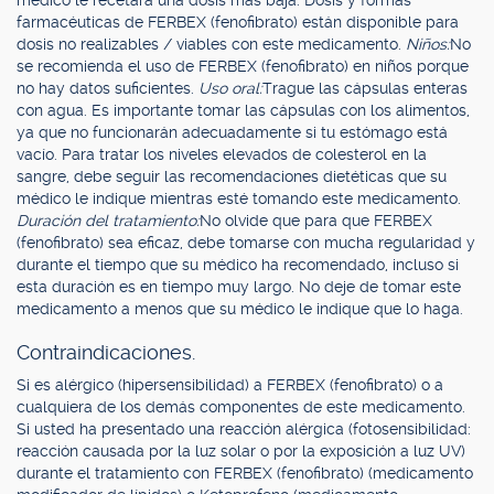
médico le recetará una dosis más baja. Dosis y formas
farmacéuticas de FERBEX (fenofibrato) están disponible para
dosis no realizables / viables con este medicamento.
Niños:
No
se recomienda el uso de FERBEX (fenofibrato) en niños porque
no hay datos suficientes.
Uso oral:
Trague las cápsulas enteras
con agua. Es importante tomar las cápsulas con los alimentos,
ya que no funcionarán adecuadamente si tu estómago está
vacío. Para tratar los niveles elevados de colesterol en la
sangre, debe seguir las recomendaciones dietéticas que su
médico le indique mientras esté tomando este medicamento.
Duración del tratamiento:
No olvide que para que FERBEX
(fenofibrato) sea eficaz, debe tomarse con mucha regularidad y
durante el tiempo que su médico ha recomendado, incluso si
esta duración es en tiempo muy largo. No deje de tomar este
medicamento a menos que su médico le indique que lo haga.
Contraindicaciones.
Si es alérgico (hipersensibilidad) a FERBEX (fenofibrato) o a
cualquiera de los demás componentes de este medicamento.
Si usted ha presentado una reacción alérgica (fotosensibilidad:
reacción causada por la luz solar o por la exposición a luz UV)
durante el tratamiento con FERBEX (fenofibrato) (medicamento