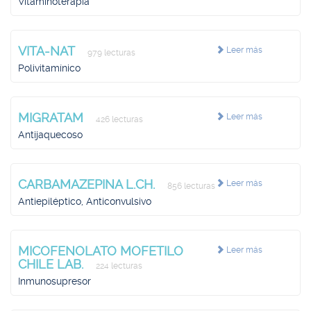
Vitaminoterapia
VITA-NAT
Leer más
979 lecturas
Polivitamínico
MIGRATAM
Leer más
426 lecturas
Antijaquecoso
CARBAMAZEPINA L.CH.
Leer más
856 lecturas
Antiepiléptico, Anticonvulsivo
MICOFENOLATO MOFETILO
Leer más
CHILE LAB.
224 lecturas
Inmunosupresor