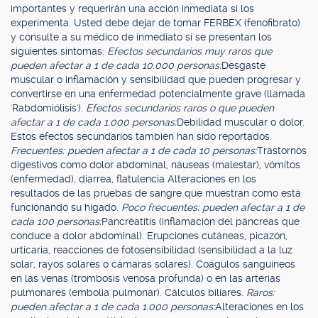
importantes y requerirán una acción inmediata si los
experimenta. Usted debe dejar de tomar FERBEX (fenofibrato)
y consulte a su médico de inmediato si se presentan los
siguientes síntomas:
Efectos secundarios muy raros que
pueden afectar a 1 de cada 10.000 personas:
Desgaste
muscular o inflamación y sensibilidad que pueden progresar y
convertirse en una enfermedad potencialmente grave (llamada
'Rabdomiólisis').
Efectos secundarios raros o que pueden
afectar a 1 de cada 1.000 personas:
Debilidad muscular o dolor.
Estos efectos secundarios también han sido reportados.
Frecuentes: pueden afectar a 1 de cada 10 personas:
Trastornos
digestivos como dolor abdominal, náuseas (malestar), vómitos
(enfermedad), diarrea, flatulencia Alteraciones en los
resultados de las pruebas de sangre que muestran como está
funcionando su hígado.
Poco frecuentes: pueden afectar a 1 de
cada 100 personas:
Pancreatitis (inflamación del páncreas que
conduce a dolor abdominal). Erupciones cutáneas, picazón,
urticaria, reacciones de fotosensibilidad (sensibilidad a la luz
solar, rayos solares o cámaras solares). Coágulos sanguíneos
en las venas (trombosis venosa profunda) o en las arterias
pulmonares (embolia pulmonar). Cálculos biliares.
Raros:
pueden afectar a 1 de cada 1.000 personas:
Alteraciones en los