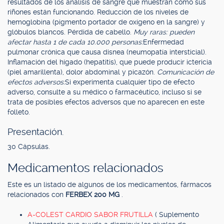
resultados de los análisis de sangre que muestran cómo sus
riñones están funcionando. Reducción de los niveles de
hemoglobina (pigmento portador de oxígeno en la sangre) y
glóbulos blancos. Pérdida de cabello.
Muy raras: pueden
afectar hasta 1 de cada 10.000 personas:
Enfermedad
pulmonar crónica que causa disnea (neumopatía intersticial).
Inflamación del hígado (hepatitis), que puede producir ictericia
(piel amarillenta), dolor abdominal y picazón.
Comunicación de
efectos adversos:
Si experimenta cualquier tipo de efecto
adverso, consulte a su médico o farmacéutico, incluso si se
trata de posibles efectos adversos que no aparecen en este
folleto.
Presentación.
30 Cápsulas.
Medicamentos relacionados
Este es un listado de algunos de los medicamentos, fármacos
relacionados con
FERBEX 200 MG
.
A-COLEST CARDIO SABOR FRUTILLA
( Suplemento