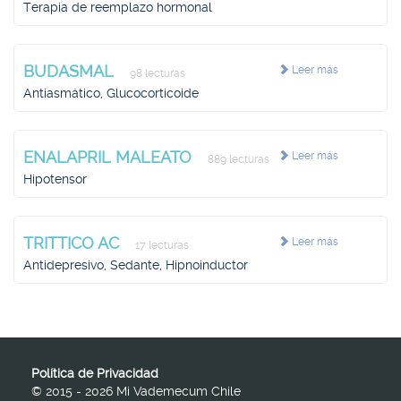
Terapia de reemplazo hormonal
BUDASMAL
Leer más
98 lecturas
Antiasmático, Glucocorticoide
ENALAPRIL MALEATO
Leer más
889 lecturas
Hipotensor
TRITTICO AC
Leer más
17 lecturas
Antidepresivo, Sedante, Hipnoinductor
Política de Privacidad
© 2015 - 2026 Mi Vademecum Chile