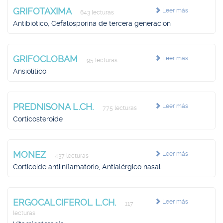
GRIFOTAXIMA
Leer más
643 lecturas
Antibiótico, Cefalosporina de tercera generación
GRIFOCLOBAM
Leer más
95 lecturas
Ansiolítico
PREDNISONA L.CH.
Leer más
775 lecturas
Corticosteroide
MONEZ
Leer más
437 lecturas
Corticoide antiinflamatorio, Antialérgico nasal
ERGOCALCIFEROL L.CH.
Leer más
117
lecturas