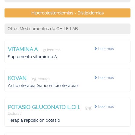
Hipercolesterolemias - Dislipidemias
Otros Medicamentos de CHILE LAB.
VITAMINA A
Leer más
31 lecturas
Suplemento vitamínico A
KOVAN
Leer más
29 lecturas
Antibioterapia (vancomicinoterapia)
POTASIO GLUCONATO L.CH.
Leer más
919
lecturas
Terapia reposición potasio