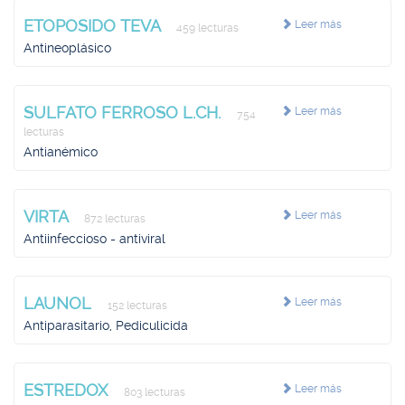
ETOPOSIDO TEVA
Leer más
459 lecturas
Antineoplásico
SULFATO FERROSO L.CH.
Leer más
754
lecturas
Antianémico
VIRTA
Leer más
872 lecturas
Antiinfeccioso - antiviral
LAUNOL
Leer más
152 lecturas
Antiparasitario, Pediculicida
ESTREDOX
Leer más
803 lecturas