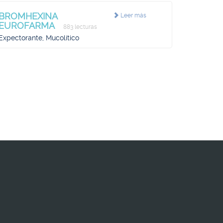
BROMHEXINA
Leer más
EUROFARMA
883 lecturas
Expectorante, Mucolítico