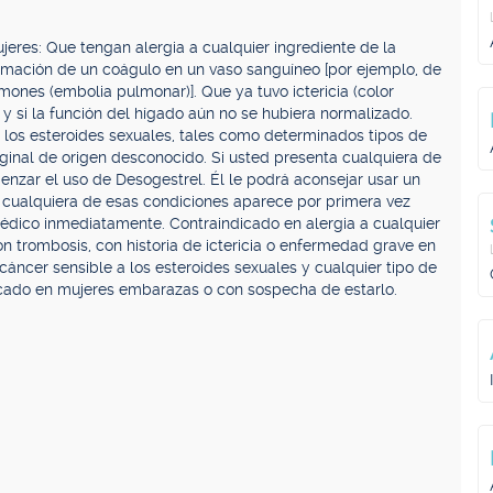
eres: Que tengan alergia a cualquier ingrediente de la
ormación de un coágulo en un vaso sanguíneo [por ejemplo, de
mones (embolia pulmonar)]. Que ya tuvo ictericia (color
 y si la función del hígado aún no se hubiera normalizado.
 los esteroides sexuales, tales como determinados tipos de
inal de origen desconocido. Si usted presenta cualquiera de
nzar el uso de Desogestrel. Él le podrá aconsejar usar un
Si cualquiera de esas condiciones aparece por primera vez
édico inmediatamente. Contraindicado en alergia a cualquier
n trombosis, con historia de ictericia o enfermedad grave en
áncer sensible a los esteroides sexuales y cualquier tipo de
icado en mujeres embarazas o con sospecha de estarlo.