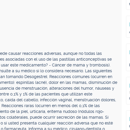
ede causar reacciones adversas, aunque no todas las
s asociadas con el uso de las pastillas anticonceptivas se
de usar este medicamento? - Cáncer de mama y trombosis).
sulte a su médico si lo considera necesario. Las siguientes
aban tomando Desogestrel: Reacciones comunes (ocurren en
mento): espinillas (acné), dolor en las mamas, disminución de
 ausencia de menstruación, alteraciones del humor, náuseas y
re 0,1% y 1% de las pacientes que utilizan este
o, caída del cabello, infección vaginal, menstruación dolores,
o. Reacciones raras (ocurren en menos del 0,1% de las
nto de la piel, urticaria, eritema nudoso (nódulos rojo-
tos colaterales, puede ocurrir secreción de las mamas. Si
o si usted presenta cualquier reacción adversa que no esté
o farmaceuta. Informa a su médico, cirujano-dentista o