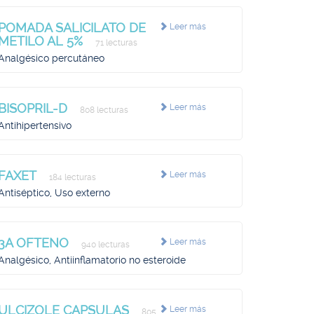
POMADA SALICILATO DE
Leer más
METILO AL 5%
71 lecturas
Analgésico percutáneo
BISOPRIL-D
Leer más
808 lecturas
Antihipertensivo
FAXET
Leer más
184 lecturas
Antiséptico, Uso externo
3A OFTENO
Leer más
940 lecturas
Analgésico, Antiinflamatorio no esteroide
ULCIZOLE CAPSULAS
Leer más
805