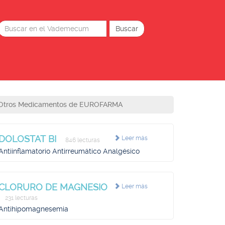
Otros Medicamentos de EUROFARMA
DOLOSTAT BI
Leer más
846 lecturas
Antiinflamatorio Antirreumático Analgésico
CLORURO DE MAGNESIO
Leer más
231 lecturas
Antihipomagnesemia