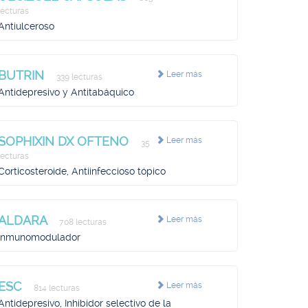
lecturas
Antiulceroso
BUTRIN
Leer más
339 lecturas
Antidepresivo y Antitabáquico
SOPHIXIN DX OFTENO
Leer más
35
lecturas
Corticosteroide, Antiinfeccioso tópico
ALDARA
Leer más
708 lecturas
Inmunomodulador
ESC
Leer más
814 lecturas
Antidepresivo, Inhibidor selectivo de la