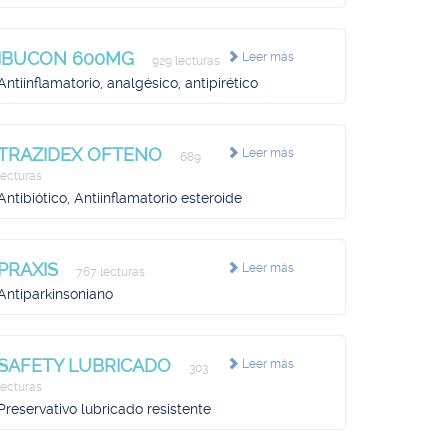
IBUCON 600MG
Leer más
929 lecturas
Antiinflamatorio, analgésico, antipirético
TRAZIDEX OFTENO
Leer más
689
lecturas
Antibiótico, Antiinflamatorio esteroide
PRAXIS
Leer más
767 lecturas
Antiparkinsoniano
SAFETY LUBRICADO
Leer más
303
lecturas
Preservativo lubricado resistente