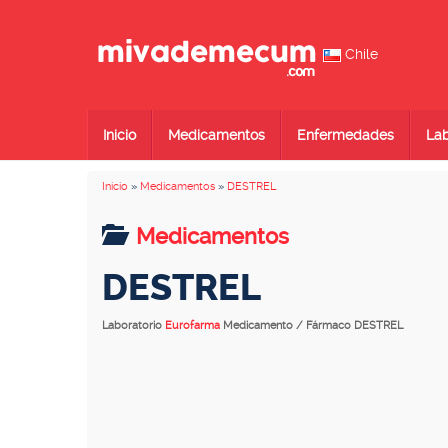
Chile
Inicio
Medicamentos
Enfermedades
Lab
Inicio
»
Medicamentos
»
DESTREL
Medicamentos
DESTREL
Laboratorio
Eurofarma
Medicamento / Fármaco DESTREL