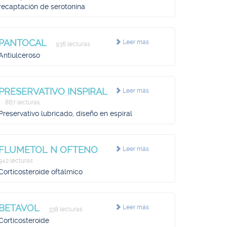
recaptación de serotonina
PANTOCAL
Leer más
936 lecturas
Antiulceroso
PRESERVATIVO INSPIRAL
Leer más
867 lecturas
Preservativo lubricado, diseño en espiral
FLUMETOL N OFTENO
Leer más
942 lecturas
Corticosteroide oftálmico
BETAVOL
Leer más
338 lecturas
Corticosteroide