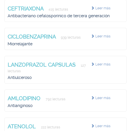
CEFTRIAXONA
Leer más
415 lecturas
Antibacteriano cefalosporínico de tercera generación
CICLOBENZAPRINA
Leer más
939 lecturas
Miorrelajante
LANZOPRAZOL CAPSULAS
Leer más
127
lecturas
Antiulceroso
AMLODIPINO
Leer más
792 lecturas
Antianginoso
ATENOLOL
Leer más
222 lecturas