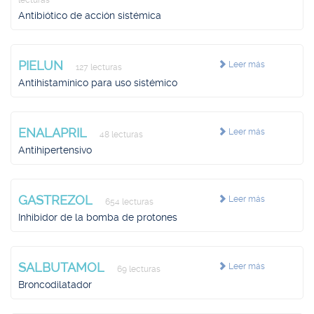
lecturas
Antibiótico de acción sistémica
PIELUN
Leer más
127 lecturas
Antihistamínico para uso sistémico
ENALAPRIL
Leer más
48 lecturas
Antihipertensivo
GASTREZOL
Leer más
654 lecturas
Inhibidor de la bomba de protones
SALBUTAMOL
Leer más
69 lecturas
Broncodilatador