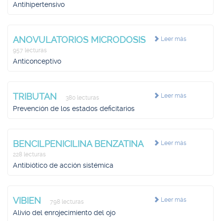
Antihipertensivo
ANOVULATORIOS MICRODOSIS
Leer más
957 lecturas
Anticonceptivo
TRIBUTAN
Leer más
380 lecturas
Prevención de los estados deficitarios
BENCILPENICILINA BENZATINA
Leer más
228 lecturas
Antibiótico de acción sistémica
VIBIEN
Leer más
798 lecturas
Alivio del enrojecimiento del ojo