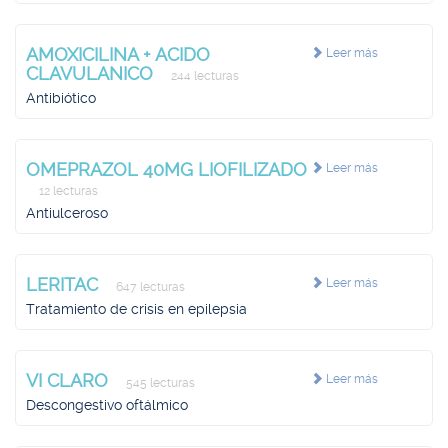
AMOXICILINA + ACIDO
Leer más
CLAVULANICO
244 lecturas
Antibiótico
OMEPRAZOL 40MG LIOFILIZADO
Leer más
12 lecturas
Antiulceroso
LERITAC
Leer más
647 lecturas
Tratamiento de crisis en epilepsia
VI CLARO
Leer más
545 lecturas
Descongestivo oftálmico