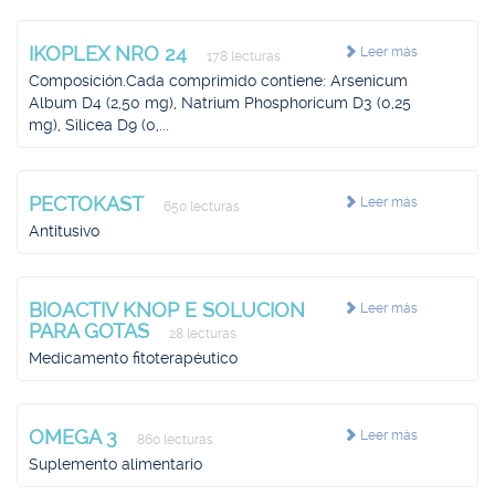
IKOPLEX NRO 24
Leer más
178 lecturas
Composición.Cada comprimido contiene: Arsenicum
Album D4 (2,50 mg), Natrium Phosphoricum D3 (0,25
mg), Silicea D9 (0,...
PECTOKAST
Leer más
650 lecturas
Antitusivo
BIOACTIV KNOP E SOLUCION
Leer más
PARA GOTAS
28 lecturas
Medicamento fitoterapéutico
OMEGA 3
Leer más
860 lecturas
Suplemento alimentario