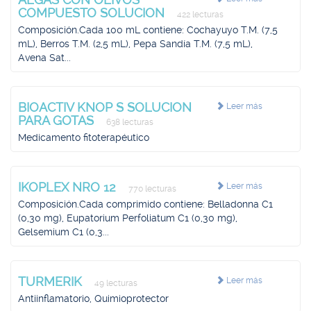
COMPUESTO SOLUCION
422 lecturas
Composición.Cada 100 mL contiene: Cochayuyo T.M. (7,5
mL), Berros T.M. (2,5 mL), Pepa Sandía T.M. (7,5 mL),
Avena Sat...
BIOACTIV KNOP S SOLUCION
Leer más
PARA GOTAS
638 lecturas
Medicamento fitoterapéutico
IKOPLEX NRO 12
Leer más
770 lecturas
Composición.Cada comprimido contiene: Belladonna C1
(0,30 mg), Eupatorium Perfoliatum C1 (0,30 mg),
Gelsemium C1 (0,3...
TURMERIK
Leer más
49 lecturas
Antiinflamatorio, Quimioprotector