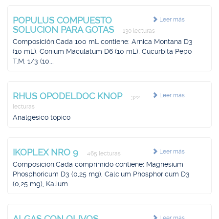
POPULUS COMPUESTO
Leer más
SOLUCION PARA GOTAS
130 lecturas
Composición.Cada 100 mL contiene: Arnica Montana D3
(10 mL), Conium Maculatum D6 (10 mL), Cucurbita Pepo
T.M. 1/3 (10...
RHUS OPODELDOC KNOP
Leer más
322
lecturas
Analgésico tópico
IKOPLEX NRO 9
Leer más
465 lecturas
Composición.Cada comprimido contiene: Magnesium
Phosphoricum D3 (0,25 mg), Calcium Phosphoricum D3
(0,25 mg), Kalium ...
ALGAS CON OLIVOS
Leer más