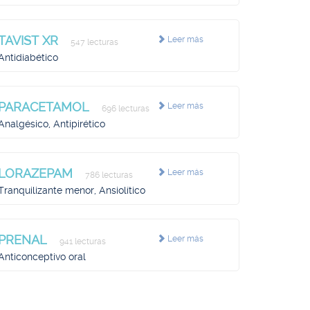
TAVIST XR
Leer más
547 lecturas
Antidiabético
PARACETAMOL
Leer más
696 lecturas
Analgésico, Antipirético
LORAZEPAM
Leer más
786 lecturas
Tranquilizante menor, Ansiolítico
PRENAL
Leer más
941 lecturas
Anticonceptivo oral