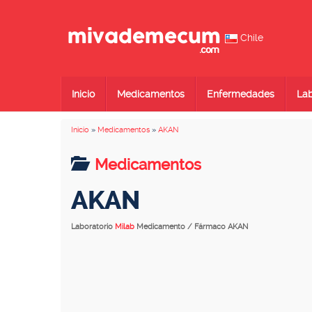
Chile
Inicio
Medicamentos
Enfermedades
Lab
Inicio
»
Medicamentos
»
AKAN
Medicamentos
AKAN
Laboratorio
Milab
Medicamento / Fármaco AKAN