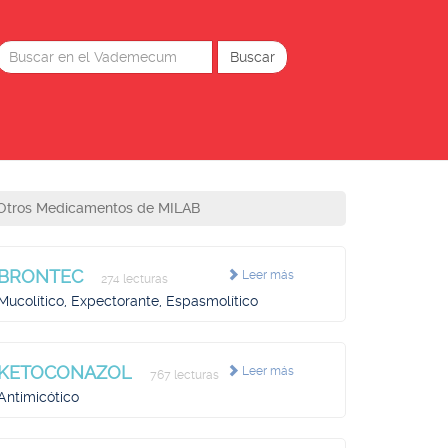
Otros Medicamentos de MILAB
BRONTEC
Leer más
274 lecturas
Mucolítico, Expectorante, Espasmolítico
KETOCONAZOL
Leer más
767 lecturas
Antimicótico