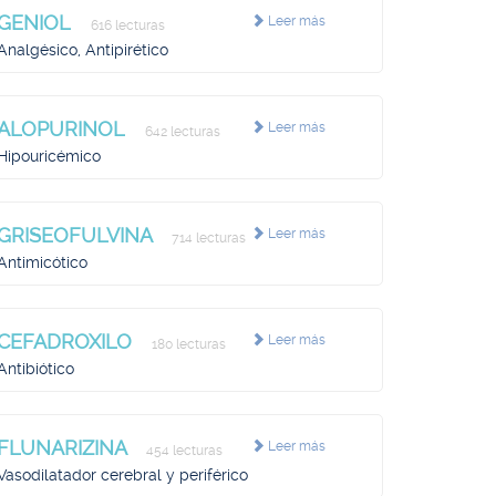
GENIOL
Leer más
616 lecturas
Analgésico, Antipirético
ALOPURINOL
Leer más
642 lecturas
Hipouricémico
GRISEOFULVINA
Leer más
714 lecturas
Antimicótico
CEFADROXILO
Leer más
180 lecturas
Antibiótico
FLUNARIZINA
Leer más
454 lecturas
Vasodilatador cerebral y periférico