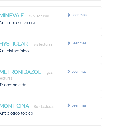
MINEVA E
Leer más
240 lecturas
Anticonceptivo oral
HYSTICLAR
Leer más
341 lecturas
Antihistamínico
METRONIDAZOL
Leer más
944
lecturas
Tricomonicida
MONTICINA
Leer más
807 lecturas
Antibiótico tópico