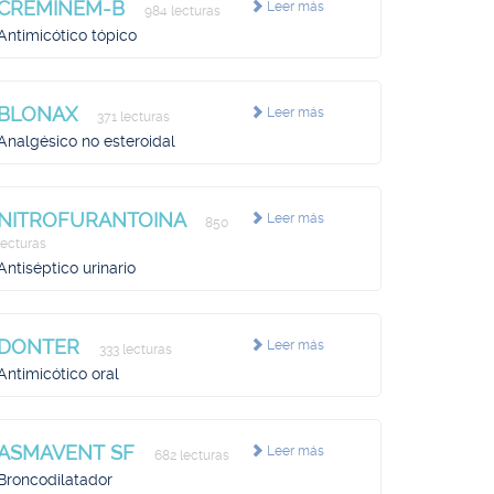
CREMINEM-B
Leer más
984 lecturas
Antimicótico tópico
BLONAX
Leer más
371 lecturas
Analgésico no esteroidal
NITROFURANTOINA
Leer más
850
lecturas
Antiséptico urinario
DONTER
Leer más
333 lecturas
Antimicótico oral
ASMAVENT SF
Leer más
682 lecturas
Broncodilatador