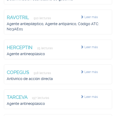
RAVOTRIL
Leer más
910 lecturas
Agente antiepiléptico, Agente antipánico, Código ATC:
N03AE01
HERCEPTIN
Leer más
25 lecturas
Agente antineoplásico
COPEGUS
Leer más
918 lecturas
Antivírico de acción directa
TARCEVA
Leer más
197 lecturas
Agente antineoplásico