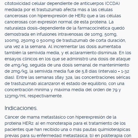
citotoxicidad celular dependiente de anticuerpos (CCDA)
mediada por el trastuzumab afecta más a las células
cancerosas con hiperexpresión de HER2 que a las células
cancerosas con expresión normal de esta proteína. La
naturaleza dosis-dependiente de la farmacocinética quedó
demostrada en infusiones intravenosas de 10mg, 50mg,
100mg, 250mg o 500mg de trastuzumab de corta duración,
una vez a la semana. Al incrementar las dosis aumentaba
también la semivida media, y el aclaramiento disminuía. En los
ensayos clínicos en los que se administró una dosis de ataque
de 4mg/kg, seguida de una dosis semanal de mantenimiento
de 2mg/kg, la semivida media fue de 5,8 días (intervalo = 1-32
días). Entre las semanas 16ay 32a, las concentraciones séricas
de trastuzumab alcanzaron el estado de equilibrio, con una
concentración mínima y máxima media del orden de 79 y
123mg/ml, respectivamente.
Indicaciones.
Cáncer de mama metastásico con hiperexpresión de la
proteína HER2: a) en monoterapia para el tratamiento de los
pacientes que han recibido una o más pautas quimioterápicas
previas para su enfermedad metastásica; b) en politerapia con