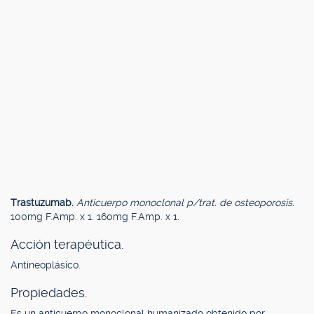
Trastuzumab.
Anticuerpo monoclonal p/trat. de osteoporosis.
100mg F.Amp. x 1. 160mg F.Amp. x 1.
Acción terapéutica.
Antineoplásico.
Propiedades.
Es un anticuerpo monoclonal humanizado obtenido por