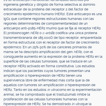
ingeniería genética y dirigido de forma selectiva al dominio
extracelular de la proteína del receptor 2 del factor de
crecimiento epidérmico humano (HER2). Este anticuerpo es una
IgG1 que contiene regiones estructurales humanas con las
regiones determinantes de complementariedad de un
anticuerpo anti-p185-HER2 murino que se fija al receptor HER2.
El protooncogén
HER
2 o
c-erbB
2 codifica una única proteína
transmembranaria de 185.000D de tipo receptor, emparentada
en forma estructural con el receptor de factor de crecimiento
epidérmico. En un 25%-30% de los cánceres primarios de
mama se ha descripto amplificación del gen
HER
2, con el
consiguiente aumento en la expresión de la proteína HER2 en la
superficie de las células tumorales, que se traduce en un
receptor HER2 activado en forma constitutiva. Los estudios
indican que los pacientes cuyos tumores presentan una
amplificación o hiperexpresión de HER2 tienen una
supervivencia libre de enfermedad más corta que la de
aquellos con tumores sin amplificación o hiperexpresión de
HER2. Tanto en los estudios
in vitro
como en la experimentación
animal, se ha comprobado que el trastuzumab inhibe la
proliferación de las células tumorales humanas con la
hiperexpresión de HER2. Se ha demostrado
in vitro
que la