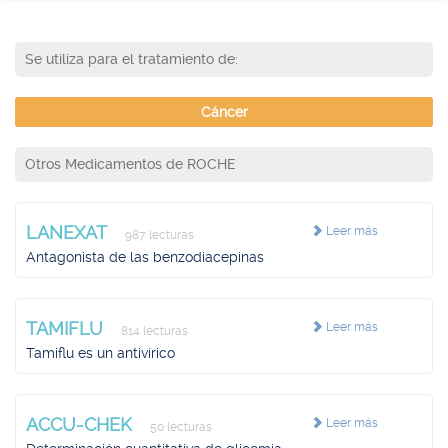
Se utiliza para el tratamiento de:
Cáncer
Otros Medicamentos de ROCHE
LANEXAT
Leer más
987 lecturas
Antagonista de las benzodiacepinas
TAMIFLU
Leer más
814 lecturas
Tamiflu es un antivírico
ACCU-CHEK
Leer más
50 lecturas