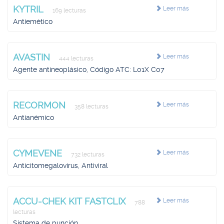
KYTRIL
Leer más
169 lecturas
Antiemético
AVASTIN
Leer más
444 lecturas
Agente antineoplásico, Código ATC: L01X C07
RECORMON
Leer más
358 lecturas
Antianémico
CYMEVENE
Leer más
732 lecturas
Anticitomegalovirus, Antiviral
ACCU-CHEK KIT FASTCLIX
Leer más
788
lecturas
Sistema de punción