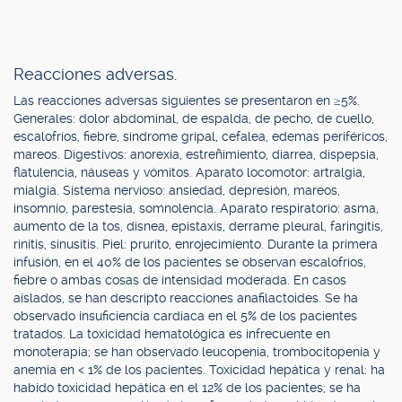
Reacciones adversas.
Las reacciones adversas siguientes se presentaron en ≥5%.
Generales: dolor abdominal, de espalda, de pecho, de cuello,
escalofríos, fiebre, síndrome gripal, cefalea, edemas periféricos,
mareos. Digestivos: anorexia, estreñimiento, diarrea, dispepsia,
flatulencia, náuseas y vómitos. Aparato locomotor: artralgia,
mialgia. Sistema nervioso: ansiedad, depresión, mareos,
insomnio, parestesia, somnolencia. Aparato respiratorio: asma,
aumento de la tos, disnea, epistaxis, derrame pleural, faringitis,
rinitis, sinusitis. Piel: prurito, enrojecimiento. Durante la primera
infusión, en el 40% de los pacientes se observan escalofríos,
fiebre o ambas cosas de intensidad moderada. En casos
aislados, se han descripto reacciones anafilactoides. Se ha
observado insuficiencia cardíaca en el 5% de los pacientes
tratados. La toxicidad hematológica es infrecuente en
monoterapia; se han observado leucopenia, trombocitopenia y
anemia en < 1% de los pacientes. Toxicidad hepática y renal: ha
habido toxicidad hepática en el 12% de los pacientes; se ha