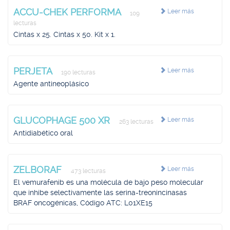
ACCU-CHEK PERFORMA
Leer más
109
lecturas
Cintas x 25. Cintas x 50. Kit x 1.
PERJETA
Leer más
190 lecturas
Agente antineoplásico
GLUCOPHAGE 500 XR
Leer más
263 lecturas
Antidiabético oral
ZELBORAF
Leer más
473 lecturas
El vemurafenib es una molécula de bajo peso molecular
que inhibe selectivamente las serina-treonincinasas
BRAF oncogénicas, Código ATC: L01XE15