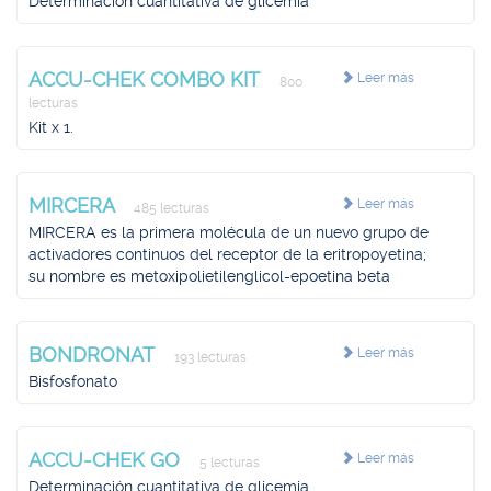
Determinación cuantitativa de glicemia
ACCU-CHEK COMBO KIT
Leer más
800
lecturas
Kit x 1.
MIRCERA
Leer más
485 lecturas
MIRCERA es la primera molécula de un nuevo grupo de
activadores continuos del receptor de la eritropoyetina;
su nombre es metoxipolietilenglicol-epoetina beta
BONDRONAT
Leer más
193 lecturas
Bisfosfonato
ACCU-CHEK GO
Leer más
5 lecturas
Determinación cuantitativa de glicemia