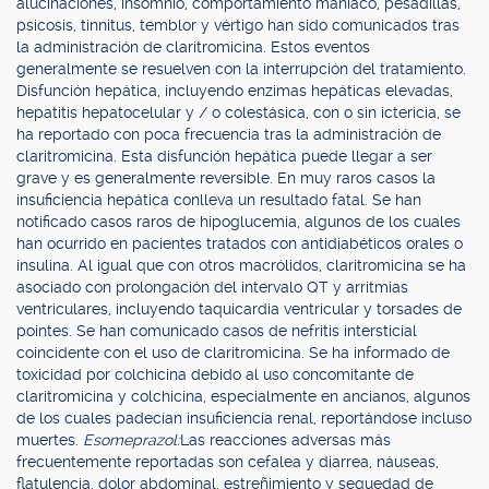
alucinaciones, insomnio, comportamiento maníaco, pesadillas,
psicosis, tinnitus, temblor y vértigo han sido comunicados tras
la administración de claritromicina. Estos eventos
generalmente se resuelven con la interrupción del tratamiento.
Disfunción hepática, incluyendo enzimas hepáticas elevadas,
hepatitis hepatocelular y / o colestásica, con o sin ictericia, se
ha reportado con poca frecuencia tras la administración de
claritromicina. Esta disfunción hepática puede llegar a ser
grave y es generalmente reversible. En muy raros casos la
insuficiencia hepática conlleva un resultado fatal. Se han
notificado casos raros de hipoglucemia, algunos de los cuales
han ocurrido en pacientes tratados con antidiabéticos orales o
insulina. Al igual que con otros macrólidos, claritromicina se ha
asociado con prolongación del intervalo QT y arritmias
ventriculares, incluyendo taquicardia ventricular y torsades de
pointes. Se han comunicado casos de nefritis intersticial
coincidente con el uso de claritromicina. Se ha informado de
toxicidad por colchicina debido al uso concomitante de
claritromicina y colchicina, especialmente en ancianos, algunos
de los cuales padecían insuficiencia renal, reportándose incluso
muertes.
Esomeprazol:
Las reacciones adversas más
frecuentemente reportadas son cefalea y diarrea, náuseas,
flatulencia, dolor abdominal, estreñimiento y sequedad de