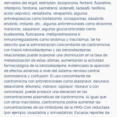
derivados del ergot, eletriptán, eszopiclona, fentanil, fluoxetina,
nifedipino, fenitoína, salmeterol, sildenafil, tadalafil, teofilina,
ácido valproico, venlafaxina, verapamilo, algunos
antineoplásicos como bortezomib, ciclosporinas, dasatinib,
erlotinib, imitanib, etc., algunos antirretrovirales como etravirine,
maraviroc, saquinavir, algunos glucocorticoides como
budesonida, fluticasona, metilprednisolona e
inmunorreguladores como sirolimus y tracrolimus. Se ha
descrito que la administración concomitante de claritromicina
con triazol-benzodiazepinas y las benzodiazepinas
relacionadas puede ocasionar una disminución en la tasa de
metabolización de estas últimas, aumentando la actividad
farmacológica de la benzodiazepina, evidenciado la aparición
de efectos adversos a nivel del sistema nervioso central
(somnolencia y confusión). El uso concomitante de
claritromicina con antirretrovirales como atazanavir, darunavir,
delaviridine, efavirenz, indinavir, lopinavir, ritonavir o con
voriconazol, puede producir una elevación en las
concentraciones plasmáticas de claritromicina. Al igual que
con otros macrólidos, claritromicina podría aumentar las
concentraciones de los inhibidores de la HMG-CoA reductasa
(por ejemplo, lovastatina y simvastatina). Escasos reportes de