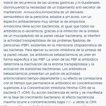
índice de recurrencia de las úlceras gástricas y/o duodenales,
disminuyendo la necesidad de un tratamiento anti-secretor de
mantención.
Amoxicilina:
Amoxicilina es un derivado
semisintético de la penicilina, estable a pH ácido, con un
espectro antibacteriano muy similar al de ampicilina.
Amoxicilina tiene acción bactericida, al igual que todos los
antibióticos b-lactámicos, gracias a la inhibición de la síntesis
de un mucopéptido de la pared celular bacteriana, al interferir
la actividad transpeptidasa de las proteínas fijadoras de
penicilinas (PBP), existentes en la membrana citoplasmática de
las bacterias. Para ejercer su acción inhibitoria de la síntesis de
la pared celular, los antibióticos betalactámicos se unen en
forma específica a las PBP. La unión de las PBP al antibiótico
determina la inactivación de la enzima transpeptidasa y la
activación de autolisinas bacterianas. Los antibióticos
betalactámicos presentan un patrón de actividad
antimicrobiano tiempo-dependiente y su efecto se correlaciona
con el tiempo que permanece el antibiótico en concentraciones
superiores a la Concentración Inhibitoria Mínima (CIM) de la
bacteria (T >CIM). Su acción bactericida es lenta y se manifiesta
en la fase de crecimiento bacteriano, el efecto bactericida
máximo ocurre a concentraciones bajas (+/- 4 veces la CIM).