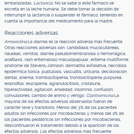
embarazadas.
Lactancia:
No se sabe si este fármaco se
excreta en la leche humana. Se debe tomar la decisión de
interrumpir la lactancia o suspender el fármaco, teniendo en
cuenta la importancia del medicamento para la madre.
Reacciones adversas.
Amoxicilina:
La diarrea es la reacción adversa más frecuente.
Otras reacciones adversas son: candidiasis mucocutáneas,
náuseas, vómitos, diarrea pseudomembranosa o hemorrágica,
anafilaxis, rash eritematoso máculopapular, eritema multiforme,
síndrome de Stevens-Johnson, dermatitis exfoliativa, necrólisis
epidérmica tóxica, pustulosis, vasculitis, urticaria, decoloración
dental, anemia, trombocitopenia, trombocitopenia purpúrea,
eosinofilia, leucopenia, agranulocitosis, cristaluria,
hiperactividad, agitación, ansiedad, insomnio, confusión,
convulsiones, cambio de ánimo y vértigo.
Claritromicina:
La
mayoría de los efectos adversos observados fueron de
carácter leve y transitorio. Menos del 3% de los pacientes
adultos sin infecciones por micobacterias y menos del 2% de
los pacientes pediátricos sin infecciones por micobacterias,
descontinuaron el tratamiento debido a la aparición de los
efectos adversos. Los efectos adversos más frecuente