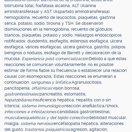
bilirrubina total, fosfatasa alcalina, ALT (Alanina
aminotransferasa) y AST (Aspartato aminotransferasa),
hemoglobina, recuento de leucocitos, plaquetas, gastrina
sérica, potasio, sodio, tiroxina y TSH. Se observaron
disminuciones en la hemoglobina, recuento de glóbulos
blancos, plaquetas, potasio y sodio. Hallazgos endoscópicos
notificados: duodenitis, esofagitis, estenosis esofágica, úlcera
esofágica, várices esofágicas, úlcera gástrica, gastritis, pólipos
benignos o nódulos, esófago de Barrett y decoloración de la
mucosa.
Experiencia post-comercialización:
Debido a que estas
reacciones se comunican voluntariamente, no es posible
estimar de forma fiable su frecuencia o establecer una relación
causal con esomeprazol. Estas reacciones se enumeran a
continuación:
sanguínea y linfática:
Agranulocitosis,
pancitopenia;
oftálmicas:
visión borrosa;
gastrointestinales:
pancreatitis, estomatitis;
hepatobiliares:
insuficiencia hepática, hepatitis con o sin
ictericia;
sistema inmunológico:
reacción anafiláctica/shock;
infecciones e infestaciones:
candidiasis gastrointestinal;
musculoesqueléticas y del tejido conectivo:
debilidad muscular,
mialgia;
sistema nervioso:
encefalopatía hepática, alteraciones
del gusto;
trastornos psiquiátricos:
agresión, agitación,