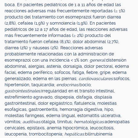
boca. En pacientes pediátricos de 1 a 11 años de edad las
reacciones adversas más frecuentemente reportadas (≥ 1%)
producto del tratamiento con esomeprazol fueron diarrea
(2,8%), cefalea (1,9%) y somnolencia (1,9%). En pacientes
pediátricos de 12 a 17 años de edad, las reacciones adversas
más frecuentemente informadas (≥ 2%) producto del
tratamiento fueron cefalea (8,1%), dolor abdominal (2,7%),
diarrea (2%) y náuseas (2%). Reacciones adversas
probablemente relacionadas con la administración de
esomeprazol con una incidencia < 1% son:
general:
distensión
abdominal, alergias, astenia, dorsalgia, dolor pectoral, edema
facial, edema periférico, sofocos, fatiga, fiebre, gripe, edema
generalizado, edema en las piernas;
cardiovasculares:
sofocos,
hipertensión, taquicardia;
endocrinas:
bocio;
gastrointestinales:
irregularidad en el tránsito intestinal,
estreñimiento agravado, dispepsia, disfagia, displasia
gastrointestinal, dolor epigástrico, flatulencia, molestias
esofágicas, gastroenteritis, hemorragia digestiva, hipo,
molestias faríngeas, edema lingual, estomatitis ulcerativa,
vómitos;
auditivas:
otalgia, tinnitus;
hematológicas:
adenopatías
cervicales, epistaxis, anemia hipocrómica, leucocitosis,
leucopenia, trombocitopenia;
hepáticas:
bilirrubinemia