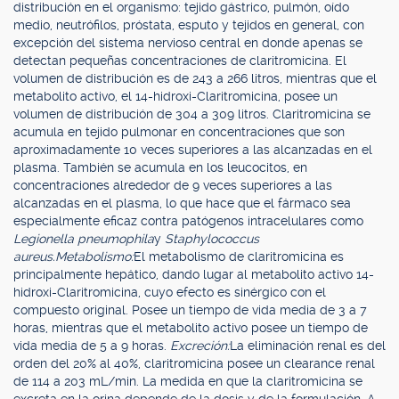
distribución en el organismo: tejido gástrico, pulmón, oído
medio, neutrófilos, próstata, esputo y tejidos en general, con
excepción del sistema nervioso central en donde apenas se
detectan pequeñas concentraciones de claritromicina. El
volumen de distribución es de 243 a 266 litros, mientras que el
metabolito activo, el 14-hidroxi-Claritromicina, posee un
volumen de distribución de 304 a 309 litros. Claritromicina se
acumula en tejido pulmonar en concentraciones que son
aproximadamente 10 veces superiores a las alcanzadas en el
plasma. También se acumula en los leucocitos, en
concentraciones alrededor de 9 veces superiores a las
alcanzadas en el plasma, lo que hace que el fármaco sea
especialmente eficaz contra patógenos intracelulares como
Legionella pneumophila
y
Staphylococcus
aureus.
Metabolismo:
El metabolismo de claritromicina es
principalmente hepático, dando lugar al metabolito activo 14-
hidroxi-Claritromicina, cuyo efecto es sinérgico con el
compuesto original. Posee un tiempo de vida media de 3 a 7
horas, mientras que el metabolito activo posee un tiempo de
vida media de 5 a 9 horas.
Excreción:
La eliminación renal es del
orden del 20% al 40%, claritromicina posee un clearance renal
de 114 a 203 mL/min. La medida en que la claritromicina se