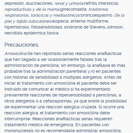
depresión, alucinaciones;
renal y urinaria:
nefritis intersticial;
reproductivas y de la mama:
ginecomastia;
trastornos
respiratorios, torácicos y mediastínicos:
broncoespasmo.
De la
piel y tejido subcutáneo:
alopecia, eritema multiforme,
hiperhidrosis, fotosensibilidad, síndrome de Stevens-Johnson,
necrólisis epidérmica tóxica.
Precauciones.
Amoxicilina:
Se han reportado serias reacciones anafilácticas
que han llegado a ser ocasionalmente fatales tras la
administración de penicilina; sin embargo, la anafilaxia es más
probable tras la administración parenteral y/o en pacientes
con historial de sensibilidad a múltiples alérgenos. Antes de
iniciar el tratamiento con amoxicilina el paciente debe ser
instruido de comunicar al médico si ha experimentado
previamente reacciones de hipersensibilidad a penicilinas, a
otros alérgenos o a cefalosporinas, ya que existe la posibilidad
de experimentar una reacción alérgica cruzada. Si ocurre una
reacción alérgica, el tratamiento con amoxicilina debe
interrumpirse. Reacciones anafilácticas serias requieren
tratamiento médico de emergencia. En pacientes con
mononucleosis no es recomendable administrar amoxicilina,