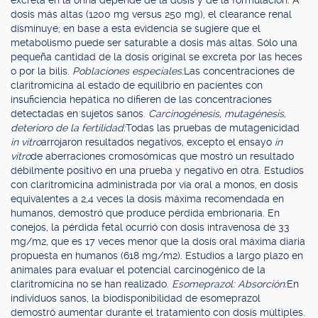
excreta en la orina depende de la dosis y de la formulación. A
dosis más altas (1200 mg versus 250 mg), el clearance renal
disminuye; en base a esta evidencia se sugiere que el
metabolismo puede ser saturable a dosis más altas. Sólo una
pequeña cantidad de la dosis original se excreta por las heces
o por la bilis.
Poblaciones especiales:
Las concentraciones de
claritromicina al estado de equilibrio en pacientes con
insuficiencia hepática no difieren de las concentraciones
detectadas en sujetos sanos.
Carcinogénesis, mutagénesis,
deterioro de la fertilidad:
Todas las pruebas de mutagenicidad
in vitro
arrojaron resultados negativos, excepto el ensayo
in
vitro
de aberraciones cromosómicas que mostró un resultado
débilmente positivo en una prueba y negativo en otra. Estudios
con claritromicina administrada por vía oral a monos, en dosis
equivalentes a 2,4 veces la dosis máxima recomendada en
humanos, demostró que produce pérdida embrionaria. En
conejos, la pérdida fetal ocurrió con dosis intravenosa de 33
mg/m2, que es 17 veces menor que la dosis oral máxima diaria
propuesta en humanos (618 mg/m2). Estudios a largo plazo en
animales para evaluar el potencial carcinogénico de la
claritromicina no se han realizado.
Esomeprazol: Absorción:
En
individuos sanos, la biodisponibilidad de esomeprazol
demostró aumentar durante el tratamiento con dosis múltiples.