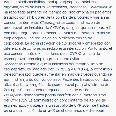
para su biodisponibilidad oral (por ejemplo, ampicilina,
digoxina, sales de hierro, ketoconazol, itraconazol).
Warfarina:
Se
ha reportado aumento del tiempo de protrombina en pacientes
tratados con inhibidores de la bomba de protones y warfarina
concomitantemente.
Clopidogrel:
La coadministración de
omeprazol, un inhibidor de CYP2C19 (al igual que esomeprazol),
con clopidogrel produjo menores niveles del metabolito activo
clopidogrel y una reducción en la eficacia clínica de
clopidogrel. La administración de clopidogrel y omeprazol con
diferencia de 12 horas no redujo esta interacción. Por lo tanto, el
uso concomitante de inhibidores de la CYP2C19, incluido
esomeprazol, con clopidogrel se debe evitar.
Voriconazol:
Debido a que la inhibición del metabolismo de
esomeprazol es mediado por CYP2C19 y CYP3A4, la exposición
de esomeprazol puede aumentar en más de 2 veces cuando se
administran junto con voriconazol. Pacientes tratados con dosis
altas (hasta 240 mg/día) de esomeprazol para el síndrome de
Zollinger-Ellison pueden requerir ajustes de dosis.
Diazepam:
Esomeprazol podría interferir con el metabolismo
del CYP 2C19. La administración concomitante de 30 mg de
esomeprazol y diazepam, un sustrato de CYP 2C19, se tradujo
en una disminución de un 45% en el clearance de diazepam.