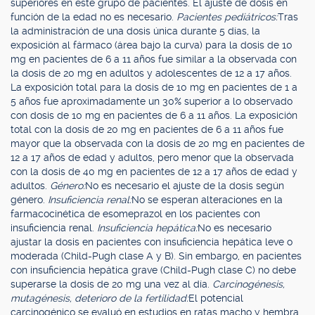
superiores en este grupo de pacientes. El ajuste de dosis en
función de la edad no es necesario.
Pacientes pediátricos:
Tras
la administración de una dosis única durante 5 días, la
exposición al fármaco (área bajo la curva) para la dosis de 10
mg en pacientes de 6 a 11 años fue similar a la observada con
la dosis de 20 mg en adultos y adolescentes de 12 a 17 años.
La exposición total para la dosis de 10 mg en pacientes de 1 a
5 años fue aproximadamente un 30% superior a lo observado
con dosis de 10 mg en pacientes de 6 a 11 años. La exposición
total con la dosis de 20 mg en pacientes de 6 a 11 años fue
mayor que la observada con la dosis de 20 mg en pacientes de
12 a 17 años de edad y adultos, pero menor que la observada
con la dosis de 40 mg en pacientes de 12 a 17 años de edad y
adultos.
Género:
No es necesario el ajuste de la dosis según
género.
Insuficiencia renal:
No se esperan alteraciones en la
farmacocinética de esomeprazol en los pacientes con
insuficiencia renal.
Insuficiencia hepática:
No es necesario
ajustar la dosis en pacientes con insuficiencia hepática leve o
moderada (Child-Pugh clase A y B). Sin embargo, en pacientes
con insuficiencia hepática grave (Child-Pugh clase C) no debe
superarse la dosis de 20 mg una vez al día.
Carcinogénesis,
mutagénesis, deterioro de la fertilidad:
El potencial
carcinogénico se evaluó en estudios en ratas macho y hembra