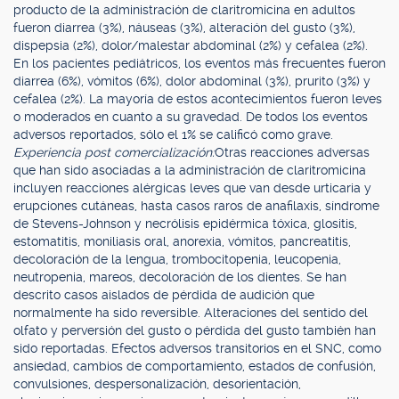
producto de la administración de claritromicina en adultos
fueron diarrea (3%), náuseas (3%), alteración del gusto (3%),
dispepsia (2%), dolor/malestar abdominal (2%) y cefalea (2%).
En los pacientes pediátricos, los eventos más frecuentes fueron
diarrea (6%), vómitos (6%), dolor abdominal (3%), prurito (3%) y
cefalea (2%). La mayoría de estos acontecimientos fueron leves
o moderados en cuanto a su gravedad. De todos los eventos
adversos reportados, sólo el 1% se calificó como grave.
Experiencia post comercialización:
Otras reacciones adversas
que han sido asociadas a la administración de claritromicina
incluyen reacciones alérgicas leves que van desde urticaria y
erupciones cutáneas, hasta casos raros de anafilaxis, síndrome
de Stevens-Johnson y necrólisis epidérmica tóxica, glositis,
estomatitis, moniliasis oral, anorexia, vómitos, pancreatitis,
decoloración de la lengua, trombocitopenia, leucopenia,
neutropenia, mareos, decoloración de los dientes. Se han
descrito casos aislados de pérdida de audición que
normalmente ha sido reversible. Alteraciones del sentido del
olfato y perversión del gusto o pérdida del gusto también han
sido reportadas. Efectos adversos transitorios en el SNC, como
ansiedad, cambios de comportamiento, estados de confusión,
convulsiones, despersonalización, desorientación,