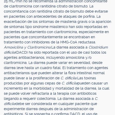
25 mL/min no se recomienda la administración concomitante
de claritromicina con ranitidina citrato de bismuto. La
concomitancia con ranitidina citrato de bismuto debe evitarse
en pacientes con antecedentes de ataques de porfiria. La
exacerbación de los síntomas de miastenia gravis o la aparición
de síntomas tipo síndrome miasténico han sido reportadas en
pacientes en tratamiento con claritromicina, especialmente en
pacientes que concomitantemente se encontraban en
tratamiento con inhibidores de la HMG-CoA reductasa.
Amoxicilina y Claritromicina:
La diarrea asociada a
Clostridium
difficile
(DACD) ha sido reportada con el uso de casi todos los
agentes antibacterianos, incluyendo amoxicilina y/o
claritromicina. La diarrea puede variar en severidad, desde
diarrea leve hasta un cuadro fatal. El tratamiento con agentes
antibacterianos que pueden alterar la flora intestinal normal
puede llevar a la proliferación de
C. difficile.
Las toxinas
producidas por algunas cepas de
C. difficile
pueden causar un
incremento en la morbilidad y mortalidad de la diarrea, la cual
se puede volver refractaria a la terapia con antibióticos
llegando a requerir colectomía. La diarrea asociada a
C.
difficile
debe ser considerada en cualquier paciente que
experimente diarrea después de la administración de
antibióticos. Si se sospecha o confirma DACD, el uso de