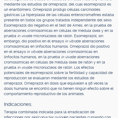
mediante los estudios de omeprazol, del cual esomeprazol es
un enantiómero. Omeprazol produjo células carcinoides
gástricas La hiperplasia de las células enterocromafines estaba
presente en todos los grupos tratados independiente del sexo.
Esomeprazol dio negativo en el test de Ames, en la prueba de
aberraciones cromosómicas en células de médula ósea y en la
prueba
in vivo
de micronúcleos de ratón. Esomeprazol, sin
embargo, dio positivo en el ensayo
in vitro
de aberraciones
cromosómicas en linfocitos humanos. Omeprazol dio positivo
en el ensayo
in vitro
de aberraciones cromosómicas en
linfocitos humanos, en la prueba
in vivo
de aberraciones
cromosómicas en células de médula ósea de ratón y en la
prueba
in vivo
de micronúcleos de ratón. Los efectos
potenciales de esomeprazol sobre la fertilidad y capacidad de
reproducción se evaluaron mediante los estudios de
omeprazol. Omeprazol en dosis que equivalen a 56 veces la
dosis humana se encontró que no tienen ningún efecto sobre el
comportamiento reproductivo de los animales.
Indicaciones.
Terapia combinada indicada para la erradicación de
infecciones por
Helicobacter pylori
en pacientes cursando con