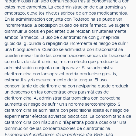
rabdomiólisis han sido comunicados tras la concomitancia con
estos medicamentos. La coadministración de claritromicina y
omeprazol eleva los niveles séricos de ambos medicamentos.
En la administración conjunta con Tolterodina se puede ver
incrementada la biodisponibilidad de este fármaco. Se sugiere
disminuir la dosis en pacientes que reciban simultáneamente
ambos fármacos. El uso de claritromicina con glimepirida,
glipicida, gliburida o repaglinida incrementa el riesgo de sufrir
una hipoglucemia. Cuando se administra con itraconazol se
pueden elevar tanto las concentraciones séricas de itraconazol
como las de claritromicina, mismo efecto que produce la
administración conjunta con tipranavir. Si se administra
claritromicina con lansoprazol podría producirse glositis,
estomatitis y/o oscurecimiento de la lengua. El uso
concomitante de claritromicina con neviparina puede producir
un descenso en las concentraciones plasmáticas de
claritromicina. Al administrar claritromicina con paroxetina
aumenta el riesgo de sufrir un síndrome serotoninérgico. Si
claritromicina se administra con prednisona existe el riesgo de
experimentar efectos adversos psicóticos. La concomitancia de
claritromicina con rifabutin o rifapentina podría ocasionar una
disminución de las concentraciones de claritromicina.
Esomeprazol: Inhibidores de la proteasa del VIH:
El uso