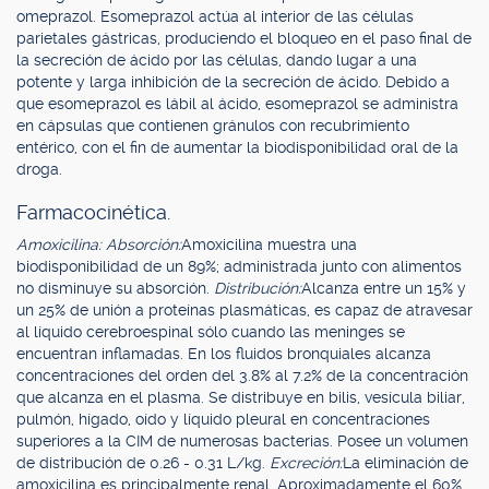
omeprazol. Esomeprazol actúa al interior de las células
parietales gástricas, produciendo el bloqueo en el paso final de
la secreción de ácido por las células, dando lugar a una
potente y larga inhibición de la secreción de ácido. Debido a
que esomeprazol es lábil al ácido, esomeprazol se administra
en cápsulas que contienen gránulos con recubrimiento
entérico, con el fin de aumentar la biodisponibilidad oral de la
droga.
Farmacocinética.
Amoxicilina: Absorción:
Amoxicilina muestra una
biodisponibilidad de un 89%; administrada junto con alimentos
no disminuye su absorción.
Distribución:
Alcanza entre un 15% y
un 25% de unión a proteínas plasmáticas, es capaz de atravesar
al líquido cerebroespinal sólo cuando las meninges se
encuentran inflamadas. En los fluidos bronquiales alcanza
concentraciones del orden del 3.8% al 7.2% de la concentración
que alcanza en el plasma. Se distribuye en bilis, vesícula biliar,
pulmón, hígado, oído y líquido pleural en concentraciones
superiores a la CIM de numerosas bacterias. Posee un volumen
de distribución de 0.26 - 0.31 L/kg.
Excreción:
La eliminación de
amoxicilina es principalmente renal. Aproximadamente el 60%