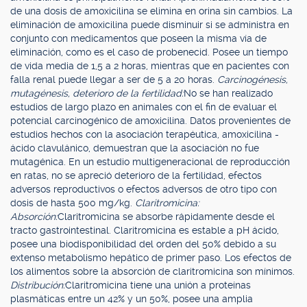
de una dosis de amoxicilina se elimina en orina sin cambios. La
eliminación de amoxicilina puede disminuir si se administra en
conjunto con medicamentos que poseen la misma vía de
eliminación, como es el caso de probenecid. Posee un tiempo
de vida media de 1,5 a 2 horas, mientras que en pacientes con
falla renal puede llegar a ser de 5 a 20 horas.
Carcinogénesis,
mutagénesis, deterioro de la fertilidad:
No se han realizado
estudios de largo plazo en animales con el fin de evaluar el
potencial carcinogénico de amoxicilina. Datos provenientes de
estudios hechos con la asociación terapéutica, amoxicilina -
ácido clavulánico, demuestran que la asociación no fue
mutagénica. En un estudio multigeneracional de reproducción
en ratas, no se apreció deterioro de la fertilidad, efectos
adversos reproductivos o efectos adversos de otro tipo con
dosis de hasta 500 mg/kg.
Claritromicina:
Absorción:
Claritromicina se absorbe rápidamente desde el
tracto gastrointestinal. Claritromicina es estable a pH ácido,
posee una biodisponibilidad del orden del 50% debido a su
extenso metabolismo hepático de primer paso. Los efectos de
los alimentos sobre la absorción de claritromicina son mínimos.
Distribución:
Claritromicina tiene una unión a proteínas
plasmáticas entre un 42% y un 50%, posee una amplia