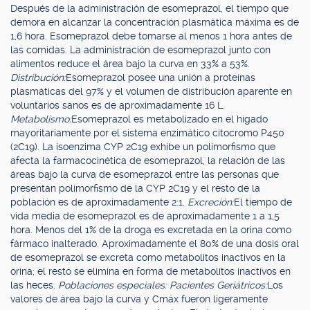
Después de la administración de esomeprazol, el tiempo que
demora en alcanzar la concentración plasmática máxima es de
1,6 hora. Esomeprazol debe tomarse al menos 1 hora antes de
las comidas. La administración de esomeprazol junto con
alimentos reduce el área bajo la curva en 33% a 53%.
Distribución:
Esomeprazol posee una unión a proteínas
plasmáticas del 97% y el volumen de distribución aparente en
voluntarios sanos es de aproximadamente 16 L.
Metabolismo:
Esomeprazol es metabolizado en el hígado
mayoritariamente por el sistema enzimático citocromo P450
(2C19). La isoenzima CYP 2C19 exhibe un polimorfismo que
afecta la farmacocinética de esomeprazol, la relación de las
áreas bajo la curva de esomeprazol entre las personas que
presentan polimorfismo de la CYP 2C19 y el resto de la
población es de aproximadamente 2:1.
Excreción:
El tiempo de
vida media de esomeprazol es de aproximadamente 1 a 1,5
hora. Menos del 1% de la droga es excretada en la orina como
fármaco inalterado. Aproximadamente el 80% de una dosis oral
de esomeprazol se excreta como metabolitos inactivos en la
orina; el resto se elimina en forma de metabolitos inactivos en
las heces.
Poblaciones especiales: Pacientes Geriátricos:
Los
valores de área bajo la curva y Cmáx fueron ligeramente