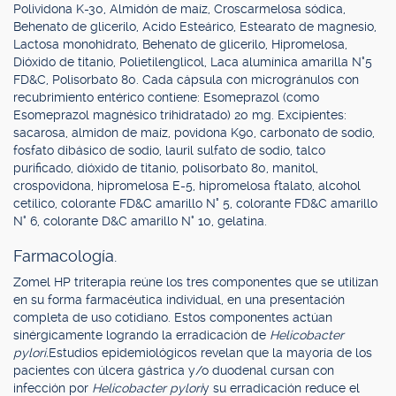
Polividona K-30, Almidón de maíz, Croscarmelosa sódica,
Behenato de glicerilo, Acido Esteárico, Estearato de magnesio,
Lactosa monohidrato, Behenato de glicerilo, Hipromelosa,
Dióxido de titanio, Polietilenglicol, Laca alumínica amarilla N°5
FD&C, Polisorbato 80. Cada cápsula con microgránulos con
recubrimiento entérico contiene: Esomeprazol (como
Esomeprazol magnésico trihidratado) 20 mg. Excipientes:
sacarosa, almidon de maíz, povidona K90, carbonato de sodio,
fosfato dibásico de sodio, lauril sulfato de sodio, talco
purificado, dióxido de titanio, polisorbato 80, manitol,
crospovidona, hipromelosa E-5, hipromelosa ftalato, alcohol
cetílico, colorante FD&C amarillo N° 5, colorante FD&C amarillo
N° 6, colorante D&C amarillo N° 10, gelatina.
Farmacología.
Zomel HP triterapia reúne los tres componentes que se utilizan
en su forma farmacéutica individual, en una presentación
completa de uso cotidiano. Estos componentes actúan
sinérgicamente logrando la erradicación de
Helicobacter
pylori.
Estudios epidemiológicos revelan que la mayoría de los
pacientes con úlcera gástrica y/o duodenal cursan con
infección por
Helicobacter pylori
y su erradicación reduce el