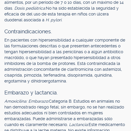
alimentos, por un periodo de 7 o 10 días, con un máximo de 14
días.
Dosis pediátrica:
No ha sido establecida la seguridad y
eficacia de del uso de esta terapia en niños con úlcera
duodenal asociada a
H. pylori.
Contraindicaciones.
En pacientes con hipersensibilidad a cualquier componente de
las formulaciones descritas o que presenten antecedentes o
tengan hipersensibilidad a las penicilinas o a algún antibiótico
macrólido, o que hayan presentado hipersensibilidad a otros
inhibidores de la bomba de protones. Está contraindicada la
administración concomitante de claritromicina con astemizol,
cisaprida, pimozida, terfenadina, disopiramida, quinidina,
ergotamina y dihidroergotamina.
Embarazo y lactancia.
Amoxicilina: Embarazo:
Categoría B. Estudios en animales no
han demostrado riesgo fetal; sin embargo, no se han realizado
estudios adecuados ni bien controlados en mujeres
embarazadas. Puede administrarse a embarazadas sólo
cuando es claramente necesario.
Lactancia:
Este medicamento
se distribuye a la leche materna. No existe información