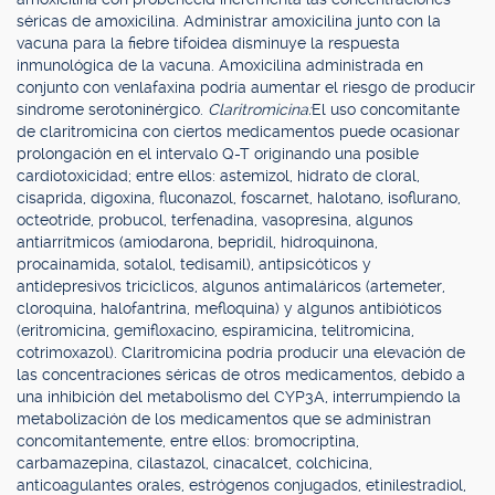
séricas de amoxicilina. Administrar amoxicilina junto con la
vacuna para la fiebre tifoidea disminuye la respuesta
inmunológica de la vacuna. Amoxicilina administrada en
conjunto con venlafaxina podría aumentar el riesgo de producir
síndrome serotoninérgico.
Claritromicina:
El uso concomitante
de claritromicina con ciertos medicamentos puede ocasionar
prolongación en el intervalo Q-T originando una posible
cardiotoxicidad; entre ellos: astemizol, hidrato de cloral,
cisaprida, digoxina, fluconazol, foscarnet, halotano, isoflurano,
octeotride, probucol, terfenadina, vasopresina, algunos
antiarrítmicos (amiodarona, bepridil, hidroquinona,
procainamida, sotalol, tedisamil), antipsicóticos y
antidepresivos tricíclicos, algunos antimaláricos (artemeter,
cloroquina, halofantrina, mefloquina) y algunos antibióticos
(eritromicina, gemifloxacino, espiramicina, telitromicina,
cotrimoxazol). Claritromicina podría producir una elevación de
las concentraciones séricas de otros medicamentos, debido a
una inhibición del metabolismo del CYP3A, interrumpiendo la
metabolización de los medicamentos que se administran
concomitantemente, entre ellos: bromocriptina,
carbamazepina, cilastazol, cinacalcet, colchicina,
anticoagulantes orales, estrógenos conjugados, etinilestradiol,