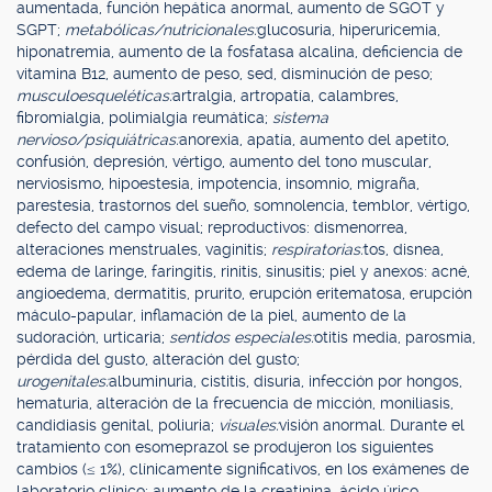
aumentada, función hepática anormal, aumento de SGOT y
SGPT;
metabólicas/nutricionales:
glucosuria, hiperuricemia,
hiponatremia, aumento de la fosfatasa alcalina, deficiencia de
vitamina B12, aumento de peso, sed, disminución de peso;
musculoesqueléticas:
artralgia, artropatía, calambres,
fibromialgia, polimialgia reumática;
sistema
nervioso/psiquiátricas:
anorexia, apatía, aumento del apetito,
confusión, depresión, vértigo, aumento del tono muscular,
nerviosismo, hipoestesia, impotencia, insomnio, migraña,
parestesia, trastornos del sueño, somnolencia, temblor, vértigo,
defecto del campo visual; reproductivos: dismenorrea,
alteraciones menstruales, vaginitis;
respiratorias:
tos, disnea,
edema de laringe, faringitis, rinitis, sinusitis; piel y anexos: acné,
angioedema, dermatitis, prurito, erupción eritematosa, erupción
máculo-papular, inflamación de la piel, aumento de la
sudoración, urticaria;
sentidos especiales:
otitis media, parosmia,
pérdida del gusto, alteración del gusto;
urogenitales:
albuminuria, cistitis, disuria, infección por hongos,
hematuria, alteración de la frecuencia de micción, moniliasis,
candidiasis genital, poliuria;
visuales:
visión anormal. Durante el
tratamiento con esomeprazol se produjeron los siguientes
cambios (≤ 1%), clínicamente significativos, en los exámenes de
laboratorio clínico: aumento de la creatinina, ácido úrico,