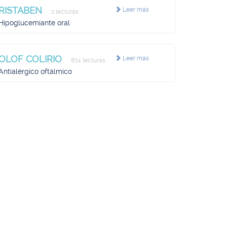
RISTABEN
Leer más
2 lecturas
Hipoglucemiante oral
OLOF COLIRIO
Leer más
874 lecturas
Antialérgico oftálmico