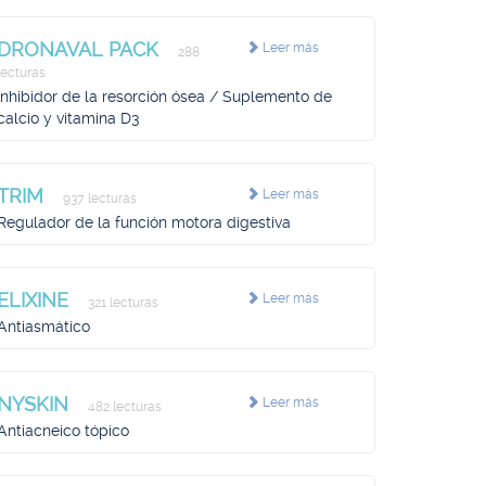
DRONAVAL PACK
Leer más
288
lecturas
Inhibidor de la resorción ósea / Suplemento de
calcio y vitamina D3
TRIM
Leer más
937 lecturas
Regulador de la función motora digestiva
ELIXINE
Leer más
321 lecturas
Antiasmático
NYSKIN
Leer más
482 lecturas
Antiacneico tópico