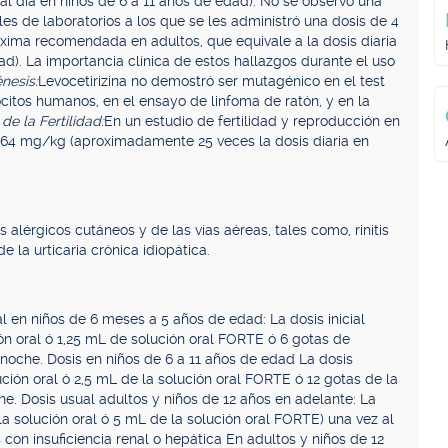
día en niños de 6 a 11 años de edad). No se observó una
s de laboratorios a los que se les administró una dosis de 4
ima recomendada en adultos, que equivale a la dosis diaria
). La importancia clínica de estos hallazgos durante el uso
nesis:
Levocetirizina no demostró ser mutagénico en el test
citos humanos, en el ensayo de linfoma de ratón, y en la
de la Fertilidad:
En un estudio de fertilidad y reproducción en
 de 64 mg/kg (aproximadamente 25 veces la dosis diaria en
alérgicos cutáneos y de las vías aéreas, tales como, rinitis
e la urticaria crónica idiopática.
l en niños de 6 meses a 5 años de edad: La dosis inicial
n oral ó 1,25 mL de solución oral FORTE ó 6 gotas de
a noche. Dosis en niños de 6 a 11 años de edad La dosis
ión oral ó 2,5 mL de la solución oral FORTE ó 12 gotas de la
che. Dosis usual adultos y niños de 12 años en adelante: La
 solución oral ó 5 mL de la solución oral FORTE) una vez al
 con insuficiencia renal o hepática En adultos y niños de 12