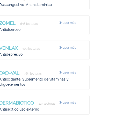
Descongestivo, Antihistamínico
ZOMEL
Leer más
636 lecturas
Antiulceroso
VENLAX
Leer más
309 lecturas
Antidepresivo
OXO-VAL
Leer más
763 lecturas
Antioxidante, Suplemento de vitaminas y
oligoelementos
DERMABIOTICO
Leer más
123 lecturas
Antiséptico uso externo