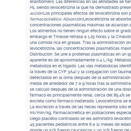
enantiómero. Las diferencias en las afinidades se han
H1, siendo levocetirizina la que ha demostrado pres
acción:
Los principales efectos de levocetirizina son 
farmacocinético: Absorción:
Levocetirizina se absorbe
concentraciones plasmáticas máximas se alcanzan a 
Los alimentos no tienen ningún efecto sobre el grado 
embargo el Tmáxse retrasa a 1,25 horas y la Cmáxdi
una comida rica en grasas. Tras la administración or
levocetirizina, las concentraciones plasmáticas má
Distribución: Se une a proteínas plasmáticas en un 95
aparente es de aproximadamente 0,4 L/kg. Metabolis
metaboliza en el hígado. Las vías metabólicas identi
(a través de la CYP 3A4) y la conjugación con taurina
detectados en la orina después de la administración 
media de alrededor de 7 a 9 horas tras la administra
se calculó después de la administración de una dosi
fármaco es principalmente renal, cerca del 85,4% se
excreta como fármaco inalterado. Levocetirizina se ex
La excreción a través de las heces representa sólo e
ml/min/kg. Farmacocinética en poblaciones especial
ciego placebo controlado se les administró levocetir
45 pacientes pediátricos entre 6 a 11 meses de edad
donde un 51% fueron caucásicos y un 31% fueron de 