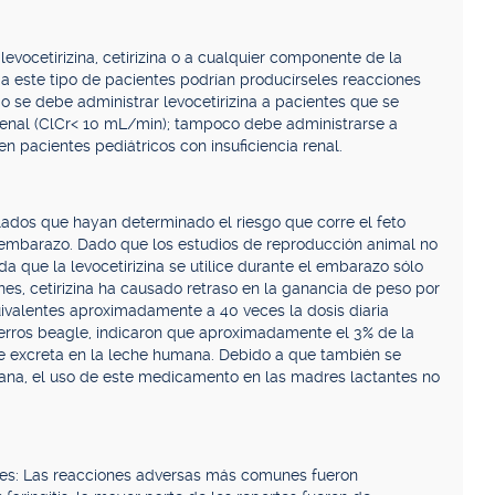
evocetirizina, cetirizina o a cualquier componente de la
, a este tipo de pacientes podrían producírseles reacciones
No se debe administrar levocetirizina a pacientes que se
renal (ClCr< 10 mL/min); tampoco debe administrarse a
n pacientes pediátricos con insuficiencia renal.
ados que hayan determinado el riesgo que corre el feto
embarazo. Dado que los estudios de reproducción animal no
 que la levocetirizina se utilice durante el embarazo sólo
nes, cetirizina ha causado retraso en la ganancia de peso por
quivalentes aproximadamente a 40 veces la dosis diaria
rros beagle, indicaron que aproximadamente el 3% de la
a se excreta en la leche humana. Debido a que también se
mana, el uso de este medicamento en las madres lactantes no
es: Las reacciones adversas más comunes fueron