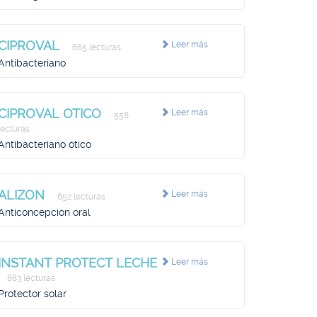
CIPROVAL
Leer más
665 lecturas
Antibacteriano
CIPROVAL OTICO
Leer más
558
lecturas
Antibacteriano ótico
ALIZON
Leer más
652 lecturas
Anticoncepción oral
INSTANT PROTECT LECHE
Leer más
883 lecturas
Protector solar