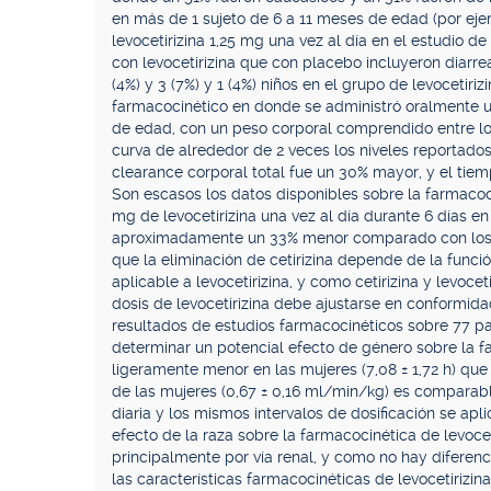
en más de 1 sujeto de 6 a 11 meses de edad (por eje
levocetirizina 1,25 mg una vez al día en el estudio
con levocetirizina que con placebo incluyeron diarrea
(4%) y 3 (7%) y 1 (4%) niños en el grupo de levocetir
farmacocinético en donde se administró oralmente un
de edad, con un peso corporal comprendido entre lo
curva de alrededor de 2 veces los niveles reportados
clearance corporal total fue un 30% mayor, y el tiem
Son escasos los datos disponibles sobre la farmacoci
mg de levocetirizina una vez al día durante 6 días en
aproximadamente un 33% menor comparado con los 
que la eliminación de cetirizina depende de la funci
aplicable a levocetirizina, y como cetirizina y levoc
dosis de levocetirizina debe ajustarse en conformida
resultados de estudios farmacocinéticos sobre 77 p
determinar un potencial efecto de género sobre la fa
ligeramente menor en las mujeres (7,08 ± 1,72 h) que 
de las mujeres (0,67 ± 0,16 ml/min/kg) es comparabl
diaria y los mismos intervalos de dosificación se ap
efecto de la raza sobre la farmacocinética de levocet
principalmente por vía renal, y como no hay diferenci
las características farmacocinéticas de levocetirizin