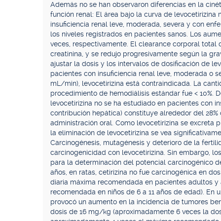
Además no se han observaron diferencias en la cinétic
función renal: El área bajo la curva de levocetirizina
insuficiencia renal leve, moderada, severa y con en
los niveles registrados en pacientes sanos. Los aumen
veces, respectivamente. El clearance corporal total d
creatinina, y se redujo progresivamente según la grav
ajustar la dosis y los intervalos de dosificación de l
pacientes con insuficiencia renal leve, moderada o s
mL/min), levocetirizina está contraindicada. La cantid
procedimiento de hemodiálisis estándar fue < 10%. D
levocetirizina no se ha estudiado en pacientes con ins
contribución hepática) constituye alrededor del 28% d
administración oral. Como levocetirizina se excreta 
la eliminación de levocetirizina se vea significativa
Carcinogénesis, mutagénesis y deterioro de la fertil
carcinogenicidad con levocetirizina. Sin embargo, lo
para la determinación del potencial carcinogénico de
años, en ratas, cetirizina no fue carcinogénica en 
diaria máxima recomendada en pacientes adultos y 
recomendada en niños de 6 a 11 años de edad). En un
provocó un aumento en la incidencia de tumores ben
dosis de 16 mg/kg (aproximadamente 6 veces la do