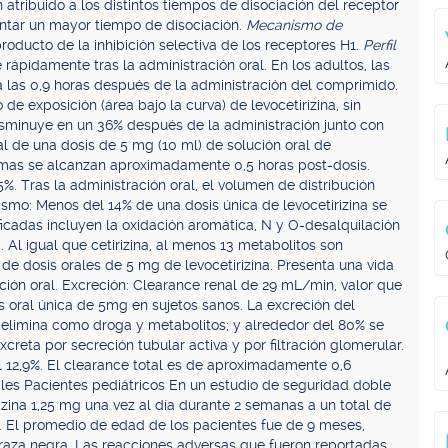
 atribuido a los distintos tiempos de disociación del receptor
entar un mayor tiempo de disociación.
Mecanismo de
producto de la inhibición selectiva de los receptores H1.
Perfil
 rápidamente tras la administración oral. En los adultos, las
las 0,9 horas después de la administración del comprimido.
de exposición (área bajo la curva) de levocetirizina, sin
sminuye en un 36% después de la administración junto con
al de una dosis de 5 mg (10 ml) de solución oral de
ximas se alcanzan aproximadamente 0,5 horas post-dosis.
%. Tras la administración oral, el volumen de distribución
mo: Menos del 14% de una dosis única de levocetirizina se
ficadas incluyen la oxidación aromática, N y O-desalquilación
. Al igual que cetirizina, al menos 13 metabolitos son
de dosis orales de 5 mg de levocetirizina. Presenta una vida
ción oral. Excreción: Clearance renal de 29 mL/min, valor que
s oral única de 5mg en sujetos sanos. La excreción del
 elimina como droga y metabolitos; y alrededor del 80% se
creta por secreción tubular activa y por filtración glomerular.
l 12,9%. El clearance total es de aproximadamente 0,6
es Pacientes pediátricos En un estudio de seguridad doble
izina 1,25 mg una vez al día durante 2 semanas a un total de
. El promedio de edad de los pacientes fue de 9 meses,
raza negra. Las reacciones adversas que fueron reportadas