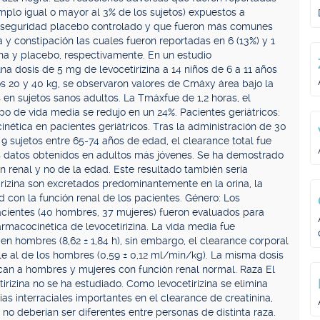
mplo igual o mayor al 3% de los sujetos) expuestos a
 de seguridad placebo controlado y que fueron más comunes
 y constipación las cuales fueron reportadas en 6 (13%) y 1
izina y placebo, respectivamente. En un estudio
a dosis de 5 mg de levocetirizina a 14 niños de 6 a 11 años
s 20 y 40 kg, se observaron valores de Cmáxy área bajo la
 en sujetos sanos adultos. La Tmáxfue de 1,2 horas, el
po de vida media se redujo en un 24%. Pacientes geriátricos:
nética en pacientes geriátricos. Tras la administración de 30
 9 sujetos entre 65-74 años de edad, el clearance total fue
datos obtenidos en adultos más jóvenes. Se ha demostrado
ón renal y no de la edad. Este resultado también sería
etirizina son excretados predominantemente en la orina, la
d con la función renal de los pacientes. Género: Los
acientes (40 hombres, 37 mujeres) fueron evaluados para
rmacocinética de levocetirizina. La vida media fue
en hombres (8,62 ± 1,84 h), sin embargo, el clearance corporal
e al de los hombres (0,59 ± 0,12 ml/min/kg). La misma dosis
lican a hombres y mujeres con función renal normal. Raza El
irizina no se ha estudiado. Como levocetirizina se elimina
as interraciales importantes en el clearance de creatinina,
a no deberían ser diferentes entre personas de distinta raza.