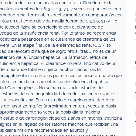
a de cetirizina relacionadas con la raza. Deterioro de la
 mostró aumentos de 1.8, 3.2, 4.3, y 5.7 veces en pacientes con
fermedad renal terminal, respectivamente, en comparación con
tos en el tiempo de vida media fueron de 1.4, 2.0, 2.9 y 4.0
e levocetirizina se correlacionó con el clearance de
edad de la insuficiencia renal. Por lo tanto, se recomienda
evocetirizina basándose en el clearance de creatinina de los
evera. En la etapa final de la enfermedad renal (ClCr< 10
ad de levocetirizina que se logró retirar tras 4 horas de un
eterioro de la función hepática: La farmacocinética de
uficiencia hepática. El clearance no renal (indicativo de la
el clearance total en sujetos adultos sanos tras la
principalmente sin cambios por el riñón, es poco probable que
mente disminuida en pacientes con insuficiencia hepática.
idad Carcinogénesis No se han realizado estudios de
s estudios de carcinogenicidad de cetirizina son relevantes
 la levocetirizina. En un estudio de carcinogenicidad de 2
dosis de hasta 20 mg/kg (aproximadamente 15 veces la dosis
aproximadamente 10 veces la dosis diaria máxima
 estudio de carcinogenicidad de 2 años en ratones, cetirizina
ignos en el hígado de los ratones machos que recibían una
sis diaria máxima recomendada en adultos y