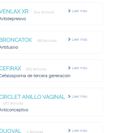
VENLAX XR
Leer más
644 lecturas
Antidepresivo
BRONCATOX
Leer más
188 lecturas
Antitusivo
CEFIRAX
Leer más
663 lecturas
Cefalosporina de tercera generación
CIRCLET ANILLO VAGINAL
Leer más
567 lecturas
Anticonceptivo
DUOVAL
Leer más
5 lecturas