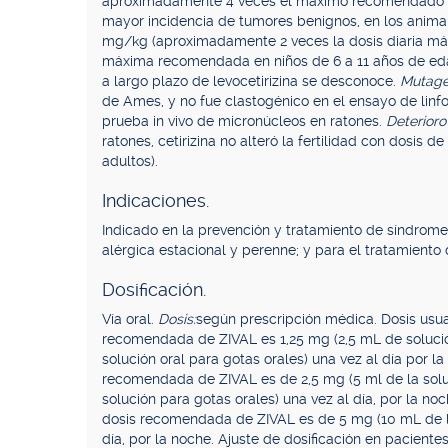
aproximadamente 4 veces el máximo recomendado al 
mayor incidencia de tumores benignos, en los animale
mg/kg (aproximadamente 2 veces la dosis diaria máx
máxima recomendada en niños de 6 a 11 años de edad
a largo plazo de levocetirizina se desconoce.
Mutagé
de Ames, y no fue clastogénico en el ensayo de linfo
prueba in vivo de micronúcleos en ratones.
Deterioro 
ratones, cetirizina no alteró la fertilidad con dosis
adultos).
Indicaciones.
Indicado en la prevención y tratamiento de síndromes 
alérgica estacional y perenne; y para el tratamiento d
Dosificación.
Vía oral.
Dosis:
según prescripción médica. Dosis usua
recomendada de ZIVAL es 1,25 mg (2,5 mL de solució
solución oral para gotas orales) una vez al día por l
recomendada de ZIVAL es de 2,5 mg (5 ml de la soluc
solución para gotas orales) una vez al día, por la no
dosis recomendada de ZIVAL es de 5 mg (10 mL de la
día, por la noche. Ajuste de dosificación en pacientes