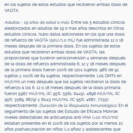
en los sujetos de estos estudios que recibieron ambas dosis de
VAQTA.
Adultos - 19 años de edad o más:
Entre los 5 estudios clínicos
aleatorizados en adultos de 19 o más años descritos en Otros
estudios clínicos, hubo datos adicionales en los que una dosis
de refuerzo de VAQTA (50U/1.0 mL) fue administrada 12 o 18
meses después de la primera dosis. En los sujetos de estos
estudios que recibieron ambas dosis de VAQTA, las
proporciones que tuvieron seroconversión 4 semanas después
de la dosis de refuerzo administrada 6, 12 y 18 meses después
de la primera dosis fueron 100% de 1201 sujetos; 98% de 91
sujetos y 100% de 84 sujetos, respectivamente. Los GMTs en
mUI/ml un mes después que los sujetos recibieron la dosis de
refuerzo a los 6, 12 o 18 meses después de la dosis primaria
fueron 5987 mUI/mL (IC 95%: 5561, 6445), 4896 mUI/mL (IC
95%: 3589, 6679) y 6043 mUI/mL (IC 95%: 4687, 7793),
respectivamente.
Duración de la Respuesta Inmunológica:
En el
seguimiento de los sujetos del Estudio de Eficacia Monroe,
niveles detectables de anticuerpos anti-VHA (≥10 mUI/ml)
estaban presentes en el 100% de los sujetos por al menos 10
años postvacunación en niños (≥2 años) y adolescentes que