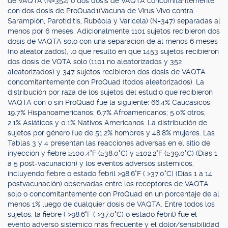
de VAQTA (N=352) o dos dosis de VAQTA concomitantemente
con dos dosis de ProQuad1(Vacuna de Virus Vivo contra
Sarampión, Parotiditis, Rubéola y Varicela) (N=347) separadas al
menos por 6 meses. Adicionalmente 1101 sujetos recibieron dos
dosis de VAQTA solo con una separación de al menos 6 meses
(no aleatorizados), lo que resultó en que 1453 sujetos recibieron
dos dosis de VQTA solo (1101 no aleatorizados y 352
aleatorizados) y 347 sujetos recibieron dos dosis de VAQTA
concomitantemente con ProQuad (todos aleatorizados). La
distribución por raza de los sujetos del estudio que recibieron
VAQTA con o sin ProQuad fue la siguiente: 66.4% Caucásicos;
19.7% Hispanoamericanos; 6.7% Afroamericanos; 5.0% otros;
2.1% Asiáticos y 0.1% Nativos Americanos. La distribución de
sujetos por género fue de 51.2% hombres y 48.8% mujeres. Las
Tablas 3 y 4 presentan las reacciones adversas en el sitio de
inyección y fiebre ≥100.4°F (≥38.0°C) y ≥102.2°F (≥39.0°C) (Días 1
a 5 post-vacunación) y los eventos adversos sistémicos,
incluyendo fiebre o estado febril >98.6°F ( >37.0°C) (Días 1 a 14
postvacunación) observadas entre los receptores de VAQTA
solo o concomitantemente con ProQuad en un porcentaje de al
menos 1% luego de cualquier dosis de VAQTA. Entre todos los
sujetos, la fiebre ( >98.6°F ( >37.0°C) o estado febril) fue el
evento adverso sistémico más frecuente y el dolor/sensibilidad