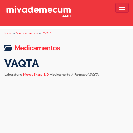
Togg
navig
Inicio
»
Medicamentos
»
VAQTA
Medicamentos
VAQTA
Laboratorio
Merck Sharp & D
Medicamento / Fármaco VAQTA