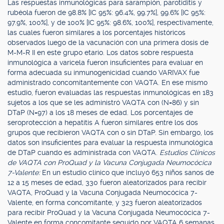
Las respuestas inmunológicas para sarampión, parotiditis y
rubéola fueron de 98.8% [IC 95%: 96.4%, 99.7%], 99.6% [IC 95%:
97.9%, 100%], y de 100% [IC 95%: 98.6%, 100%], respectivamente,
las cuales fueron similares a los porcentajes históricos
observados luego de la vacunación con una primera dosis de
M-M-R II en este grupo etario. Los datos sobre respuesta
inmunológica a varicela fueron insuficientes para evaluar en
forma adecuada su inmunogenicidad cuando VARIVAX fue
administrado concomitantemente con VAQTA. En ese mismo
estudio, fueron evaluadas las respuestas inmunológicas en 183
sujetos a los que se les administró VAQTA con (N=86) y sin
DTaP (N=97) a los 18 meses de edad. Los porcentajes de
seroprotección a hepatitis A fueron similares entre los dos
grupos que recibieron VAQTA con o sin DTaP. Sin embargo, los
datos son insuficientes para evaluar la respuesta inmunológica
de DTaP cuando es administrada con VAQTA.
Estudios Clínicos
de VAQTA con ProQuad y la Vacuna Conjugada Neumocócica
7-Valente:
En un estudio clínico que incluyó 653 niños sanos de
12 a 15 meses de edad, 330 fueron aleatorizados para recibir
VAQTA, ProQuad y la Vacuna Conjugada Neumocócica 7-
Valente, en forma concomitante, y 323 fueron aleatorizados
para recibir ProQuad y la Vacuna Conjugada Neumocócica 7-
Valente en forma concomitante seguido por VAQTA 6 semanas