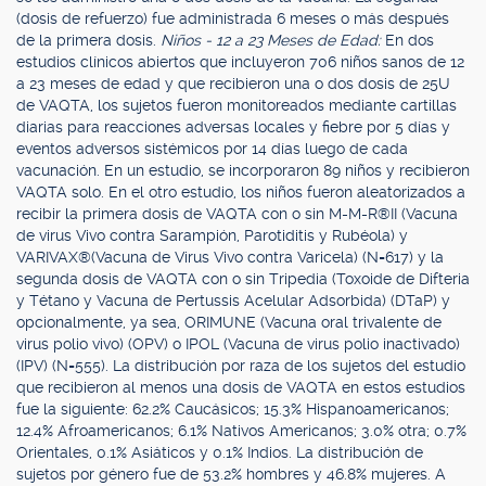
(dosis de refuerzo) fue administrada 6 meses o más después
de la primera dosis.
Niños - 12 a 23 Meses de Edad:
En dos
estudios clínicos abiertos que incluyeron 706 niños sanos de 12
a 23 meses de edad y que recibieron una o dos dosis de 25U
de VAQTA, los sujetos fueron monitoreados mediante cartillas
diarias para reacciones adversas locales y fiebre por 5 días y
eventos adversos sistémicos por 14 días luego de cada
vacunación. En un estudio, se incorporaron 89 niños y recibieron
VAQTA solo. En el otro estudio, los niños fueron aleatorizados a
recibir la primera dosis de VAQTA con o sin M-M-R®II (Vacuna
de virus Vivo contra Sarampión, Parotiditis y Rubéola) y
VARIVAX®(Vacuna de Virus Vivo contra Varicela) (N=617) y la
segunda dosis de VAQTA con o sin Tripedia (Toxoide de Difteria
y Tétano y Vacuna de Pertussis Acelular Adsorbida) (DTaP) y
opcionalmente, ya sea, ORIMUNE (Vacuna oral trivalente de
virus polio vivo) (OPV) o IPOL (Vacuna de virus polio inactivado)
(IPV) (N=555). La distribución por raza de los sujetos del estudio
que recibieron al menos una dosis de VAQTA en estos estudios
fue la siguiente: 62.2% Caucásicos; 15.3% Hispanoamericanos;
12.4% Afroamericanos; 6.1% Nativos Americanos; 3.0% otra; 0.7%
Orientales, 0.1% Asiáticos y 0.1% Indios. La distribución de
sujetos por género fue de 53.2% hombres y 46.8% mujeres. A