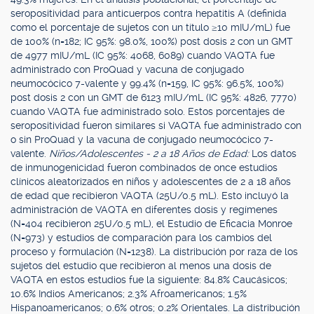
seropositividad para anticuerpos contra hepatitis A (definida
como el porcentaje de sujetos con un título ≥10 mIU/mL) fue
de 100% (n=182; IC 95%: 98.0%, 100%) post dosis 2 con un GMT
de 4977 mIU/mL (IC 95%: 4068, 6089) cuando VAQTA fue
administrado con ProQuad y vacuna de conjugado
neumocócico 7-valente y 99.4% (n=159, IC 95%: 96.5%, 100%)
post dosis 2 con un GMT de 6123 mIU/mL (IC 95%: 4826, 7770)
cuando VAQTA fue administrado solo. Estos porcentajes de
seropositividad fueron similares si VAQTA fue administrado con
o sin ProQuad y la vacuna de conjugado neumocócico 7-
valente.
Niños/Adolescentes - 2 a 18 Años de Edad:
Los datos
de inmunogenicidad fueron combinados de once estudios
clínicos aleatorizados en niños y adolescentes de 2 a 18 años
de edad que recibieron VAQTA (25U/0.5 mL). Esto incluyó la
administración de VAQTA en diferentes dosis y regímenes
(N=404 recibieron 25U/0.5 mL), el Estudio de Eficacia Monroe
(N=973) y estudios de comparación para los cambios del
proceso y formulación (N=1238). La distribución por raza de los
sujetos del estudio que recibieron al menos una dosis de
VAQTA en estos estudios fue la siguiente: 84.8% Caucásicos;
10.6% Indios Americanos; 2.3% Afroamericanos; 1.5%
Hispanoamericanos; 0.6% otros; 0.2% Orientales. La distribución