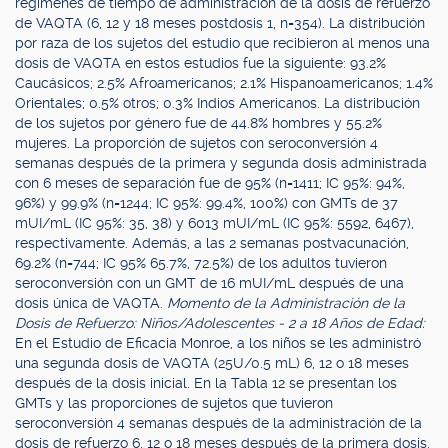
regímenes de tiempo de administración de la dosis de refuerzo
de VAQTA (6, 12 y 18 meses postdosis 1, n=354). La distribución
por raza de los sujetos del estudio que recibieron al menos una
dosis de VAQTA en estos estudios fue la siguiente: 93.2%
Caucásicos; 2.5% Afroamericanos; 2.1% Hispanoamericanos; 1.4%
Orientales; 0.5% otros; 0.3% Indios Americanos. La distribución
de los sujetos por género fue de 44.8% hombres y 55.2%
mujeres. La proporción de sujetos con seroconversión 4
semanas después de la primera y segunda dosis administrada
con 6 meses de separación fue de 95% (n=1411; IC 95%: 94%,
96%) y 99.9% (n=1244; IC 95%: 99.4%, 100%) con GMTs de 37
mUI/mL (IC 95%: 35, 38) y 6013 mUI/mL (IC 95%: 5592, 6467),
respectivamente. Además, a las 2 semanas postvacunación,
69.2% (n=744; IC 95% 65.7%, 72.5%) de los adultos tuvieron
seroconversión con un GMT de 16 mUI/mL después de una
dosis única de VAQTA.
Momento de la Administración de la
Dosis de Refuerzo: Niños/Adolescentes - 2 a 18 Años de Edad:
En el Estudio de Eficacia Monroe, a los niños se les administró
una segunda dosis de VAQTA (25U/0.5 mL) 6, 12 o 18 meses
después de la dosis inicial. En la Tabla 12 se presentan los
GMTs y las proporciones de sujetos que tuvieron
seroconversión 4 semanas después de la administración de la
dosis de refuerzo 6, 12 o 18 meses después de la primera dosis,