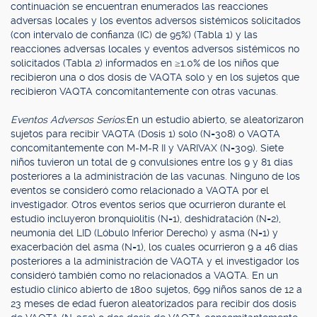
continuación se encuentran enumerados las reacciones
adversas locales y los eventos adversos sistémicos solicitados
(con intervalo de confianza (IC) de 95%) (Tabla 1) y las
reacciones adversas locales y eventos adversos sistémicos no
solicitados (Tabla 2) informados en ≥1.0% de los niños que
recibieron una o dos dosis de VAQTA solo y en los sujetos que
recibieron VAQTA concomitantemente con otras vacunas.
Eventos Adversos Serios:
En un estudio abierto, se aleatorizaron
sujetos para recibir VAQTA (Dosis 1) solo (N=308) o VAQTA
concomitantemente con M-M-R II y VARIVAX (N=309). Siete
niños tuvieron un total de 9 convulsiones entre los 9 y 81 días
posteriores a la administración de las vacunas. Ninguno de los
eventos se consideró como relacionado a VAQTA por el
investigador. Otros eventos serios que ocurrieron durante el
estudio incluyeron bronquiolitis (N=1), deshidratación (N=2),
neumonía del LID (Lóbulo Inferior Derecho) y asma (N=1) y
exacerbación del asma (N=1), los cuales ocurrieron 9 a 46 días
posteriores a la administración de VAQTA y el investigador los
consideró también como no relacionados a VAQTA. En un
estudio clínico abierto de 1800 sujetos, 699 niños sanos de 12 a
23 meses de edad fueron aleatorizados para recibir dos dosis