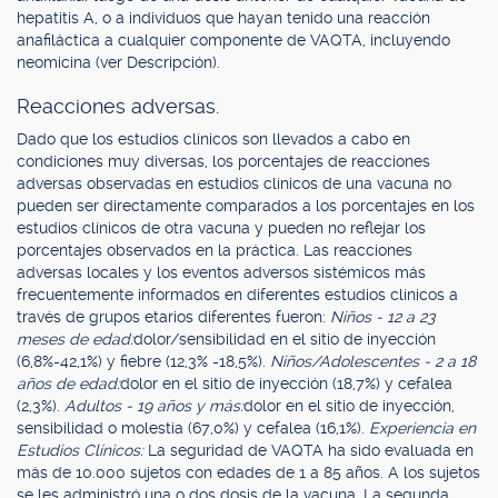
hepatitis A, o a individuos que hayan tenido una reacción
anafiláctica a cualquier componente de VAQTA, incluyendo
neomicina (ver Descripción).
Reacciones adversas.
Dado que los estudios clínicos son llevados a cabo en
condiciones muy diversas, los porcentajes de reacciones
adversas observadas en estudios clínicos de una vacuna no
pueden ser directamente comparados a los porcentajes en los
estudios clínicos de otra vacuna y pueden no reflejar los
porcentajes observados en la práctica. Las reacciones
adversas locales y los eventos adversos sistémicos más
frecuentemente informados en diferentes estudios clínicos a
través de grupos etarios diferentes fueron:
Niños - 12 a 23
meses de edad:
dolor/sensibilidad en el sitio de inyección
(6,8%-42,1%) y fiebre (12,3% -18,5%).
Niños/Adolescentes - 2 a 18
años de edad:
dolor en el sitio de inyección (18,7%) y cefalea
(2,3%).
Adultos - 19 años y más:
dolor en el sitio de inyección,
sensibilidad o molestia (67,0%) y cefalea (16,1%).
Experiencia en
Estudios Clínicos:
La seguridad de VAQTA ha sido evaluada en
más de 10.000 sujetos con edades de 1 a 85 años. A los sujetos
se les administró una o dos dosis de la vacuna. La segunda