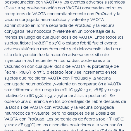
postvacunación con VAQTA) y los eventos adversos sistémicos
(Días 1 a 14 postvacunación con VAQTA) observadas entre los
receptores de VAQTA concomitantemente con ProQuad y la
vacuna conjugada neumocócica 7-valente y VAQTA
administrado en forma separada de ProQuad y la vacuna
conjugada neumocócica 7-valente en un porcentaje de al
menos 1% luego de cualquier dosis de VAQTA. Entre todos los
sujetos, fiebre ( >98.6°F ó 37°C o estado febril) fue el evento
adverso sistémico más frecuente y el dolor/sensibilidad en el
sitio de inyección fue la reacción adversa en el sitio de
inyección más frecuente. En los 14 días posteriores a la
vacunación con cualquier dosis de VAQTA, el porcentaje de
fiebre ( >98.6°F ó 37°C o estado febril) se incrementó en los
sujetos que recibieron VAQTA con ProQuad y la vacuna
conjugada neumocócica 7-valente en comparación a VAQTA
solo (diferencia del riesgo (20.0% [IC 95%: 13.0, 26.8]) y riesgo
relativo (2.10 [IC 95%: 1.59, 2.79] en análisis a posterior)}. Se
observó una diferencia en los porcentajes de fiebre después de
la Dosis 1 de VAQTA con ProQuad y la vacuna conjugada
neumocócica 7-valente, pero no después de la Dosis 2 de
VAQTA con ProQuad. Los porcentajes de fiebre ≥100.4°F (38°C)
y ≥102.2°F (39°C) en los cinco días posteriores a la vacunación
fueron similares en ambos grupos de tratamiento (Tabla 6). En