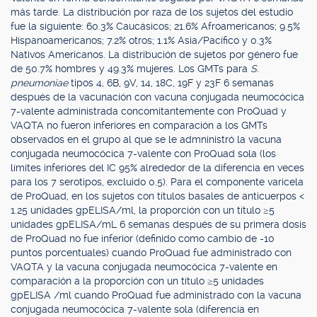
más tarde. La distribución por raza de los sujetos del estudio
fue la siguiente: 60.3% Caucásicos; 21.6% Afroamericanos; 9.5%
Hispanoamericanos; 7.2% otros; 1.1% Asia/Pacífico y 0.3%
Nativos Americanos. La distribución de sujetos por género fue
de 50.7% hombres y 49.3% mujeres. Los GMTs para
S.
pneumoniae
tipos 4, 6B, 9V, 14, 18C, 19F y 23F 6 semanas
después de la vacunación con vacuna conjugada neumocócica
7-valente administrada concomitantemente con ProQuad y
VAQTA no fueron inferiores en comparación a los GMTs
observados en el grupo al que se le admninistró la vacuna
conjugada neumocócica 7-valente con ProQuad sola (los
límites inferiores del IC 95% alrededor de la diferencia en veces
para los 7 serotipos, excluido 0.5). Para el componente varicela
de ProQuad, en los sujetos con títulos basales de anticuerpos <
1.25 unidades gpELISA/ml, la proporción con un título ≥5
unidades gpELISA/mL 6 semanas después de su primera dosis
de ProQuad no fue inferior (definido como cambio de -10
puntos porcentuales) cuando ProQuad fue administrado con
VAQTA y la vacuna conjugada neumocócica 7-valente en
comparación a la proporción con un título ≥5 unidades
gpELISA /ml cuando ProQuad fue administrado con la vacuna
conjugada neumocócica 7-valente sola (diferencia en