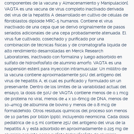
componentes de la vacuna y Almacenamiento y Manipulación].
VAQTA es una vacuna de virus completo inactivado derivada
del virus de la hepatitis A desarrollado en cultivo de células de
fibroblastos diploide MRC-5 humanos. Contiene el virus
inactivado de una cepa que se derivó originalmente de pasos
seriados adicionales de una cepa probadamente atenuada. El
virus fue cultivado, cosechado y purificado por una
combinación de técnicas físicas y de cromatografía líquida de
alto rendimiento desarrolladas en Merck Research
Laboratories, inactivado con formalina y luego adsorbido en
sulfato de hidroxifosfato de aluminio amorfo. VAQTA es una
suspensión estéril para inyección intramuscular. Un mililitro de
la vacuna contiene aproximadamente 50U del antígeno del
virus de hepatitis A, el cual es purificado y formulado sin un
preservante. Dentro de los límites de la variabilidad actual del
ensayo, la dosis de 50U de VAQTA contiene menos de 0.1 mcg
de proteína no viral, menos de 4 x 10-6mcg de DNA, menos de
10-4mcg de albúmina de bovino y menos de 0.8 mcg de
formaldehido. Otros residuos químicos del proceso son menos
de 10 partes por billón (ppb), incluyendo neomicina. Cada dosis
pediátrica de 0.5 ml contiene 25U del antígeno del virus de la
hepatitis A y está adsorbido en aproximadamente 0.225 mg de