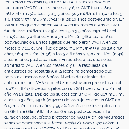
recibieron dos dosis (25U) de VAQTA. En los sujetos que
recibieron VAQTA en los meses 0 y 6, el GMT fue de 819
mUI/ml (n=175) a los 2.5 a 3.5 años, 505 mUI/ml (n=174) a los 5
a 6 años y 574 mUI/ml (n=114) a los 10 años postvacunación. En
los sujetos que recibieron VAQTA en los meses 0 y 12 el GMT
fue de 2224 mUI/ml (n=49) a los 2.5 a 3.5 años, 1191 mUI/ml
(n=47) a los 5 a 6 años y 1005 mUI/ml (n=36) a los 10 años
postvacunación. En los sujetos que recibieron VAQTA en los
meses 0 y 18, el GMT fue de 2501 mUI/ml (n=53) a los 2.5 a 3.5
años, 1614 mUI/ml (n=56) a los 5 a 6 años y 1507 mUI/ml (n=41)
a los 10 años postvacunación. En adultos a los que se les
administró VAQTA en los meses 0 y 6, la respuesta de
anticuerpos de hepatitis A a la fecha ha demostrado que
persiste al menos por 6 años. Niveles detectables de
anticuerpos anti-VHA (≥10 mUI/ml) estuvieron presentes en el
100% (378/378) de los sujetos con un GMT de 1734 mUI/ml al
año, 99.2% (252/254) de los sujetos con un GMT de 687 mUI/ml
a los 2 a 3 años, 99.1% (219/221) de los sujetos con un GMT de
605 mUI/ml a los 4 años y 99.4% (170/171) de los sujetos con
un GMT de 684 mUI/ml a los 6 años postvacunación. La
duración total del efecto protector de VAQTA en los vacunados
sanos se desconoce a la fecha.
Profilaxis Post-Exposición:
El
uso concurrente de VAQTA (50U) e inmunoglobulina (IG, 0.06