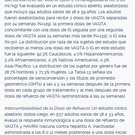
ml/kg) fue evaluado en un estudio clínico abierto, aleatorizado
que incluyó 294 adultos sanos de 18 a 39 años. Los adultos
fueron aleatorizados para recibir 2 dosis de VAQTA separadas
por 24 semanas (N=129), la primera dosis de VAQTA
concomitante con una dosis de IG seguida por una segunda
dosis de VAQTA sola 24 semanas más tarde (N=135), o IG sola
(N=30). La distribución por raza de los sujetos del estudio que
recibieron al menos una dosis de VAQTA o IG en este estudio
fue la siguiente: 92.3% Caucásicos; 4.0% Hispanoamericanos;
3.0% Afroamericanos; 0.3% Nativos Americanos; 0.3%
Asia/Pacífico. La distribución de los sujetos por género fue de
28.7% hombres y 71.3% mujeres. La Tabla 13 señala los
porcentajes de seroconversión y los títulos de promedio
geométrico (GMTs) a las 4 y 24 semanas después de la primera
dosis en cada grupo de tratamiento y al mes después de una
dosis de refuerzo de VAQTA (administrada a las 24 semanas).
Intercambiabilidad de la Dosis de Refuerzo:
Un estudio clínico
aleatorio, doble-ciego, en 537 adultos sanos de 18 a 33 años,
evaluó la respuesta inmunológica a una dosis de refuerzo de
VAQTA y HAVRIX (vacuna contra hepatitis A, inactivada)
administrada a los 6 o 12 meses posteriores a una dosis inicial