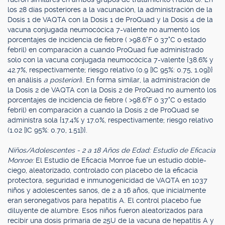
los 28 días posteriores a la vacunación, la administración de la
Dosis 1 de VAQTA con la Dosis 1 de ProQuad y la Dosis 4 de la
vacuna conjugada neumocócica 7-valente no aumentó los
porcentajes de incidencia de fiebre ( >98.6°F ó 37°C o estado
febril) en comparación a cuando ProQuad fue administrado
solo con la vacuna conjugada neumocócica 7-valente {38.6% y
42.7%, respectivamente; riesgo relativo (0.9 [IC 95%: 0.75, 1.09])}
en análisis
a posteriori
). En forma similar, la administración de
la Dosis 2 de VAQTA con la Dosis 2 de ProQuad no aumentó los
porcentajes de incidencia de fiebre ( >98.6°F ó 37°C o estado
febril) en comparación a cuando la Dosis 2 de ProQuad se
administra sola {17.4% y 17.0%, respectivamente; riesgo relativo
(1.02 [IC 95%: 0.70, 1.51])}.
Niños/Adolescentes - 2 a 18 Años de Edad: Estudio de Eficacia
Monroe:
El Estudio de Eficacia Monroe fue un estudio doble-
ciego, aleatorizado, controlado con placebo de la eficacia
protectora, seguridad e inmunogenicidad de VAQTA en 1037
niños y adolescentes sanos, de 2 a 16 años, que inicialmente
eran seronegativos para hepatitis A. El control placebo fue
diluyente de alumbre. Esos niños fueron aleatorizados para
recibir una dosis primaria de 25U de la vacuna de hepatitis A y