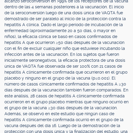
alcanzó seroconversión en >99% de los receptores de la vacuna
dentro de las 4 semanas posteriores a la vacunación. El inicio
de la seroconversión luego de una dosis única de VAQTA fue
demostrado de ser paralelo al inicio de la protección contra la
hepatitis A clínica. Dado el largo período de incubación de la
enfermedad (aproximadamente 20 a 50 días, o mayor en
niños), la eficacia clínica se basó en casos confirmados de
hepatitis A que ocurrieron ≥50 días después de la vacunación
con el fin de excluir cualquier niño que estuviese incubando la
infección antes de la vacunación. En los sujetos que fueron
inicialmente seronegativos, la eficacia protectora de una dosis
única de VAQTA fue observada de ser 100% con 21 casos de
hepatitis A clínicamente confirmada que ocurrieron en el grupo
placebo y ninguno en el grupo de la vacuna (p≤0.001). El
número de casos clínicamente confirmados de hepatitis A ≥30
días después de la vacunación también fueron comparados. En
este análisis, 28 casos de hepatitis A clínicamente confirmada
ocurrieron en el grupo placebo mientras que ninguno ocurrió en
el grupo de la vacuna ≥30 días después de la vacunación.
Además, se observó en este estudio que ningún caso de
hepatitis A clínicamente confirmada ocurrió en el grupo de la
vacuna después del día 16. Luego de la demostración de la
protección con una dosis única y la finalización del estudio, una