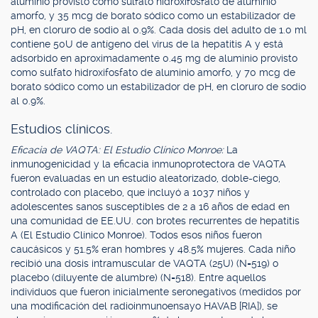
aluminio provisto como sulfato hidroxifosfato de aluminio
amorfo, y 35 mcg de borato sódico como un estabilizador de
pH, en cloruro de sodio al 0.9%. Cada dosis del adulto de 1.0 ml
contiene 50U de antígeno del virus de la hepatitis A y está
adsorbido en aproximadamente 0.45 mg de aluminio provisto
como sulfato hidroxifosfato de aluminio amorfo, y 70 mcg de
borato sódico como un estabilizador de pH, en cloruro de sodio
al 0.9%.
Estudios clínicos.
Eficacia de VAQTA: El Estudio Clínico Monroe:
La
inmunogenicidad y la eficacia inmunoprotectora de VAQTA
fueron evaluadas en un estudio aleatorizado, doble-ciego,
controlado con placebo, que incluyó a 1037 niños y
adolescentes sanos susceptibles de 2 a 16 años de edad en
una comunidad de EE.UU. con brotes recurrentes de hepatitis
A (El Estudio Clínico Monroe). Todos esos niños fueron
caucásicos y 51.5% eran hombres y 48.5% mujeres. Cada niño
recibió una dosis intramuscular de VAQTA (25U) (N=519) o
placebo (diluyente de alumbre) (N=518). Entre aquellos
individuos que fueron inicialmente seronegativos (medidos por
una modificación del radioinmunoensayo HAVAB [RIA]), se