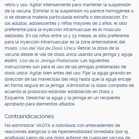
retiro y uso. Agitar intensamente para mantener la suspensión
de la vacuna. Eliminar si la suspensión no parece homogénea o
si se observa materia particulada extraña o decoloración. En
los adultos, adolescentes y niños mayores de 2 años, el sitio
preferente para la inyección intramuscular es el músculo
deltoides. En los niños entre 12 y 23 meses, el sitio preferente
para la inyección intramuscular es la zona anterolateral del
muslo.
Uso del Vial de Dosis Única:
Retirar la dosis de la
vacuna desde el vial de dosis única usando una jeringa y aguja
estéril.
Uso de la Jeringa Prellenada:
Las siguientes
instrucciones son para el uso de las jeringas prellenadas de
dosis única: Agitar bien antes del uso. Fijar la aguja girando en
dirección de las manecillas del reloj hasta que la aguja encaje
en forma segura en la jeringa. Administrar la dosis completa de
acuerdo al protocolo estándar establecido en Dosis y
Esquema. Desechar la aguja y la jeringa en un recipiente
aprobado para elementos afilados.
Contraindicaciones.
No administrar VAQTA a individuos con antecedentes de
reacciones alérgicas o de hipersensibilidad inmediata (por ej.,
anafilaxia) luego de una dosis anterior de cualquier vacuna de