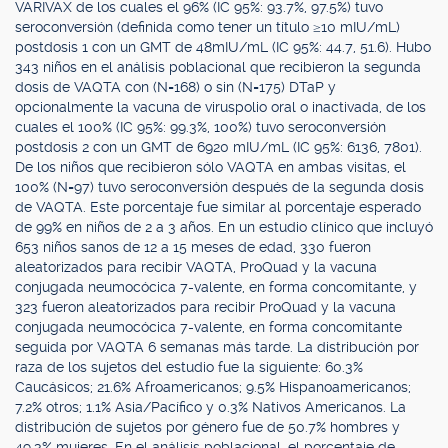
VARIVAX de los cuales el 96% (IC 95%: 93.7%, 97.5%) tuvo
seroconversión (definida como tener un título ≥10 mIU/mL)
postdosis 1 con un GMT de 48mIU/mL (IC 95%: 44.7, 51.6). Hubo
343 niños en el análisis poblacional que recibieron la segunda
dosis de VAQTA con (N=168) o sin (N=175) DTaP y
opcionalmente la vacuna de viruspolio oral o inactivada, de los
cuales el 100% (IC 95%: 99.3%, 100%) tuvo seroconversión
postdosis 2 con un GMT de 6920 mIU/mL (IC 95%: 6136, 7801).
De los niños que recibieron sólo VAQTA en ambas visitas, el
100% (N=97) tuvo seroconversión después de la segunda dosis
de VAQTA. Este porcentaje fue similar al porcentaje esperado
de 99% en niños de 2 a 3 años. En un estudio clínico que incluyó
653 niños sanos de 12 a 15 meses de edad, 330 fueron
aleatorizados para recibir VAQTA, ProQuad y la vacuna
conjugada neumocócica 7-valente, en forma concomitante, y
323 fueron aleatorizados para recibir ProQuad y la vacuna
conjugada neumocócica 7-valente, en forma concomitante
seguida por VAQTA 6 semanas más tarde. La distribución por
raza de los sujetos del estudio fue la siguiente: 60.3%
Caucásicos; 21.6% Afroamericanos; 9.5% Hispanoamericanos;
7.2% otros; 1.1% Asia/Pacífico y 0.3% Nativos Americanos. La
distribución de sujetos por género fue de 50.7% hombres y
49.3% mujeres. En el análisis poblacional, el porcentaje de