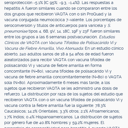
seroprotección -5.1% [IC 95%: -9.3, -1.4%]). Las respuestas a
hepatitis A fueron similares cuando se compararon entre los
dos grupos que recibieron VAQTA con o sin ProQuad y la
vacuna conjugada neumocócica 7-valente. Los porcentajes de
seroconversión y títulos de anticuerpos para varicela y
S.
pneumoniae
tipos 4, 6B, 9V, 14, 18C, 19F y 23F fueron similares
entre los grupos a las 6 semanas postvacunación.
Estudios
Clínicos de VAQTA con Vacuna Tifoidea de Polisacárido Vi y
Vacuna de Fiebre Amarilla, Vivo Atenuada:
En un estudio clínico
abierto, 240 adultos sanos de 18 a 54 años de edad fueron
aleatorizados para recibir VAQTA con vacuna tifoidea de
polisacárido Vi y vacuna de fiebre amarilla en forma
concomitante (N=80), vacuna tifoidea de polisacárido Vi y
vacuna de fiebre amarilla concomitantemente (N=80) o VAQTA
sola (N=80). Aproximadamente 6 meses más tarde, a los
sujetos que recibieron VAQTA se les administró una dosis de
refuerzo. La distribución por raza de los sujetos del estudio que
recibieron VAQTA con o sin vacuna tifoidea de polisacárido Vi y
vacuna contra la fiebre amarilla fue la siguiente: 78.3%
Caucásicos; 14.2% Orientales; 3.3% otros; 2.1% Afroamericanos;
1.7% Indios; 0.4% Hispanoamericanos. La distribución de sujetos
por género fue de 40.8% hombres y 59.2% mujeres. El