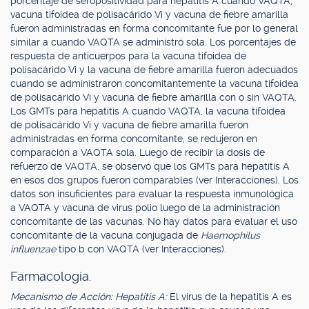
porcentaje de seropositividad para hepatitis A cuando VAQTA,
vacuna tifoidea de polisacárido Vi y vacuna de fiebre amarilla
fueron administradas en forma concomitante fue por lo general
similar a cuando VAQTA se administró sola. Los porcentajes de
respuesta de anticuerpos para la vacuna tifoidea de
polisacárido Vi y la vacuna de fiebre amarilla fueron adecuados
cuando se administraron concomitantemente la vacuna tifoidea
de polisacárido Vi y vacuna de fiebre amarilla con o sin VAQTA.
Los GMTs para hepatitis A cuando VAQTA, la vacuna tifoidea
de polisacárido Vi y vacuna de fiebre amarilla fueron
administradas en forma concomitante, se redujeron en
comparación a VAQTA sola. Luego de recibir la dosis de
refuerzo de VAQTA, se observó que los GMTs para hepatitis A
en esos dos grupos fueron comparables (ver Interacciones). Los
datos son insuficientes para evaluar la respuesta inmunológica
a VAQTA y vacuna de virus polio luego de la administración
concomitante de las vacunas. No hay datos para evaluar el uso
concomitante de la vacuna conjugada de
Haemophilus
influenzae
tipo b con VAQTA (ver Interacciones).
Farmacología.
Mecanismo de Acción: Hepatitis A:
El virus de la hepatitis A es