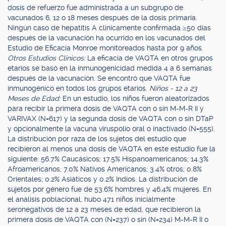
dosis de refuerzo fue administrada a un subgrupo de
vacunados 6, 12 o 18 meses después de la dosis primaria.
Ningún caso de hepatitis A clínicamente confirmada ≥50 días
después de la vacunación ha ocurrido en los vacunados del
Estudio de Eficacia Monroe monitoreados hasta por 9 años.
Otros Estudios Clínicos:
La eficacia de VAQTA en otros grupos
etarios se basó en la inmunogenicidad medida 4 a 6 semanas
después de la vacunación. Se encontró que VAQTA fue
inmunogénico en todos los grupos etarios.
Niños - 12 a 23
Meses de Edad:
En un estudio, los niños fueron aleatorizados
para recibir la primera dosis de VAQTA con o sin M-M-R II y
VARIVAX (N=617) y la segunda dosis de VAQTA con o sin DTaP
y opcionalmente la vacuna viruspolio oral o inactivado (N=555).
La distribución por raza de los sujetos del estudio que
recibieron al menos una dosis de VAQTA en este estudio fue la
siguiente: 56.7% Caucásicos; 17.5% Hispanoamericanos; 14.3%
Afroamericanos; 7.0% Nativos Americanos; 3.4% otros; 0.8%
Orientales; 0.2% Asiáticos y 0.2% Indios. La distribución de
sujetos por género fue de 53.6% hombres y 46.4% mujeres. En
el análisis poblacional, hubo 471 niños inicialmente
seronegativos de 12 a 23 meses de edad, que recibieron la
primera dosis de VAQTA con (N=237) o sin (N=234) M-M-R II o