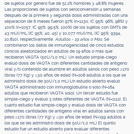
de sujetos por género fue de 51.2% hombres y 48.8% mujeres.
Las proporciones de sujetos con seroconversión 4 semanas
después de la primera y segunda dosis administradas con una
separación de 6 meses fueron 97% (n=1230; IC 95%: 96%, 98%) y
100% (n=1057; IC 95%: 99.5%, 100%) de los sujetos con GMTs de
43 mUI/mL (IC 95%: 40, 45) y 10,077 mUI/mL (IC 95%: 9394,
10,810), respectivamente.
Adultos - 19 años o Más:
Se
combinaron los datos de inmunogenicidad de cinco estudios
clínicos aleatorizados en adultos de 19 años o más que
recibieron VAQTA (50U/1.0 mL). Un estudio simple-ciego
evaluó dosis de VAQTA con diferentes cantidades de antígeno
viral y/o contenido de alumbre en adultos sanos con peso ≥170
libras (77 Kg) y ≥30 años de edad (N=208 adultos a los que se
administró dosis de 50U/1.0 mL).Un estudio abierto evaluó
VAQTA administrado con inmunoglobulina o solo (N=164
adultos que recibieron VAQTA solo). Un tercer estudio fue
simple-ciego y evaluó 3 lotes diferentes de VAQTA (N=1112). El
cuarto estudio fue simple-ciego y evaluó dosis de VAQTA con
diferentes cantidades de antígeno viral en adultos sanos con
peso ≥170 libras (77 Kg) y ≥30 años de edad (N=159 adultos a
los que se les administró dosis de 50U/1.0 mL) El quinto
estudio fue un estudio abierto para evaluar diferentes