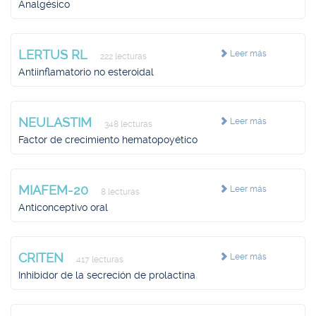
Analgésico
LERTUS RL
Leer más
222 lecturas
Antiinflamatorio no esteroidal
NEULASTIM
Leer más
348 lecturas
Factor de crecimiento hematopoyético
MIAFEM-20
Leer más
8 lecturas
Anticonceptivo oral
CRITEN
Leer más
417 lecturas
Inhibidor de la secreción de prolactina