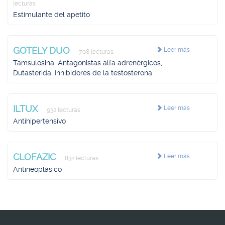
lecturas
Estimulante del apetito
GOTELY DUO
Leer más
708 lecturas
Tamsulosina: Antagonistas alfa adrenérgicos,
Dutasterida: Inhibidores de la testosterona
ILTUX
Leer más
932 lecturas
Antihipertensivo
CLOFAZIC
Leer más
832 lecturas
Antineoplásico