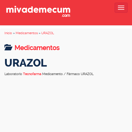
Togg
navig
Inicio
»
Medicamentos
»
URAZOL
Medicamentos
URAZOL
Laboratorio
Tecnofarma
Medicamento / Fármaco URAZOL