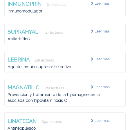
INMUNOPRIN
Leer más
673 lecturas
Inmunomodulador
SUPRAHYAL
Leer más
327 lecturas
Antiartrítico
LEBRINA
Leer más
198 lecturas
Agente inmunosupresor selectivo
MAGNATIL C
Leer más
474 lecturas
Prevención y tratamiento de la hipomagnesemia
asociada con hipovitaminosis C
LINATECAN
Leer más
694 lecturas
Antineoplásico