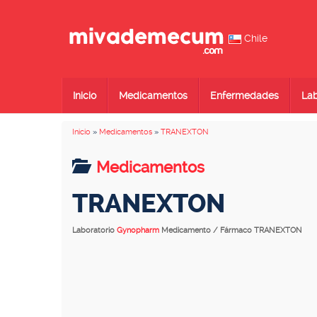
Chile
Inicio
Medicamentos
Enfermedades
Lab
Inicio
»
Medicamentos
»
TRANEXTON
Medicamentos
TRANEXTON
Laboratorio
Gynopharm
Medicamento / Fármaco TRANEXTON