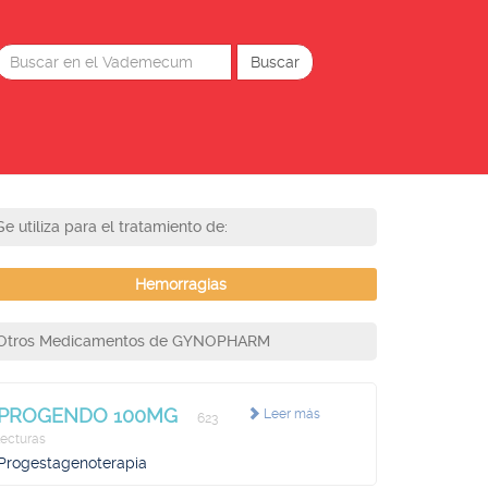
Se utiliza para el tratamiento de:
Hemorragias
Otros Medicamentos de GYNOPHARM
PROGENDO 100MG
Leer más
623
lecturas
Progestagenoterapia