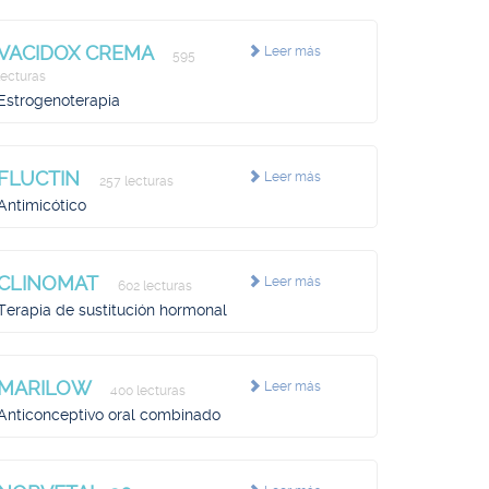
VACIDOX CREMA
Leer más
595
lecturas
Estrogenoterapia
FLUCTIN
Leer más
257 lecturas
Antimicótico
CLINOMAT
Leer más
602 lecturas
Terapia de sustitución hormonal
MARILOW
Leer más
400 lecturas
Anticonceptivo oral combinado