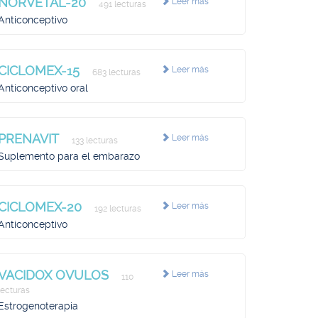
NORVETAL-20
Leer más
491 lecturas
Anticonceptivo
CICLOMEX-15
Leer más
683 lecturas
Anticonceptivo oral
PRENAVIT
Leer más
133 lecturas
Suplemento para el embarazo
CICLOMEX-20
Leer más
192 lecturas
Anticonceptivo
VACIDOX OVULOS
Leer más
110
lecturas
Estrogenoterapia