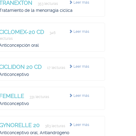
TRANEXTON
Leer más
353 lecturas
Tratamiento de la menorragia cíclica
CICLOMEX-20 CD
Leer más
346
lecturas
Anticoncepción oral
CICLIDON 20 CD
Leer más
17 lecturas
Anticonceptivo
FEMELLE
Leer más
331 lecturas
Anticonceptivo
GYNORELLE 20
Leer más
383 lecturas
Anticonceptivo oral, Antiandrógeno