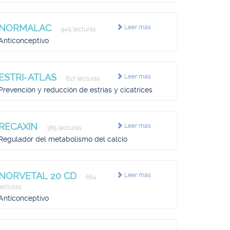
NORMALAC
Leer más
949 lecturas
Anticonceptivo
ESTRI-ATLAS
Leer más
617 lecturas
Prevención y reducción de estrías y cicatrices
RECAXIN
Leer más
385 lecturas
Regulador del metabolismo del calcio
NORVETAL 20 CD
Leer más
664
lecturas
Anticonceptivo