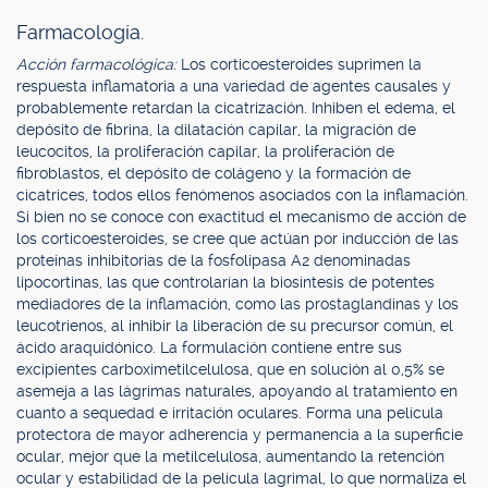
Farmacología.
Acción farmacológica:
Los corticoesteroides suprimen la
respuesta inflamatoria a una variedad de agentes causales y
probablemente retardan la cicatrización. Inhiben el edema, el
depósito de fibrina, la dilatación capilar, la migración de
leucocitos, la proliferación capilar, la proliferación de
fibroblastos, el depósito de colágeno y la formación de
cicatrices, todos ellos fenómenos asociados con la inflamación.
Si bien no se conoce con exactitud el mecanismo de acción de
los corticoesteroides, se cree que actúan por inducción de las
proteínas inhibitorias de la fosfolipasa A2 denominadas
lipocortinas, las que controlarían la biosíntesis de potentes
mediadores de la inflamación, como las prostaglandinas y los
leucotrienos, al inhibir la liberación de su precursor común, el
ácido araquidónico. La formulación contiene entre sus
excipientes carboximetilcelulosa, que en solución al 0,5% se
asemeja a las lágrimas naturales, apoyando al tratamiento en
cuanto a sequedad e irritación oculares. Forma una película
protectora de mayor adherencia y permanencia a la superficie
ocular, mejor que la metilcelulosa, aumentando la retención
ocular y estabilidad de la película lagrimal, lo que normaliza el