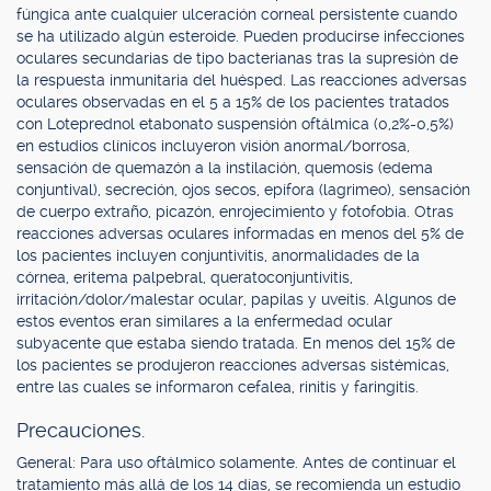
fúngica ante cualquier ulceración corneal persistente cuando
se ha utilizado algún esteroide. Pueden producirse infecciones
oculares secundarias de tipo bacterianas tras la supresión de
la respuesta inmunitaria del huésped. Las reacciones adversas
oculares observadas en el 5 a 15% de los pacientes tratados
con Loteprednol etabonato suspensión oftálmica (0,2%-0,5%)
en estudios clínicos incluyeron visión anormal/borrosa,
sensación de quemazón a la instilación, quemosis (edema
conjuntival), secreción, ojos secos, epífora (lagrimeo), sensación
de cuerpo extraño, picazón, enrojecimiento y fotofobia. Otras
reacciones adversas oculares informadas en menos del 5% de
los pacientes incluyen conjuntivitis, anormalidades de la
córnea, eritema palpebral, queratoconjuntivitis,
irritación/dolor/malestar ocular, papilas y uveítis. Algunos de
estos eventos eran similares a la enfermedad ocular
subyacente que estaba siendo tratada. En menos del 15% de
los pacientes se produjeron reacciones adversas sistémicas,
entre las cuales se informaron cefalea, rinitis y faringitis.
Precauciones.
General: Para uso oftálmico solamente. Antes de continuar el
tratamiento más allá de los 14 días, se recomienda un estudio