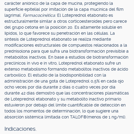
carácter aniónico de la capa de mucina, protegiendo la
superficie epitelial por imitación de la capa mucínica del film
lagrimal.
Farmacocinética:
El Loteprednol etabonato es
estructuralmente similar a otros corticoesteroides pero carece
del grupo cetona en la posición 20. Es altamente soluble en
Iípidos, lo que favorece su penetración en las células. La
síntesis de Loteprednol etabonato se realiza mediante
modificaciones estructurales de compuestos relacionados a la
prednisolona para que sufra una biotransformación previsible a
metabolitos inactivos. En base a estudios de biotransformación
preclínicos in vivo e in vitro, Loteprednol etabonato sufre un
extenso metabolismo formando metabolitos inactivos de ácido
carboxílico. El estudio de la biodisponibilidad con la
administración de una gota de Loteprednol 0,5% en cada ojo
ocho veces por día durante 2 días o cuatro veces por día
durante 42 días demostró que las concentraciones plasmáticas
de Loteprednol etabonato y su metabolito inactivo primario
estuvieron por debajo del límite cuantificable de detección en
todos los momentos de determinación, lo que sugiere una
absorción sistémica limitada con TALOF®(menos de 1 ng/ml).
Indicaciones.