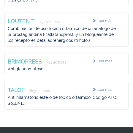
0.1% Env. x 5ml.
LOUTEN T
Leer más
252 lecturas
Combinación de uso tópico oftálmico de un análogo de
la prostaglandina F2a(latanoprost) y un bloqueante de
los receptores beta-adrenérgicos (timolol)
BRIMOPRESS
Leer más
411 lecturas
Antiglaucomatoso
TALOF
Leer más
623 lecturas
Antiinflamatorio esteroide tópico oftálmico, Código ATC:
S01BA14