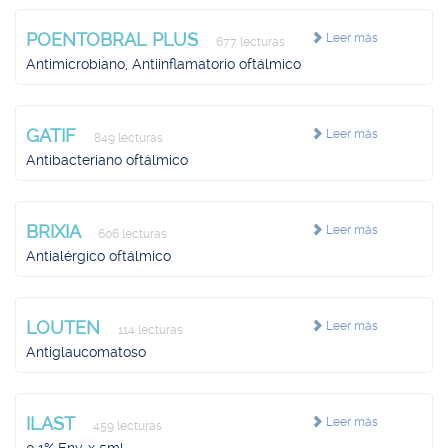
POENTOBRAL PLUS
Leer más
677 lecturas
Antimicrobiano, Antiinflamatorio oftálmico
GATIF
Leer más
849 lecturas
Antibacteriano oftálmico
BRIXIA
Leer más
606 lecturas
Antialérgico oftálmico
LOUTEN
Leer más
114 lecturas
Antiglaucomatoso
ILAST
Leer más
459 lecturas