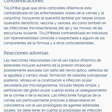
Contraindicaciones.
TALOF®al igual que otros corticoides oftálmicos está
contraindicado en las enfermedades virales de la córnea y la
conjuntiva, incluyendo la queratitis epitelial por herpes simple
(queratitis dendrítica), vaccinia y varicela, así como también en
las infecciones microbacterianas del ojo y las micosis de las
estructuras oculares. TALOF®está contraindicado en individuos
con hipersensibilidad conocida o sospechada a alguno de los
componentes de la fórmula y a otros corticoesteroides.
Reacciones adversas.
Las reacciones relacionadas con el uso tópico oftálmico de
esteroides incluyen aumento de la presión intraocular
posiblemente asociada con daño del nervio óptico, defectos de
la agudeza y campo visual, formación de catarata subcapsular
posterior, retraso en la cicatrización e infección ocular
secundaria por microorganismos, incluido herpes simple, y
perforación del globo ocular cuando exista un adelgazamiento
de la córnea o de la esclera. Las infecciones fúngicas de la
córnea son particularmente proclives a desarrollarse en
coincidencia con el uso prolongado de agentes esteroides
locales. Se debe tener en cuenta la posibilidad de infección