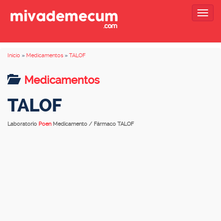
Togg
navig
Inicio
»
Medicamentos
»
TALOF
Medicamentos
TALOF
Laboratorio
Poen
Medicamento / Fármaco TALOF