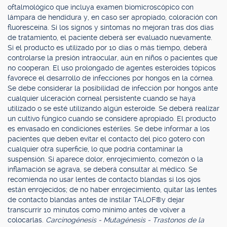
oftalmológico que incluya examen biomicroscópico con
lámpara de hendidura y, en caso ser apropiado, coloración con
fluoresceína. Si los signos y síntomas no mejoran tras dos días
de tratamiento, el paciente deberá ser evaluado nuevamente.
Si el producto es utilizado por 10 días o más tiempo, deberá
controlarse la presión intraocular, aún en niños o pacientes que
no cooperan. El uso prolongado de agentes esteroides tópicos
favorece el desarrollo de infecciones por hongos en la córnea.
Se debe considerar la posibilidad de infección por hongos ante
cualquier ulceración corneal persistente cuando se haya
utilizado o se esté utilizando algún esteroide. Se deberá realizar
un cultivo fúngico cuando se considere apropiado. El producto
es envasado en condiciones estériles. Se debe informar a los
pacientes que deben evitar el contacto del pico gotero con
cualquier otra superficie, lo que podría contaminar la
suspensión. Si aparece dolor, enrojecimiento, comezón o la
inflamación se agrava, se deberá consultar al médico. Se
recomienda no usar lentes de contacto blandas si los ojos
están enrojecidos; de no haber enrojecimiento, quitar las lentes
de contacto blandas antes de instilar TALOF®y dejar
transcurrir 10 minutos como mínimo antes de volver a
colocarlas.
Carcinogénesis - Mutagénesis - Trastonos de la