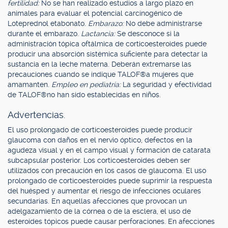
fertilidad:
No se han realizado estudios a largo plazo en
animales para evaluar el potencial carcinogénico de
Loteprednol etabonato.
Embarazo:
No debe administrarse
durante el embarazo.
Lactancia:
Se desconoce si la
administración tópica oftálmica de corticoesteroides puede
producir una absorción sistémica suficiente para detectar la
sustancia en la leche materna. Deberán extremarse las
precauciones cuando se indique TALOF®a mujeres que
amamanten.
Empleo en pediatría:
La seguridad y efectividad
de TALOF®no han sido establecidas en niños.
Advertencias.
El uso prolongado de corticoesteroides puede producir
glaucoma con daños en el nervio óptico, defectos en la
agudeza visual y en el campo visual y formación de catarata
subcapsular posterior. Los corticoesteroides deben ser
utilizados con precaución en los casos de glaucoma. El uso
prolongado de corticoesteroides puede suprimir la respuesta
del huésped y aumentar el riesgo de infecciones oculares
secundarias. En aquellas afecciones que provocan un
adelgazamiento de la córnea o de la esclera, el uso de
esteroides tópicos puede causar perforaciones. En afecciones