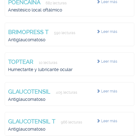
POENCAINA
Leer más
682 lecturas
Anestésico local oftálmico
BRIMOPRESS T
Leer más
590 lecturas
Antiglaucomatoso
TOPTEAR
Leer más
10 lecturas
Humectante y lubricante ocular
GLAUCOTENSIL
Leer más
405 lecturas
Antiglaucomatoso
GLAUCOTENSIL T
Leer más
966 lecturas
Antiglaucomatoso