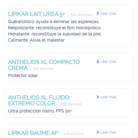
LIPIKAR LAIT UREA 5+
Leer más
604 lecturas
Queratolítico: ayuda a eliminar las asperezas,
Relipidizante: reconstituye el film hidrolipídico,
Hidratante: reconstituye la suavidad de la piel,
Calmante: Alivia el malestar
ANTHELIOS XL COMPACTO
Leer más
CREMA
300 lecturas
Protector solar
ANTHELIOS XL FLUIDO
Leer más
EXTREMO COLOR
838 lecturas
Ultra protección rostro, FPS 50+
LIPIKAR BAUME AP
Leer más
146 lecturas