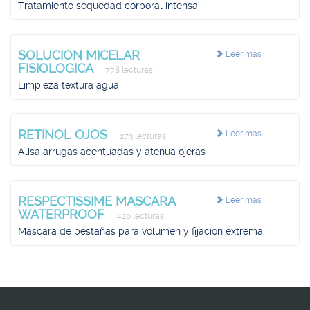
Tratamiento sequedad corporal intensa
SOLUCION MICELAR
Leer más
FISIOLOGICA
778 lecturas
Limpieza textura agua
RETINOL OJOS
Leer más
273 lecturas
Alisa arrugas acentuadas y atenua ojeras
RESPECTISSIME MASCARA
Leer más
WATERPROOF
420 lecturas
Máscara de pestañas para volumen y fijación extrema