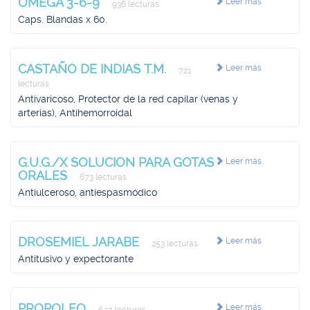
OMEGA 3-6-9
Leer más
936 lecturas
Caps. Blandas x 60.
CASTAÑO DE INDIAS T.M.
Leer más
721
lecturas
Antivaricoso, Protector de la red capilar (venas y
arterias), Antihemorroidal
G.U.G./X SOLUCION PARA GOTAS
Leer más
ORALES
673 lecturas
Antiulceroso, antiespasmódico
DROSEMIEL JARABE
Leer más
253 lecturas
Antitusivo y expectorante
PROPOLEO
Leer más