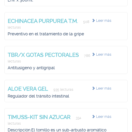
Env. x 300ml.
ECHINACEA PURPUREA T.M.
Leer más
508
lecturas
Preventivo en el tratamiento de la gripe
TBR/X GOTAS PECTORALES
Leer más
786
lecturas
Antitusígeno y antigripal
ALOE VERA GEL
Leer más
935 lecturas
Regulador del tránsito intestinal
TIMUSS-KIT SIN AZUCAR
Leer más
334
lecturas
Descripción.El tomillo es un sub-arbusto aromático