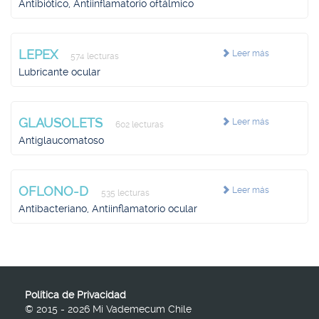
Antibiótico, Antiinflamatorio oftálmico
LEPEX
Leer más
574 lecturas
Lubricante ocular
GLAUSOLETS
Leer más
602 lecturas
Antiglaucomatoso
OFLONO-D
Leer más
535 lecturas
Antibacteriano, Antiinflamatorio ocular
Política de Privacidad
© 2015 - 2026 Mi Vademecum Chile