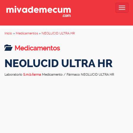
Togg
navig
Inicio
»
Medicamentos
»
NEOLUCID ULTRA HR
Medicamentos
NEOLUCID ULTRA HR
Laboratorio
S.m.b.farma
Medicamento / Fármaco NEOLUCID ULTRA HR