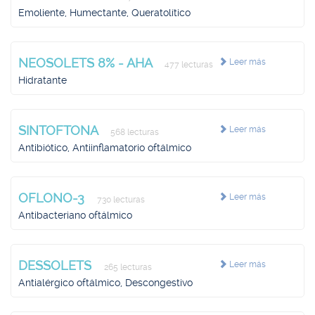
Emoliente, Humectante, Queratolítico
NEOSOLETS 8% - AHA
Leer más
477 lecturas
Hidratante
SINTOFTONA
Leer más
568 lecturas
Antibiótico, Antiinflamatorio oftálmico
OFLONO-3
Leer más
730 lecturas
Antibacteriano oftálmico
DESSOLETS
Leer más
265 lecturas
Antialérgico oftálmico, Descongestivo