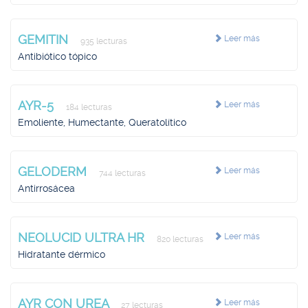
GEMITIN
Leer más
935 lecturas
Antibiótico tópico
AYR-5
Leer más
184 lecturas
Emoliente, Humectante, Queratolítico
GELODERM
Leer más
744 lecturas
Antirrosácea
NEOLUCID ULTRA HR
Leer más
820 lecturas
Hidratante dérmico
AYR CON UREA
Leer más
27 lecturas