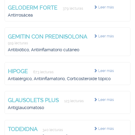
GELODERM FORTE
Leer más
379 lecturas
Antirrosácea
GEMITIN CON PREDNISOLONA
Leer más
919 lecturas
Antibiótico, Antiinflamatorio cutáneo
HIPOGE
Leer más
673 lecturas
Antialérgico, Antiinflamatorio, Corticosteroide tópico
GLAUSOLETS PLUS
Leer más
123 lecturas
Antiglaucomatoso
TODEXONA
Leer más
340 lecturas