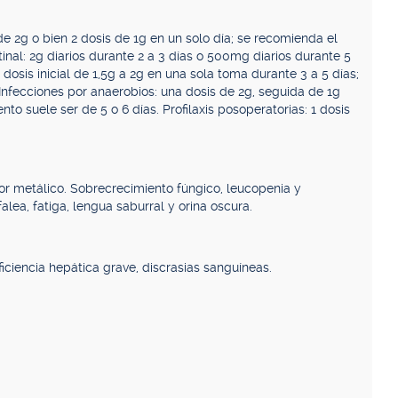
de 2g o bien 2 dosis de 1g en un solo día; se recomienda el
inal: 2g diarios durante 2 a 3 días o 500mg diarios durante 5
dosis inicial de 1,5g a 2g en una sola toma durante 3 a 5 días;
nfecciones por anaerobios: una dosis de 2g, seguida de 1g
nto suele ser de 5 o 6 días. Profilaxis posoperatorias: 1 dosis
bor metálico. Sobrecrecimiento fúngico, leucopenia y
lea, fatiga, lengua saburral y orina oscura.
iciencia hepática grave, discrasias sanguíneas.