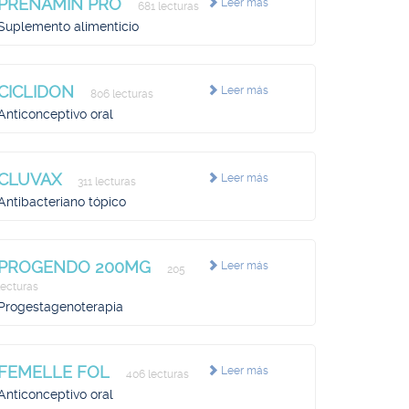
PRENAMIN PRO
Leer más
681 lecturas
Suplemento alimenticio
CICLIDON
Leer más
806 lecturas
Anticonceptivo oral
CLUVAX
Leer más
311 lecturas
Antibacteriano tópico
PROGENDO 200MG
Leer más
205
lecturas
Progestagenoterapia
FEMELLE FOL
Leer más
406 lecturas
Anticonceptivo oral