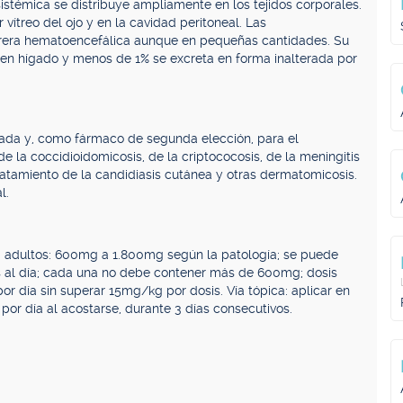
sistémica se distribuye ampliamente en los tejidos corporales.
 vítreo del ojo y en la cavidad peritoneal. Las
barrera hematoencefálica aunque en pequeñas cantidades. Su
 en hígado y menos de 1% se excreta en forma inalterada por
inada y, como fármaco de segunda elección, para el
e la coccidioidomicosis, de la criptococosis, de la meningitis
tratamiento de la candidiasis cutánea y otras dermatomicosis.
l.
ara adultos: 600mg a 1.800mg según la patología; se puede
ias al día; cada una no debe contener más de 600mg; dosis
 día sin superar 15mg/kg por dosis. Vía tópica: aplicar en
o por día al acostarse, durante 3 días consecutivos.