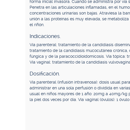
forma inicial invasora. Cuando se administra por vía 
Penetra en las articulaciones inflamadas, en el humor
concentraciones urinarias son bajas. Atraviesa la 
unión a las proteínas es muy elevada, se metaboliza
el riñón.
Indicaciones.
Vía parenteral: tratamiento de la candidiasis disem
tratamiento de la candidiasis mucocutánea crónica, d
fúngica y de la paracoccidioidomicosis. Vía tópica: 
Vía vaginal: tratamiento de la candidiasis vulvovagina
Dosificación.
Vía parenteral (infusión intravenosa): dosis usual p
administrar en una sola perfusión o dividida en var
usual en niños mayores de 1 año: 20mg a 40mg/kg por
la piel dos veces por día. Vía vaginal (óvulos): 1 óvul