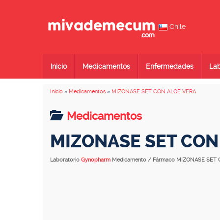
Chile
Inicio
Medicamentos
Enfermedades
Lab
Inicio
»
Medicamentos
»
MIZONASE SET CON ALOE VERA
Medicamentos
MIZONASE SET CON
Laboratorio
Gynopharm
Medicamento / Fármaco MIZONASE SET