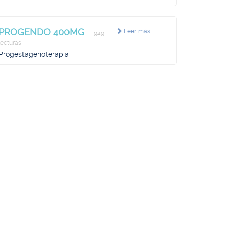
PROGENDO 400MG
Leer más
949
lecturas
Progestagenoterapia