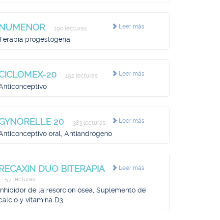
NUMENOR
Leer más
190 lecturas
Terapia progestógena
CICLOMEX-20
Leer más
192 lecturas
Anticonceptivo
GYNORELLE 20
Leer más
383 lecturas
Anticonceptivo oral, Antiandrógeno
RECAXIN DUO BITERAPIA
Leer más
57 lecturas
Inhibidor de la resorción ósea, Suplemento de
calcio y vitamina D3