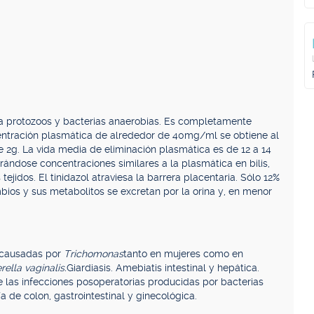
te a protozoos y bacterias anaerobias. Es completamente
centración plasmática de alrededor de 40mg/ml se obtiene al
 2g. La vida media de eliminación plasmática es de 12 a 14
rándose concentraciones similares a la plasmática en bilis,
tejidos. El tinidazol atraviesa la barrera placentaria. Sólo 12%
bios y sus metabolitos se excretan por la orina y, en menor
o causadas por
Trichomonas
tanto en mujeres como en
ella vaginalis.
Giardiasis. Amebiatis intestinal y hepática.
de las infecciones posoperatorias producidas por bacterias
a de colon, gastrointestinal y ginecológica.