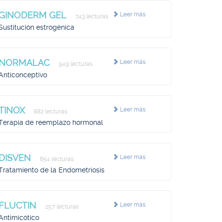
GINODERM GEL
Leer más
743 lecturas
Sustitución estrogénica
NORMALAC
Leer más
949 lecturas
Anticonceptivo
TINOX
Leer más
882 lecturas
Terapia de reemplazo hormonal
DISVEN
Leer más
854 lecturas
Tratamiento de la Endometriosis
FLUCTIN
Leer más
257 lecturas
Antimicótico