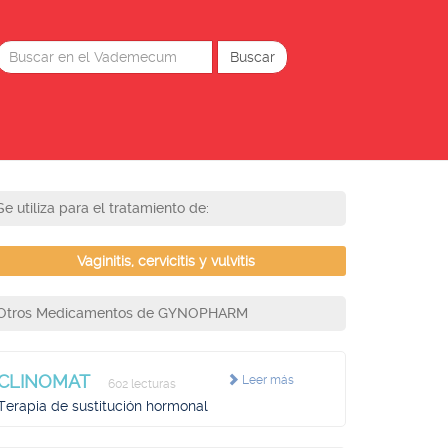
Se utiliza para el tratamiento de:
Vaginitis, cervicitis y vulvitis
Otros Medicamentos de GYNOPHARM
CLINOMAT
Leer más
602 lecturas
Terapia de sustitución hormonal