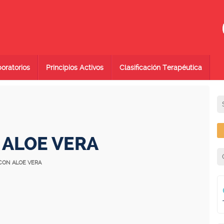
oratorios
Principios Activos
Clasificación Terapéutica
 ALOE VERA
 CON ALOE VERA