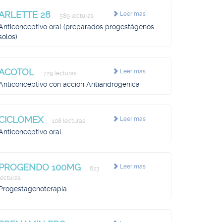
ARLETTE 28
Leer más
589 lecturas
Anticonceptivo oral (preparados progestágenos
solos)
ACOTOL
Leer más
729 lecturas
Anticonceptivo con acción Antiandrogénica
CICLOMEX
Leer más
108 lecturas
Anticonceptivo oral
PROGENDO 100MG
Leer más
623
lecturas
Progestagenoterapia