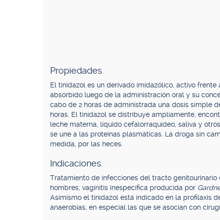
Propiedades.
El tinidazol es un derivado imidazólico, activo fren
absorbido luego de la administración oral y su con
cabo de 2 horas de administrada una dosis simple de
horas. El tinidazol se distribuye ampliamente, encont
leche materna, líquido cefalorraquídeo, saliva y otros 
se une a las proteínas plasmáticas. La droga sin cam
medida, por las heces.
Indicaciones.
Tratamiento de infecciones del tracto genitourinari
hombres; vaginitis inespecífica producida por
Gardner
Asimismo el tinidazol está indicado en la profilaxis 
anaerobias, en especial las que se asocian con cirugí