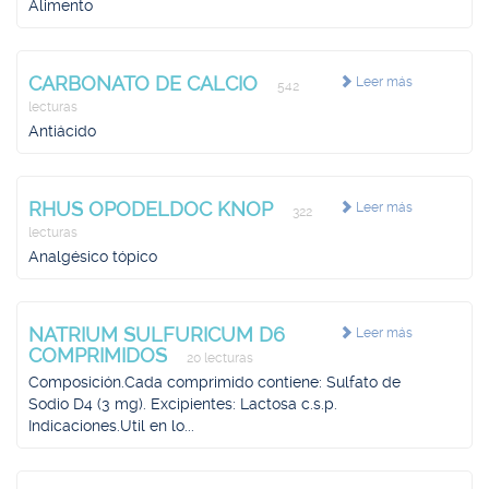
Alimento
CARBONATO DE CALCIO
Leer más
542
lecturas
Antiácido
RHUS OPODELDOC KNOP
Leer más
322
lecturas
Analgésico tópico
NATRIUM SULFURICUM D6
Leer más
COMPRIMIDOS
20 lecturas
Composición.Cada comprimido contiene: Sulfato de
Sodio D4 (3 mg). Excipientes: Lactosa c.s.p.
Indicaciones.Util en lo...