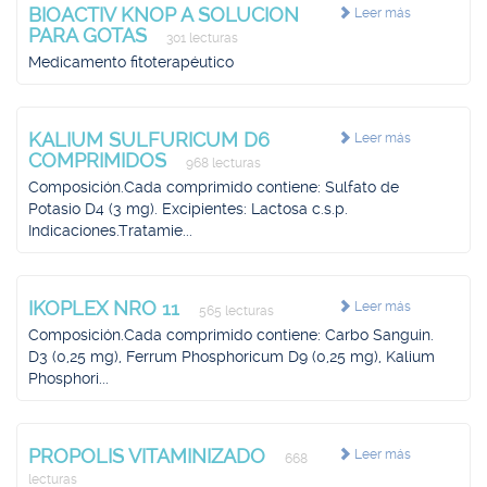
BIOACTIV KNOP A SOLUCION
Leer más
PARA GOTAS
301 lecturas
Medicamento fitoterapéutico
KALIUM SULFURICUM D6
Leer más
COMPRIMIDOS
968 lecturas
Composición.Cada comprimido contiene: Sulfato de
Potasio D4 (3 mg). Excipientes: Lactosa c.s.p.
Indicaciones.Tratamie...
IKOPLEX NRO 11
Leer más
565 lecturas
Composición.Cada comprimido contiene: Carbo Sanguin.
D3 (0,25 mg), Ferrum Phosphoricum D9 (0,25 mg), Kalium
Phosphori...
PROPOLIS VITAMINIZADO
Leer más
668
lecturas