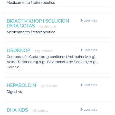
Medicamento fitoterapéutico
BIOACTIV KNOP I SOLUCION
Leer más
PARA GOTAS
493 lecturas
Medicamento fitoterapéutico
UROKNOP
Leer más
575 lecturas
Composición.Cada 100 g contiene: Urotropina (2,0 g),
Acido Tartárico (19,0 g), Bicarbonato de Sodio (17,0 g),
Colchic...
HEPABOLDIN
Leer más
138 lecturas
Digestivo
DHA KIDS
Leer más
98 lecturas