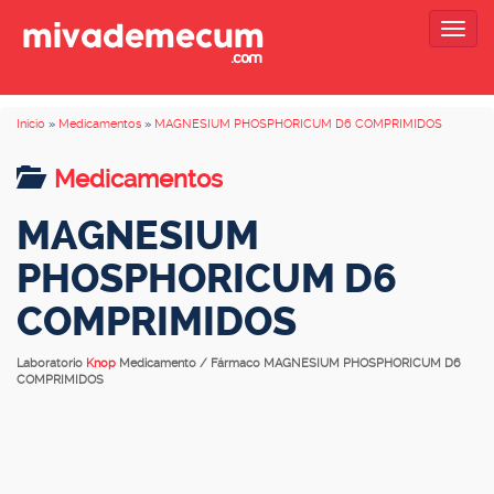
Togg
navig
Inicio
»
Medicamentos
»
MAGNESIUM PHOSPHORICUM D6 COMPRIMIDOS
Medicamentos
MAGNESIUM
PHOSPHORICUM D6
COMPRIMIDOS
Laboratorio
Knop
Medicamento / Fármaco MAGNESIUM PHOSPHORICUM D6
COMPRIMIDOS