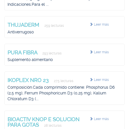
Indicaciones.Para el ...
THUJADERM
Leer más
259 lecturas
Antiverrugoso
PURA FIBRA
Leer más
293 lecturas
Suplemento alimentario
IKOPLEX NRO 23
Leer más
275 lecturas
Composición.Cada comprimido contiene: Phosphorus D6
(2,5 mg), Ferrum Phosphoricum D3 (0,25 mg), Kalium
Chloratum D3 (...
BIOACTIV KNOP E SOLUCION
Leer más
PARA GOTAS
28 lecturas