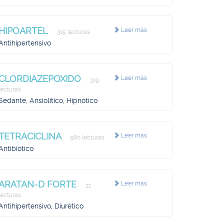
HIPOARTEL
Leer más
315 lecturas
Antihipertensivo
CLORDIAZEPOXIDO
Leer más
319
lecturas
Sedante, Ansiolítico, Hipnótico
TETRACICLINA
Leer más
960 lecturas
Antibiótico
ARATAN-D FORTE
Leer más
21
lecturas
Antihipertensivo, Diurético