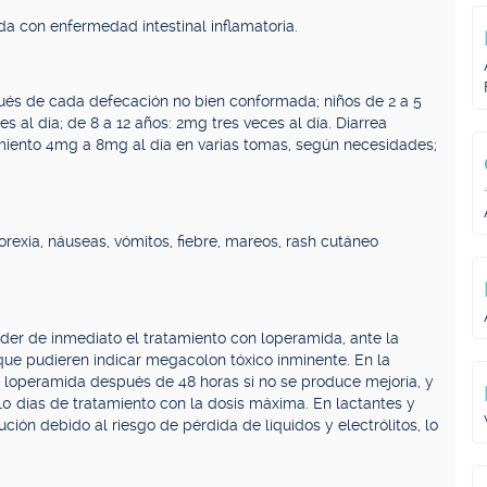
da con enfermedad intestinal inflamatoria.
ués de cada defecación no bien conformada; niños de 2 a 5
s al día; de 8 a 12 años: 2mg tres veces al día. Diarrea
nimiento 4mg a 8mg al día en varias tomas, según necesidades;
rexia, náuseas, vómitos, fiebre, mareos, rash cutáneo
nder de inmediato el tratamiento con loperamida, ante la
que pudieren indicar megacolon tóxico inminente. En la
 loperamida después de 48 horas si no se produce mejoría, y
10 días de tratamiento con la dosis máxima. En lactantes y
ón debido al riesgo de pérdida de líquidos y electrólitos, lo