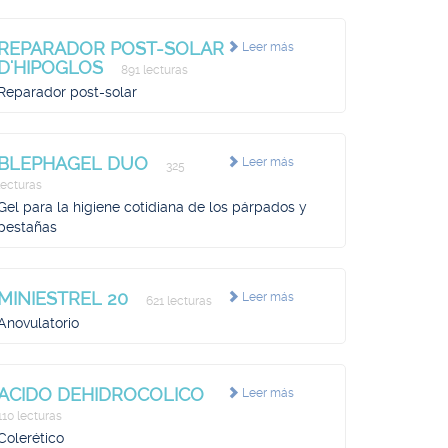
REPARADOR POST-SOLAR
Leer más
D'HIPOGLOS
891 lecturas
Reparador post-solar
BLEPHAGEL DUO
Leer más
325
lecturas
Gel para la higiene cotidiana de los párpados y
pestañas
MINIESTREL 20
Leer más
621 lecturas
Anovulatorio
ACIDO DEHIDROCOLICO
Leer más
110 lecturas
Colerético