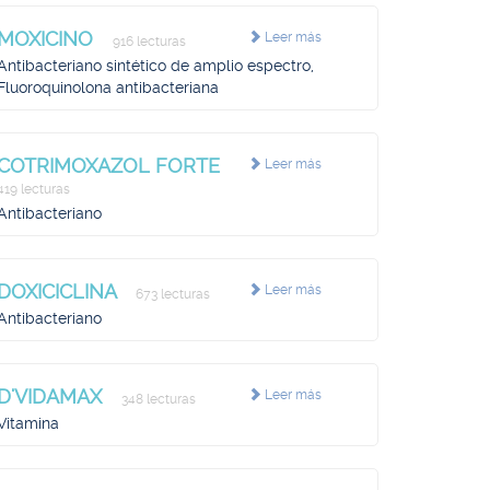
MOXICINO
Leer más
916 lecturas
Antibacteriano sintético de amplio espectro,
Fluoroquinolona antibacteriana
COTRIMOXAZOL FORTE
Leer más
419 lecturas
Antibacteriano
DOXICICLINA
Leer más
673 lecturas
Antibacteriano
D'VIDAMAX
Leer más
348 lecturas
Vitamina