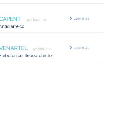
CAPENT
Leer más
307 lecturas
Antidiarreico
VENARTEL
Leer más
92 lecturas
Flebotónico, fleboprotector