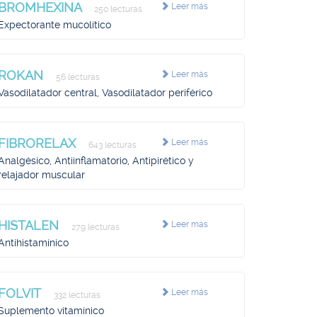
BROMHEXINA
Leer más
250 lecturas
Expectorante mucolítico
ROKAN
Leer más
56 lecturas
Vasodilatador central, Vasodilatador periférico
FIBRORELAX
Leer más
643 lecturas
Analgésico, Antiinflamatorio, Antipirético y
relajador muscular
HISTALEN
Leer más
279 lecturas
Antihistamínico
FOLVIT
Leer más
332 lecturas
Suplemento vitamínico