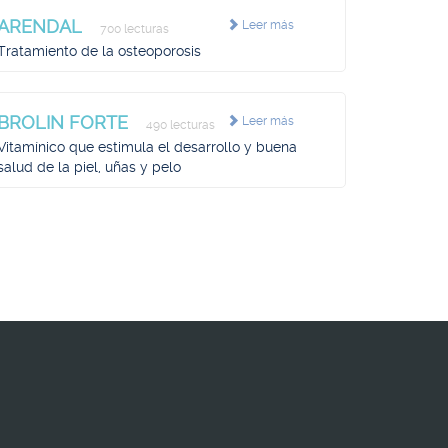
ARENDAL
Leer más
700 lecturas
Tratamiento de la osteoporosis
BROLIN FORTE
Leer más
490 lecturas
Vitamínico que estimula el desarrollo y buena
salud de la piel, uñas y pelo