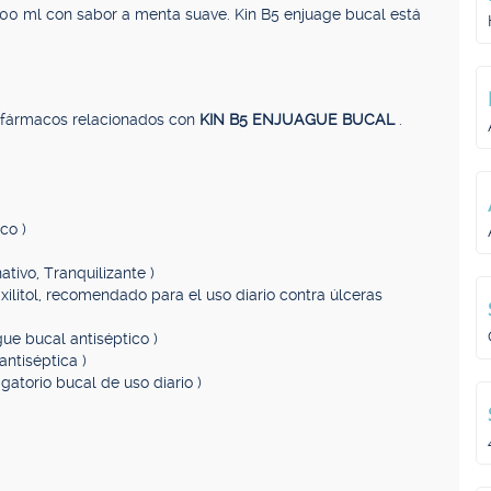
500 ml con sabor a menta suave. Kin B5 enjuage bucal está
, fármacos relacionados con
KIN B5 ENJUAGUE BUCAL
.
co )
tivo, Tranquilizante )
 xilitol, recomendado para el uso diario contra úlceras
gue bucal antiséptico )
antiséptica )
agatorio bucal de uso diario )