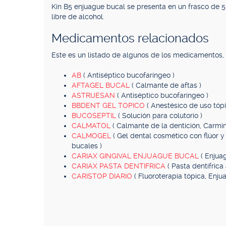
Kin B5 enjuague bucal se presenta en un frasco de 
libre de alcohol.
Medicamentos relacionados
Este es un listado de algunos de los medicamentos
AB
( Antiséptico bucofaríngeo )
AFTAGEL BUCAL
( Calmante de aftas )
ASTRIJESAN
( Antiséptico bucofaríngeo )
BBDENT GEL TOPICO
( Anestésico de uso tópi
BUCOSEPTIL
( Solución para colutorio )
CALMATOL
( Calmante de la dentición, Carmina
CALMOGEL
( Gel dental cosmético con flúor y
bucales )
CARIAX GINGIVAL ENJUAGUE BUCAL
( Enjua
CARIAX PASTA DENTIFRICA
( Pasta dentífrica 
CARISTOP DIARIO
( Fluoroterapia tópica, Enju