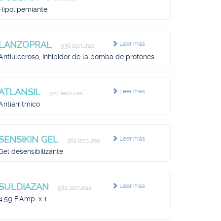
Hipolipemiante
LANZOPRAL
Leer más
936 lecturas
Antiulceroso, Inhibidor de la bomba de protones
ATLANSIL
Leer más
527 lecturas
Antiarrítmico
SENSIKIN GEL
Leer más
262 lecturas
Gel desensibilizante
SULDIAZAN
Leer más
582 lecturas
4.5g F.Amp. x 1.