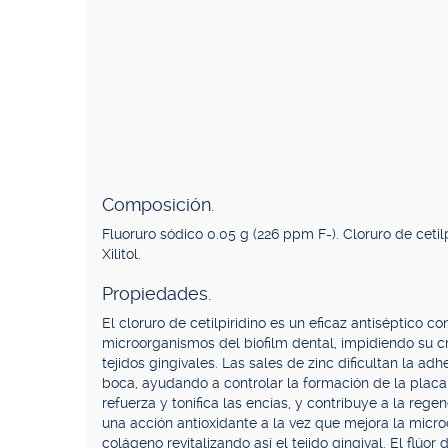
Composición.
Fluoruro sódico 0.05 g (226 ppm F-). Cloruro de cetil
Xilitol.
Propiedades.
El cloruro de cetilpiridino es un eficaz antiséptico 
microorganismos del biofilm dental, impidiendo su c
tejidos gingivales. Las sales de zinc dificultan la a
boca, ayudando a controlar la formación de la placa
refuerza y tonifica las encías, y contribuye a la reg
una acción antioxidante a la vez que mejora la micro
colágeno revitalizando así el tejido gingival. El flúo