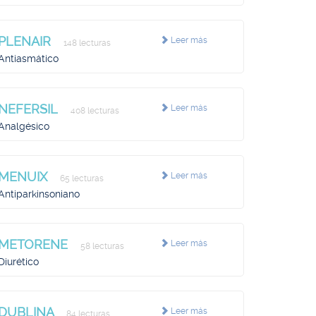
PLENAIR
Leer más
148 lecturas
Antiasmático
NEFERSIL
Leer más
408 lecturas
Analgésico
MENUIX
Leer más
65 lecturas
Antiparkinsoniano
METORENE
Leer más
58 lecturas
Diurético
DUBLINA
Leer más
84 lecturas