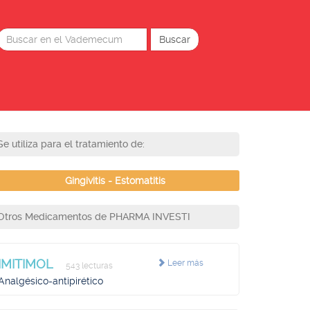
Se utiliza para el tratamiento de:
Gingivitis - Estomatitis
Otros Medicamentos de PHARMA INVESTI
IMITIMOL
Leer más
543 lecturas
Analgésico-antipirético