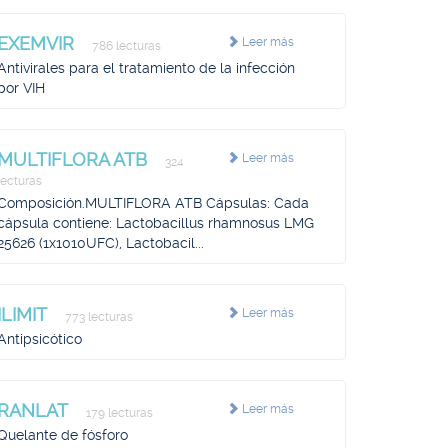
EXEMVIR
Leer más
786 lecturas
Antivirales para el tratamiento de la infección
por VIH
MULTIFLORA ATB
Leer más
324
lecturas
Composición.MULTIFLORA ATB Cápsulas: Cada
cápsula contiene: Lactobacillus rhamnosus LMG
25626 (1x1010UFC), Lactobacil...
ILIMIT
Leer más
773 lecturas
Antipsicótico
RANLAT
Leer más
179 lecturas
Quelante de fósforo