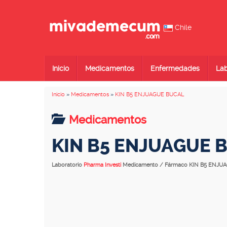
Chile
Inicio
Medicamentos
Enfermedades
Lab
Inicio
»
Medicamentos
»
KIN B5 ENJUAGUE BUCAL
Medicamentos
KIN B5 ENJUAGUE 
Laboratorio
Pharma Investi
Medicamento / Fármaco KIN B5 ENJU