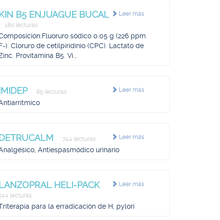
KIN B5 ENJUAGUE BUCAL
Leer más
180 lecturas
Composición.Fluoruro sódico 0.05 g (226 ppm
F-). Cloruro de cetilpiridinio (CPC). Lactato de
Zinc. Provitamina B5. Vi...
IMIDEP
Leer más
85 lecturas
Antiarritmico
DETRUCALM
Leer más
744 lecturas
Analgésico, Antiespasmódico urinario
LANZOPRAL HELI-PACK
Leer más
244 lecturas
Triterapia para la erradicación de H, pylori