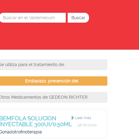
Se utiliza para el tratamiento de:
Embarazo, prevención del
Otros Medicamentos de GEDEON RICHTER
BEMFOLA SOLUCION
Leer más
INYECTABLE 300UI/0.50ML
98 lecturas
Gonadotrofinoterapia