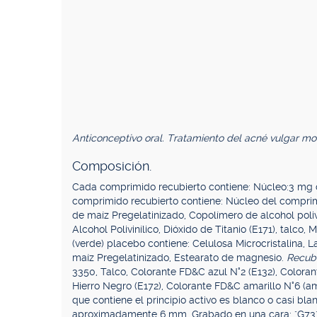
Anticonceptivo oral. Tratamiento del acné vulgar mod
Composición.
Cada comprimido recubierto contiene: Núcleo:3 mg de
comprimido recubierto contiene: Núcleo del comprim
de maíz Pregelatinizado, Copolímero de alcohol poli
Alcohol Polivinílico, Dióxido de Titanio (E171), talc
(verde) placebo contiene: Celulosa Microcristalina, L
maíz Pregelatinizado, Estearato de magnesio.
Recubr
3350, Talco, Colorante FD&C azul N°2 (E132), Coloran
Hierro Negro (E172), Colorante FD&C amarillo N°6 (am
que contiene el principio activo es blanco o casi bl
aproximadamente 6 mm. Grabado en una cara: "G73", 