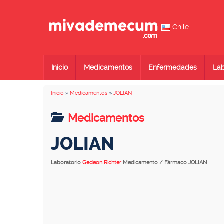
Chile
Inicio
Medicamentos
Enfermedades
Lab
Inicio
»
Medicamentos
»
JOLIAN
Medicamentos
JOLIAN
Laboratorio
Gedeon Richter
Medicamento / Fármaco JOLIAN