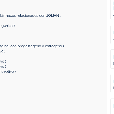
, fármacos relacionados con
JOLIAN
.
ogénica )
 vaginal con progestágeno y estrógeno )
vo )
vo )
vo )
nceptivo )