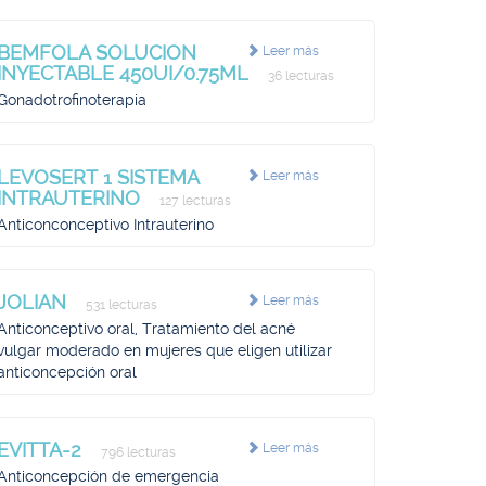
BEMFOLA SOLUCION
Leer más
INYECTABLE 450UI/0.75ML
36 lecturas
Gonadotrofinoterapia
LEVOSERT 1 SISTEMA
Leer más
INTRAUTERINO
127 lecturas
Anticonconceptivo Intrauterino
JOLIAN
Leer más
531 lecturas
Anticonceptivo oral, Tratamiento del acné
vulgar moderado en mujeres que eligen utilizar
anticoncepción oral
EVITTA-2
Leer más
796 lecturas
Anticoncepción de emergencia