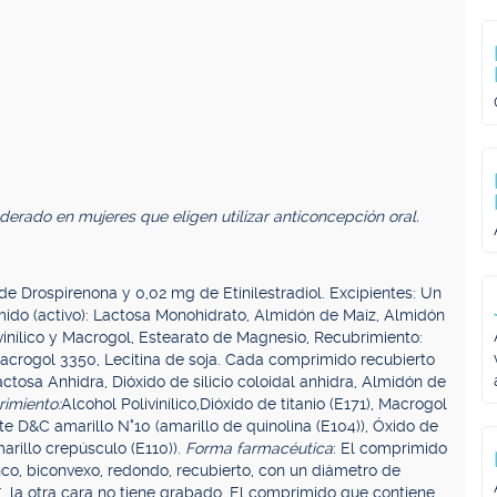
erado en mujeres que eligen utilizar anticoncepción oral.
 Drospirenona y 0,02 mg de Etinilestradiol. Excipientes: Un
ido (activo): Lactosa Monohidrato, Almidón de Maíz, Almidón
vinílico y Macrogol, Estearato de Magnesio, Recubrimiento:
o, Macrogol 3350, Lecitina de soja. Cada comprimido recubierto
actosa Anhidra, Dióxido de silicio coloidal anhidra, Almidón de
imiento:
Alcohol Polivinílico,Dióxido de titanio (E171), Macrogol
te D&C amarillo N°10 (amarillo de quinolina (E104)), Óxido de
arillo crepúsculo (E110)).
Forma farmacéutica
: El comprimido
anco, biconvexo, redondo, recubierto, con un diámetro de
la otra cara no tiene grabado. El comprimido que contiene