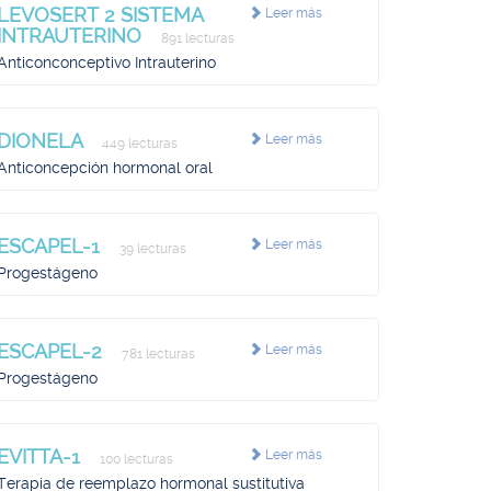
LEVOSERT 2 SISTEMA
Leer más
INTRAUTERINO
891 lecturas
Anticonconceptivo Intrauterino
DIONELA
Leer más
449 lecturas
Anticoncepción hormonal oral
ESCAPEL-1
Leer más
39 lecturas
Progestágeno
ESCAPEL-2
Leer más
781 lecturas
Progestágeno
EVITTA-1
Leer más
100 lecturas
Terapia de reemplazo hormonal sustitutiva