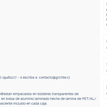
2) 29462177 - ó escriba a:
contacto@grchile.cl
n®están empacados en blísteres transparentes de
 en bolsa de aluminio laminado hecha de lámina de PET/AL/
aciente incluido en cada caja.