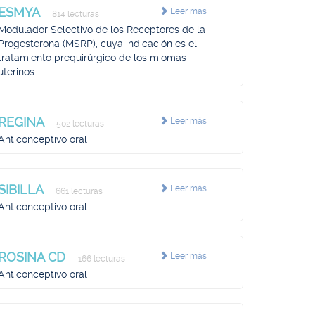
ESMYA
Leer más
814 lecturas
Modulador Selectivo de los Receptores de la
Progesterona (MSRP), cuya indicación es el
tratamiento prequirúrgico de los miomas
uterinos
REGINA
Leer más
502 lecturas
Anticonceptivo oral
SIBILLA
Leer más
661 lecturas
Anticonceptivo oral
ROSINA CD
Leer más
166 lecturas
Anticonceptivo oral