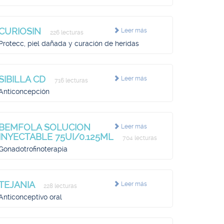
CURIOSIN
Leer más
226 lecturas
Protecc, piel dañada y curación de heridas
SIBILLA CD
Leer más
716 lecturas
Anticoncepción
BEMFOLA SOLUCION
Leer más
INYECTABLE 75UI/0.125ML
704 lecturas
Gonadotrofinoterapia
TEJANIA
Leer más
228 lecturas
Anticonceptivo oral