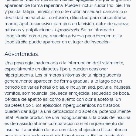
aparecen de forma repentina. Pueden incluir sudor frío, piel fría
y pálida, fatiga, nerviosismo o temblor, ansiedad, cansancio o
debilidad no habitual, confusión, dificultad para concentrarse,
mareo, apetito excesivo, cambios en la visión, dolor de cabeza,
náuseas y palpitaciones.
Lipodistrofia:
Se ha informado
lipodistrofia como una reacción adversa poco frecuente. La
lipodistrofia puede aparecer en el lugar de inyección.
Advertencias.
Una posología inadecuada o la interrupción del tratamiento,
especialmente en diabetes tipo 1, pueden ocasionar
hiperglucemia. Los primeros síntomas de la hiperglucemia
generalmente aparecen de forma gradual, a lo largo de un
período de varias horas o días, e incluyen sed, poliuria, náuseas,
vómitos, somnolencia, piel seca enrojecida, sequedad de boca,
pérdida de apetito así como aliento con olor a acetona. En
diabetes tipo 1, los episodios hiperglucémicos no tratados
pueden dar lugar a una cetoacidosis diabética, potencialmente
letal. Puede producirse una hipoglucemia si la dosis de insulina
es demasiado alta en comparación con el requerimiento de
insulina. La omisión de una comida y el ejercicio físico intenso
no previsto pueden producir hipoglucemia. En los pacientes