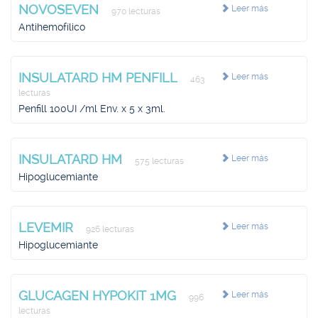
NOVOSEVEN
Leer más
970 lecturas
Antihemofílico
INSULATARD HM PENFILL
Leer más
463
lecturas
Penfill 100UI /ml Env. x 5 x 3ml.
INSULATARD HM
Leer más
575 lecturas
Hipoglucemiante
LEVEMIR
Leer más
926 lecturas
Hipoglucemiante
GLUCAGEN HYPOKIT 1MG
Leer más
996
lecturas