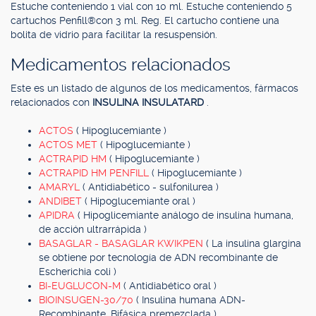
Estuche conteniendo 1 vial con 10 ml. Estuche conteniendo 5
cartuchos Penfill®con 3 ml. Reg. El cartucho contiene una
bolita de vidrio para facilitar la resuspensión.
Medicamentos relacionados
Este es un listado de algunos de los medicamentos, fármacos
relacionados con
INSULINA INSULATARD
.
ACTOS
( Hipoglucemiante )
ACTOS MET
( Hipoglucemiante )
ACTRAPID HM
( Hipoglucemiante )
ACTRAPID HM PENFILL
( Hipoglucemiante )
AMARYL
( Antidiabético - sulfonilurea )
ANDIBET
( Hipoglucemiante oral )
APIDRA
( Hipoglicemiante análogo de insulina humana,
de acción ultrarrápida )
BASAGLAR - BASAGLAR KWIKPEN
( La insulina glargina
se obtiene por tecnología de ADN recombinante de
Escherichia coli )
BI-EUGLUCON-M
( Antidiabético oral )
BIOINSUGEN-30/70
( Insulina humana ADN-
Recombinante, Bifásica premezclada )