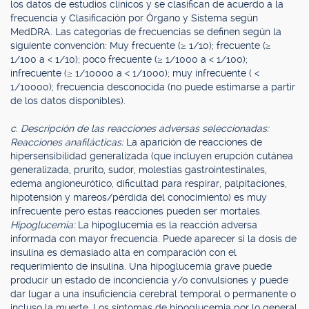
los datos de estudios clínicos y se clasifican de acuerdo a la
frecuencia y Clasificación por Órgano y Sistema según
MedDRA. Las categorías de frecuencias se definen según la
siguiente convención: Muy frecuente (≥ 1/10); frecuente (≥
1/100 a < 1/10); poco frecuente (≥ 1/1000 a < 1/100);
infrecuente (≥ 1/10000 a < 1/1000); muy infrecuente ( <
1/10000); frecuencia desconocida (no puede estimarse a partir
de los datos disponibles).
c. Descripción de las reacciones adversas seleccionadas:
Reacciones anafilácticas:
La aparición de reacciones de
hipersensibilidad generalizada (que incluyen erupción cutánea
generalizada, prurito, sudor, molestias gastrointestinales,
edema angioneurótico, dificultad para respirar, palpitaciones,
hipotensión y mareos/pérdida del conocimiento) es muy
infrecuente pero estas reacciones pueden ser mortales.
Hipoglucemia:
La hipoglucemia es la reacción adversa
informada con mayor frecuencia. Puede aparecer si la dosis de
insulina es demasiado alta en comparación con el
requerimiento de insulina. Una hipoglucemia grave puede
producir un estado de inconciencia y/o convulsiones y puede
dar lugar a una insuficiencia cerebral temporal o permanente o
incluso la muerte. Los síntomas de hipoglucemia por lo general