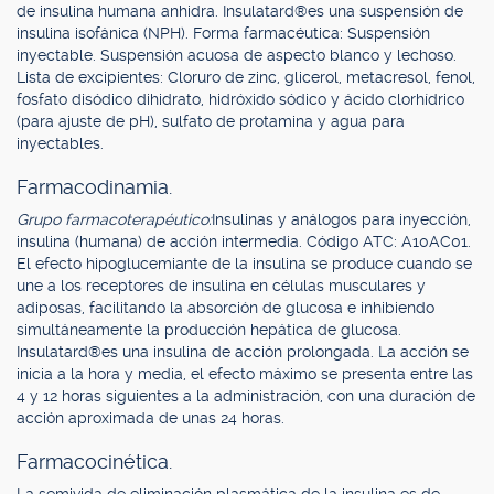
de insulina humana anhidra. Insulatard®es una suspensión de
insulina isofánica (NPH). Forma farmacéutica: Suspensión
inyectable. Suspensión acuosa de aspecto blanco y lechoso.
Lista de excipientes: Cloruro de zinc, glicerol, metacresol, fenol,
fosfato disódico dihidrato, hidróxido sódico y ácido clorhídrico
(para ajuste de pH), sulfato de protamina y agua para
inyectables.
Farmacodinamia.
Grupo farmacoterapéutico:
Insulinas y análogos para inyección,
insulina (humana) de acción intermedia. Código ATC: A10AC01.
El efecto hipoglucemiante de la insulina se produce cuando se
une a los receptores de insulina en células musculares y
adiposas, facilitando la absorción de glucosa e inhibiendo
simultáneamente la producción hepática de glucosa.
Insulatard®es una insulina de acción prolongada. La acción se
inicia a la hora y media, el efecto máximo se presenta entre las
4 y 12 horas siguientes a la administración, con una duración de
acción aproximada de unas 24 horas.
Farmacocinética.