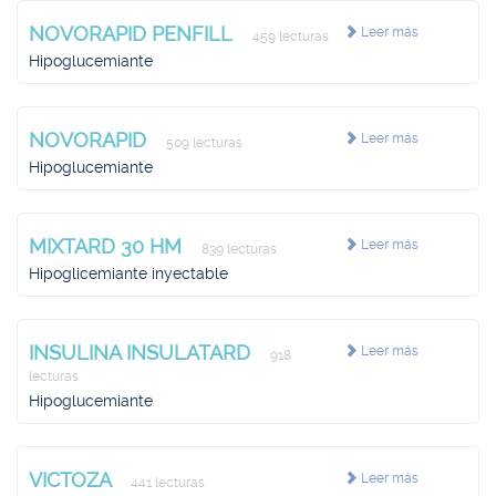
NOVORAPID PENFILL
Leer más
459 lecturas
Hipoglucemiante
NOVORAPID
Leer más
509 lecturas
Hipoglucemiante
MIXTARD 30 HM
Leer más
839 lecturas
Hipoglicemiante inyectable
INSULINA INSULATARD
Leer más
918
lecturas
Hipoglucemiante
VICTOZA
Leer más
441 lecturas