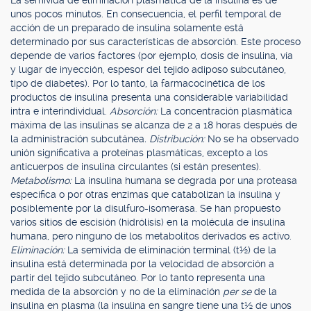
La semivida de eliminación plasmática de la insulina es de
unos pocos minutos. En consecuencia, el perfil temporal de
acción de un preparado de insulina solamente está
determinado por sus características de absorción. Este proceso
depende de varios factores (por ejemplo, dosis de insulina, vía
y lugar de inyección, espesor del tejido adiposo subcutáneo,
tipo de diabetes). Por lo tanto, la farmacocinética de los
productos de insulina presenta una considerable variabilidad
intra e interindividual.
Absorción:
La concentración plasmática
máxima de las insulinas se alcanza de 2 a 18 horas después de
la administración subcutánea
. Distribución:
No se ha observado
unión significativa a proteínas plasmáticas, excepto a los
anticuerpos de insulina circulantes (si están presentes).
Metabolismo:
La insulina humana se degrada por una proteasa
específica o por otras enzimas que catabolizan la insulina y
posiblemente por la disulfuro-isomerasa. Se han propuesto
varios sitios de escisión (hidrólisis) en la molécula de insulina
humana, pero ninguno de los metabolitos derivados es activo.
Eliminación:
La semivida de eliminación terminal (t½) de la
insulina está determinada por la velocidad de absorción a
partir del tejido subcutáneo. Por lo tanto representa una
medida de la absorción y no de la eliminación
per se
de la
insulina en plasma (la insulina en sangre tiene una t½ de unos