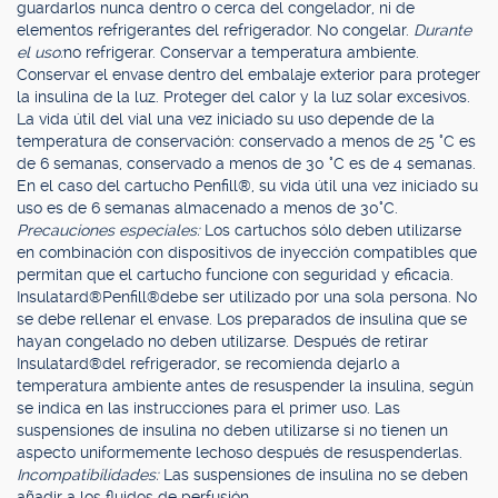
guardarlos nunca dentro o cerca del congelador, ni de
elementos refrigerantes del refrigerador. No congelar.
Durante
el uso:
no refrigerar. Conservar a temperatura ambiente.
Conservar el envase dentro del embalaje exterior para proteger
la insulina de la luz. Proteger del calor y la luz solar excesivos.
La vida útil del vial una vez iniciado su uso depende de la
temperatura de conservación: conservado a menos de 25 °C es
de 6 semanas, conservado a menos de 30 °C es de 4 semanas.
En el caso del cartucho Penfill®, su vida útil una vez iniciado su
uso es de 6 semanas almacenado a menos de 30°C.
Precauciones especiales:
Los cartuchos sólo deben utilizarse
en combinación con dispositivos de inyección compatibles que
permitan que el cartucho funcione con seguridad y eficacia.
Insulatard®Penfill®debe ser utilizado por una sola persona. No
se debe rellenar el envase. Los preparados de insulina que se
hayan congelado no deben utilizarse. Después de retirar
Insulatard®del refrigerador, se recomienda dejarlo a
temperatura ambiente antes de resuspender la insulina, según
se indica en las instrucciones para el primer uso. Las
suspensiones de insulina no deben utilizarse si no tienen un
aspecto uniformemente lechoso después de resuspenderlas.
Incompatibilidades:
Las suspensiones de insulina no se deben
añadir a los fluidos de perfusión.