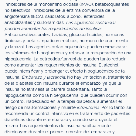
inhibidores de la monoamino oxidasa (IMAO), betabloqueantes
no selectivos, inhibidores de la enzima conversora de la
angiotensina (IECA), salicilatos, alcohol, esteroides
anabolizantes y sulfonamidas.
Las siguientes sustancias
pueden aumentar los requerimientos de insulina:
Anticonceptivos orales, tiazidas, glucocorticoides, hormonas
tiroideas y beta-simpaticomiméticos, hormona de crecimiento
y danazol. Los agentes betabloqueantes pueden enmascarar
los síntomas de hipoglucemia y retrasar la recuperación de una
hipoglucemia. La octreotida/lanreotida pueden tanto reducir
como aumentar los requerimientos de insulina. El alcohol
puede intensificar y prolongar el efecto hipoglucémico de la
insulina.
Embarazo y lactancia:
No hay limitación al tratamiento
de la diabetes con insulina durante el embarazo, ya que la
insulina no atraviesa la barrera placentaria. Tanto la
hipoglucemia como la hiperglucemia, que pueden ocurrir con
un control inadecuado en la terapia diabética, aumentan el
riesgo de malformaciones y muerte
intrauterina
. Por lo tanto, se
recomienda un control intensivo en el tratamiento de pacientes
diabéticas durante el embarazo y cuando se proyecta el
mismo. Los requerimientos de insulina habitualmente
disminuyen durante el primer trimestre del embarazo y