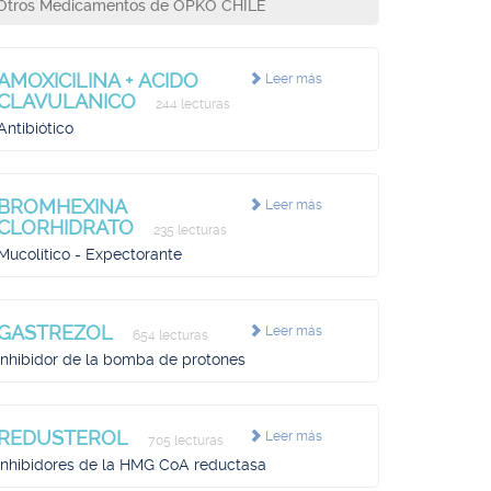
Otros Medicamentos de OPKO CHILE
AMOXICILINA + ACIDO
Leer más
CLAVULANICO
244 lecturas
Antibiótico
BROMHEXINA
Leer más
CLORHIDRATO
235 lecturas
Mucolítico - Expectorante
GASTREZOL
Leer más
654 lecturas
Inhibidor de la bomba de protones
REDUSTEROL
Leer más
705 lecturas
Inhibidores de la HMG CoA reductasa