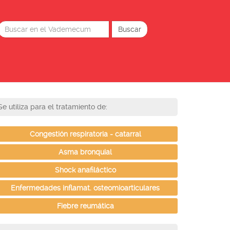
Se utiliza para el tratamiento de:
Congestión respiratoria - catarral
Asma bronquial
Shock anafiláctico
Enfermedades inflamat. osteomioarticulares
Fiebre reumática