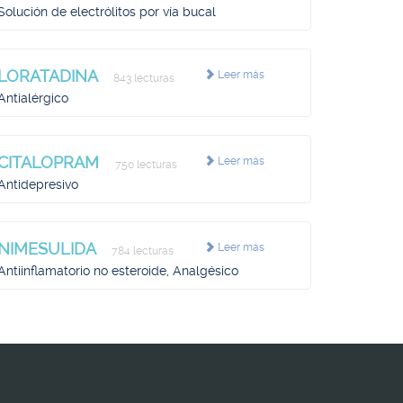
Solución de electrólitos por vía bucal
LORATADINA
Leer más
843 lecturas
Antialérgico
CITALOPRAM
Leer más
750 lecturas
Antidepresivo
NIMESULIDA
Leer más
784 lecturas
Antiinflamatorio no esteroide, Analgésico