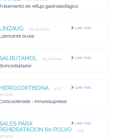
Tratamiento de reflujo gastroesofágico
LINZAUG
Leer más
291 lecturas
Lubricante ocular
SALBUTAMOL
Leer más
69 lecturas
Broncodilatador
HIDROCORTISONA
Leer más
978
lecturas
Corticosteroide - Inmunosupresor
SALES PARA
Leer más
REHIDRATACION 60 POLVO
509
lecturas