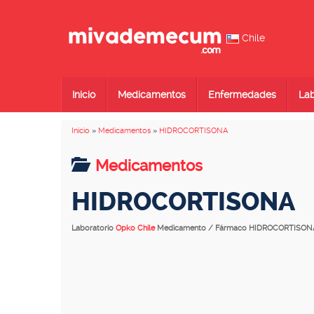
Chile
Inicio
Medicamentos
Enfermedades
Lab
Inicio
»
Medicamentos
»
HIDROCORTISONA
Medicamentos
HIDROCORTISONA
Laboratorio
Opko Chile
Medicamento / Fármaco HIDROCORTISON