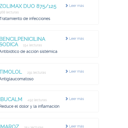
ZOLIMAX DUO 875/125
Leer más
968 lecturas
Tratamiento de infecciones
BENCILPENICILINA
Leer más
SODICA
154 lecturas
Antibiótico de acción sistémica
TIMOLOL
Leer más
291 lecturas
Antiglaucomatoso
IBUCALM
Leer más
492 lecturas
Reduce el dolor y la inflamación
IMAROZ
Leer más
254 lecturas