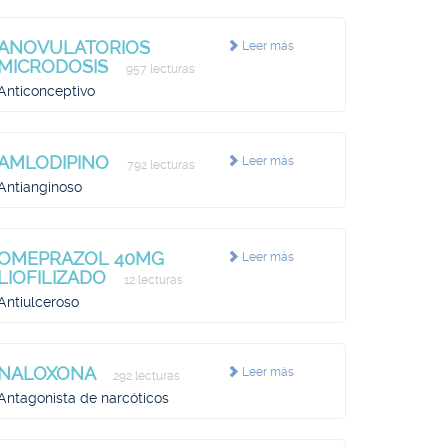
ANOVULATORIOS
Leer más
MICRODOSIS
957 lecturas
Anticonceptivo
AMLODIPINO
Leer más
792 lecturas
Antianginoso
OMEPRAZOL 40MG
Leer más
LIOFILIZADO
12 lecturas
Antiulceroso
NALOXONA
Leer más
292 lecturas
Antagonista de narcóticos