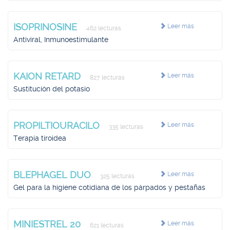
ISOPRINOSINE
Leer más
462 lecturas
Antiviral, Inmunoestimulante
KAION RETARD
Leer más
827 lecturas
Sustitución del potasio
PROPILTIOURACILO
Leer más
335 lecturas
Terapia tiroidea
BLEPHAGEL DUO
Leer más
325 lecturas
Gel para la higiene cotidiana de los párpados y pestañas
MINIESTREL 20
Leer más
621 lecturas