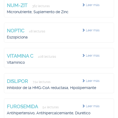
NUM-ZIT
Leer más
362 lecturas
Micronutriente, Suplemento de Zinc
NOPTIC
Leer más
48 lecturas
Eszopiclona
VITAMINA C
Leer más
408 lecturas
Vitamínico
DISLIPOR
Leer más
724 lecturas
Inhibidor de la HMG-CoA reductasa, Hipolipemiante
FUROSEMIDA
Leer más
54 lecturas
Antihipertensivo, Antihipercalcemiante, Diurético