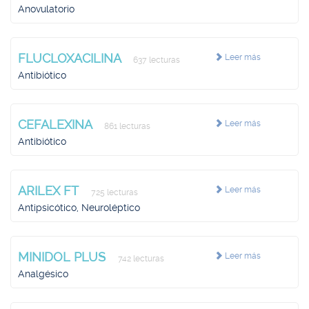
Anovulatorio
FLUCLOXACILINA
Leer más
637 lecturas
Antibiótico
CEFALEXINA
Leer más
861 lecturas
Antibiótico
ARILEX FT
Leer más
725 lecturas
Antipsicótico, Neuroléptico
MINIDOL PLUS
Leer más
742 lecturas
Analgésico