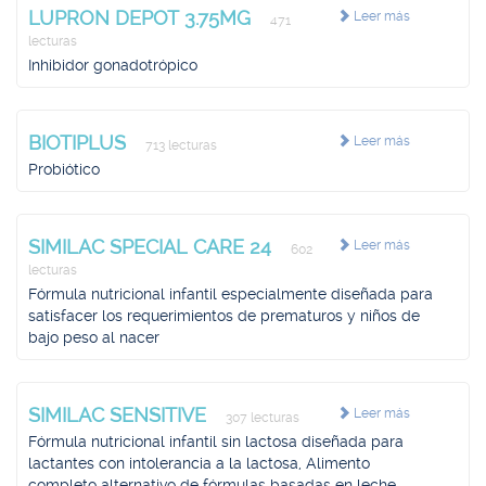
LUPRON DEPOT 3.75MG
Leer más
471
lecturas
Inhibidor gonadotrópico
BIOTIPLUS
Leer más
713 lecturas
Probiótico
SIMILAC SPECIAL CARE 24
Leer más
602
lecturas
Fórmula nutricional infantil especialmente diseñada para
satisfacer los requerimientos de prematuros y niños de
bajo peso al nacer
SIMILAC SENSITIVE
Leer más
307 lecturas
Fórmula nutricional infantil sin lactosa diseñada para
lactantes con intolerancia a la lactosa, Alimento
completo alternativo de fórmulas basadas en leche,