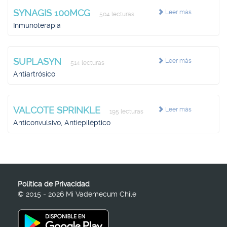
SYNAGIS 100MCG
Leer más
504 lecturas
Inmunoterapia
SUPLASYN
Leer más
514 lecturas
Antiartrósico
VALCOTE SPRINKLE
Leer más
195 lecturas
Anticonvulsivo, Antiepiléptico
Política de Privacidad
© 2015 - 2026 Mi Vademecum Chile