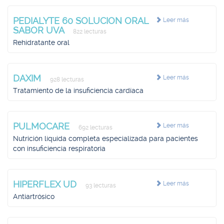
PEDIALYTE 60 SOLUCION ORAL
Leer más
SABOR UVA
822 lecturas
Rehidratante oral
DAXIM
Leer más
928 lecturas
Tratamiento de la insuficiencia cardíaca
PULMOCARE
Leer más
692 lecturas
Nutrición líquida completa especializada para pacientes
con insuficiencia respiratoria
HIPERFLEX UD
Leer más
93 lecturas
Antiartrósico