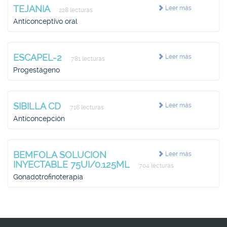
TEJANIA
Leer más
228 lecturas
Anticonceptivo oral
ESCAPEL-2
Leer más
781 lecturas
Progestágeno
SIBILLA CD
Leer más
716 lecturas
Anticoncepción
BEMFOLA SOLUCION
Leer más
INYECTABLE 75UI/0.125ML
704 lecturas
Gonadotrofinoterapia