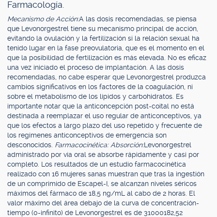
Farmacología.
Mecanismo de Acción:
A las dosis recomendadas, se piensa
que Levonorgestrel tiene su mecanismo principal de acción,
evitando la ovulación y la fertilización si la relación sexual ha
tenido lugar en la fase preovulatoria, que es el momento en el
que la posibilidad de fertilización es más elevada. No es eficaz
una vez iniciado el proceso de implantación. A las dosis
recomendadas, no cabe esperar que Levonorgestrel produzca
cambios significativos en los factores de la coagulación, ni
sobre el metabolismo de los lípidos y carbohidratos. Es
importante notar que la anticoncepción post-coital no está
destinada a reemplazar el uso regular de anticonceptivos, ya
que los efectos a largo plazo del uso repetido y frecuente de
los regímenes anticonceptivos de emergencia son
desconocidos.
Farmacocinética: Absorción:
Levonorgestrel
administrado por vía oral se absorbe rápidamente y casi por
completo. Los resultados de un estudio farmacocinética
realizado con 16 mujeres sanas muestran que tras la ingestión
de un comprimido de Escapel-I, se alcanzan niveles séricos
máximos del fármaco de 18,5 ng/mL al cabo de 2 horas. El
valor máximo del área debajo de la curva de concentración-
tiempo (0-infinito) de Levonorgestrel es de 31000182,52