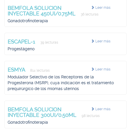
BEMFOLA SOLUCION
Leer más
INYECTABLE 450UI/0.75ML
36 lecturas
Gonadotrofinoterapia
ESCAPEL-1
Leer más
39 lecturas
Progestágeno
ESMYA
Leer más
814 lecturas
Modulador Selectivo de los Receptores de la
Progesterona (MSRP), cuya indicación es el tratamiento
prequirúrgico de los miomas uterinos
BEMFOLA SOLUCION
Leer más
INYECTABLE 300UI/0.50ML
98 lecturas
Gonadotrofinoterapia