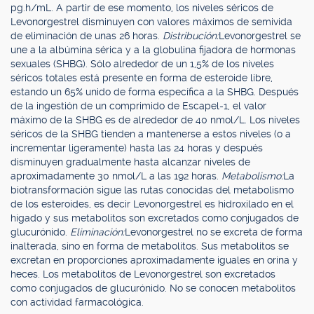
pg.h/mL. A partir de ese momento, los niveles séricos de
Levonorgestrel disminuyen con valores máximos de semivida
de eliminación de unas 26 horas.
Distribución:
Levonorgestrel se
une a la albúmina sérica y a la globulina fijadora de hormonas
sexuales (SHBG). Sólo alrededor de un 1,5% de los niveles
séricos totales está presente en forma de esteroide libre,
estando un 65% unido de forma específica a la SHBG. Después
de la ingestión de un comprimido de Escapel-1, el valor
máximo de la SHBG es de alrededor de 40 nmol/L. Los niveles
séricos de la SHBG tienden a mantenerse a estos niveles (o a
incrementar ligeramente) hasta las 24 horas y después
disminuyen gradualmente hasta alcanzar niveles de
aproximadamente 30 nmol/L a las 192 horas.
Metabolismo:
La
biotransformación sigue las rutas conocidas del metabolismo
de los esteroides, es decir Levonorgestrel es hidroxilado en el
hígado y sus metabolitos son excretados como conjugados de
glucurónido.
Eliminación:
Levonorgestrel no se excreta de forma
inalterada, sino en forma de metabolitos. Sus metabolitos se
excretan en proporciones aproximadamente iguales en orina y
heces. Los metabolitos de Levonorgestrel son excretados
como conjugados de glucurónido. No se conocen metabolitos
con actividad farmacológica.