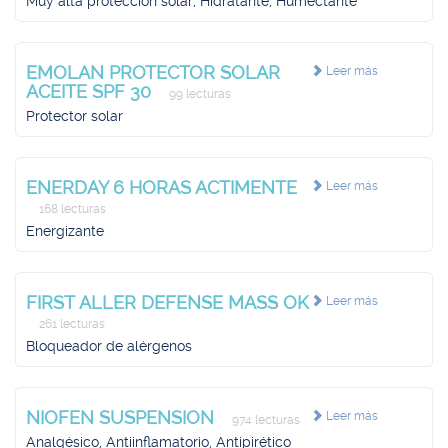
Muy alta protección solar, Hidratante, Humectante
EMOLAN PROTECTOR SOLAR
Leer más
ACEITE SPF 30
99 lecturas
Protector solar
ENERDAY 6 HORAS ACTIMENTE
Leer más
168 lecturas
Energizante
FIRST ALLER DEFENSE MASS OK
Leer más
261 lecturas
Bloqueador de alérgenos
NIOFEN SUSPENSION
Leer más
974 lecturas
Analgésico, Antiinflamatorio, Antipirético