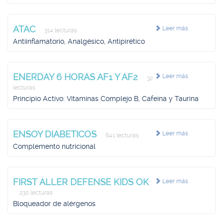
ATAC
Leer más
314 lecturas
Antiinflamatorio, Analgésico, Antipirético
ENERDAY 6 HORAS AF1 Y AF2
Leer más
32
lecturas
Principio Activo: Vitaminas Complejo B, Cafeína y Taurina
ENSOY DIABETICOS
Leer más
641 lecturas
Complemento nutricional
FIRST ALLER DEFENSE KIDS OK
Leer más
230 lecturas
Bloqueador de alérgenos