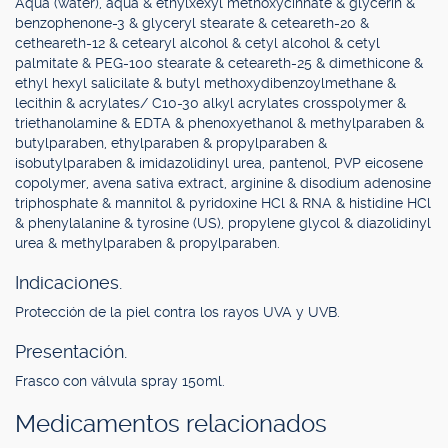
Aqua (water), aqua & ethylxexyl methoxycinnate & glycerin &
benzophenone-3 & glyceryl stearate & ceteareth-20 &
cetheareth-12 & cetearyl alcohol & cetyl alcohol & cetyl
palmitate & PEG-100 stearate & ceteareth-25 & dimethicone &
ethyl hexyl salicilate & butyl methoxydibenzoylmethane &
lecithin & acrylates/ C10-30 alkyl acrylates crosspolymer &
triethanolamine & EDTA & phenoxyethanol & methylparaben &
butylparaben, ethylparaben & propylparaben &
isobutylparaben & imidazolidinyl urea, pantenol, PVP eicosene
copolymer, avena sativa extract, arginine & disodium adenosine
triphosphate & mannitol & pyridoxine HCl & RNA & histidine HCl
& phenylalanine & tyrosine (US), propylene glycol & diazolidinyl
urea & methylparaben & propylparaben.
Indicaciones.
Protección de la piel contra los rayos UVA y UVB.
Presentación.
Frasco con válvula spray 150ml.
Medicamentos relacionados