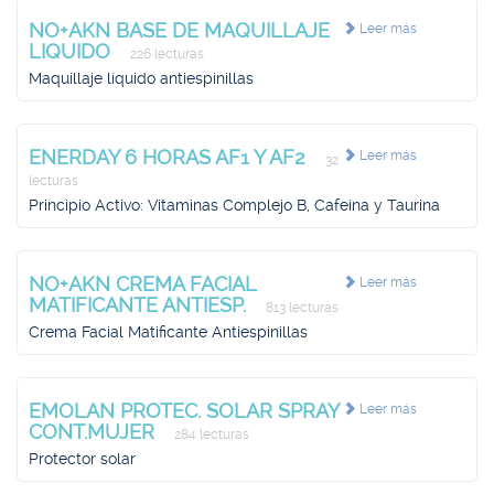
NO+AKN BASE DE MAQUILLAJE
Leer más
LIQUIDO
226 lecturas
Maquillaje líquido antiespinillas
ENERDAY 6 HORAS AF1 Y AF2
Leer más
32
lecturas
Principio Activo: Vitaminas Complejo B, Cafeína y Taurina
NO+AKN CREMA FACIAL
Leer más
MATIFICANTE ANTIESP.
813 lecturas
Crema Facial Matificante Antiespinillas
EMOLAN PROTEC. SOLAR SPRAY
Leer más
CONT.MUJER
284 lecturas
Protector solar