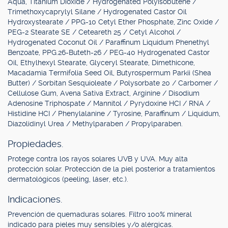
Aqua, Titanium Dioxide / Hydrogenated Polyisobutene /
Trimethoxycaprylyl Silane / Hydrogenated Castor Oil
Hydroxystearate / PPG-10 Cetyl Ether Phosphate, Zinc Oxide /
PEG-2 Stearate SE / Ceteareth 25 / Cetyl Alcohol /
Hydrogenated Coconut Oil / Paraffinum Liquidum Phenethyl
Benzoate, PPG.26-Buteth-26 / PEG-40 Hydrogenated Castor
Oil, Ethylhexyl Stearate, Glyceryl Stearate, Dimethicone,
Macadamia Termifolia Seed Oil, Butyrospermum Parkii (Shea
Butter) / Sorbitan Sesquioleate / Polysorbate 20 / Carbomer /
Cellulose Gum, Avena Sativa Extract, Arginine / Disodium
Adenosine Triphospate / Mannitol / Pyrydoxine HCI / RNA /
Histidine HCI / Phenylalanine / Tyrosine, Paraffinum / Liquidum,
Diazolidinyl Urea / Methylparaben / Propylparaben.
Propiedades.
Protege contra los rayos solares UVB y UVA. Muy alta
protección solar. Protección de la piel posterior a tratamientos
dermatológicos (peeling, láser, etc.).
Indicaciones.
Prevención de quemaduras solares. Filtro 100% mineral
indicado para pieles muy sensibles y/o alérgicas.