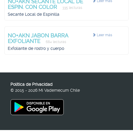
NO+AKN SECANTE LOCAL DE
Leer más
ESPIN. CON COLOR
335 lecturas
Secante Local de Espinilla
NO+AKN JABON BARRA
Leer más
EXFOLIANTE
684 lecturas
Exfoliante de rostro y cuerpo
Política de Privacidad
© 2015 - 2026 Mi Vademecum Chile