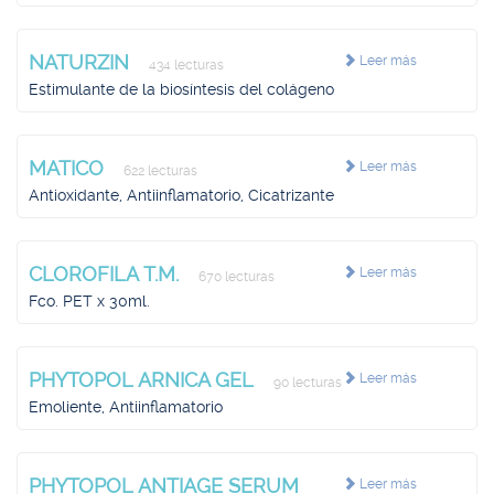
NATURZIN
Leer más
434 lecturas
Estimulante de la biosíntesis del colágeno
MATICO
Leer más
622 lecturas
Antioxidante, Antiinflamatorio, Cicatrizante
CLOROFILA T.M.
Leer más
670 lecturas
Fco. PET x 30ml.
PHYTOPOL ARNICA GEL
Leer más
90 lecturas
Emoliente, Antiinflamatorio
PHYTOPOL ANTIAGE SERUM
Leer más