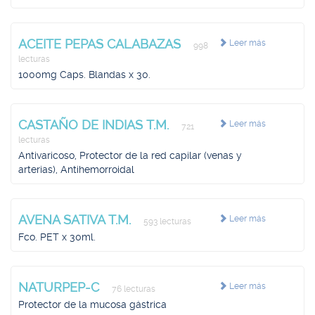
ACEITE PEPAS CALABAZAS
Leer más
998
lecturas
1000mg Caps. Blandas x 30.
CASTAÑO DE INDIAS T.M.
Leer más
721
lecturas
Antivaricoso, Protector de la red capilar (venas y
arterias), Antihemorroidal
AVENA SATIVA T.M.
Leer más
593 lecturas
Fco. PET x 30ml.
NATURPEP-C
Leer más
76 lecturas
Protector de la mucosa gástrica