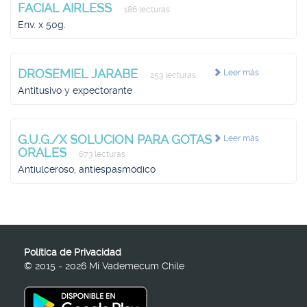
FACIAL AIRLESS
186 lecturas
Env. x 50g.
DROSEMIEL JARABE
Leer más
253 lecturas
Antitusivo y expectorante
G.U.G./X SOLUCION PARA GOTAS
Leer más
ORALES
673 lecturas
Antiulceroso, antiespasmódico
Política de Privacidad
© 2015 - 2026 Mi Vademecum Chile