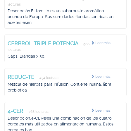
lecturas
Descripción.El tomillo es un subarbusto aromático
oriundo de Europa. Sus sumidades floridas son ricas en
aceites esen...
CERBROL TRIPLE POTENCIA
Leer más
966
lecturas
Caps. Blandas x 30.
REDUC-TE
Leer más
434 lecturas
Mezcla de hierbas para infusión, Contiene Inulina, fibra
prebiótica
4-CER
Leer más
768 lecturas
Descripción.4-CER®es una combinación de los cuatro
cereales más utilizados en alimentación humana. Estos
cereales han...