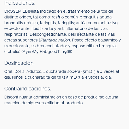
Indicaciones.
DROSEMIEL®está indicado en el tratamiento de la tos de
distinto origen, tal como: resfrío común, bronquitis aguda,
bronquitis crónica, laringitis, faringitis; actúa como antitusivo,
expectorante, fluidificante y antiinflamatorio de las vías
respiratorias. Descongestionante, desinfectante de las vías
aéreas superiores (
Plantago major
). Posee efecto balsámico y
expectorante, es broncodilatador y espasmolítico bronquial
(Lobelia) (AyerW.y HabgoodT., 1968).
Dosificación.
Oral. Dosis: Adultos: 1 cucharada sopera (5mL) 3 a 4 veces al
día. Niños: 1 cucharadita de té (2,5 mL) 3 a 4 veces al día.
Contraindicaciones.
Discontinuar la administración en caso de producirse alguna
reacción de hipersensibilidad al producto.