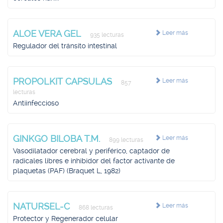
ALOE VERA GEL
Leer más
935 lecturas
Regulador del tránsito intestinal
PROPOLKIT CAPSULAS
Leer más
857
lecturas
Antiinfeccioso
GINKGO BILOBA T.M.
Leer más
899 lecturas
Vasodilatador cerebral y periférico, captador de
radicales libres e inhibidor del factor activante de
plaquetas (PAF) (Braquet L, 1982)
NATURSEL-C
Leer más
868 lecturas
Protector y Regenerador celular