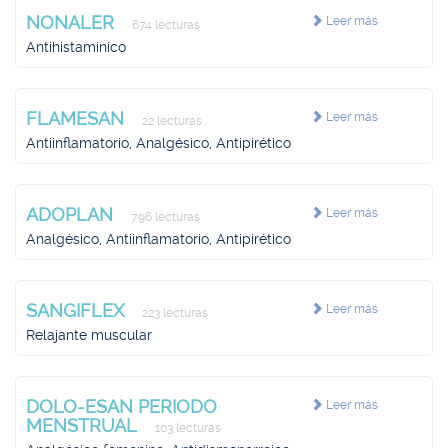
NONALER
Leer más
674 lecturas
Antihistamínico
FLAMESAN
Leer más
22 lecturas
Antiinflamatorio, Analgésico, Antipirético
ADOPLAN
Leer más
796 lecturas
Analgésico, Antiinflamatorio, Antipirético
SANGIFLEX
Leer más
223 lecturas
Relajante muscular
DOLO-ESAN PERIODO
Leer más
MENSTRUAL
103 lecturas