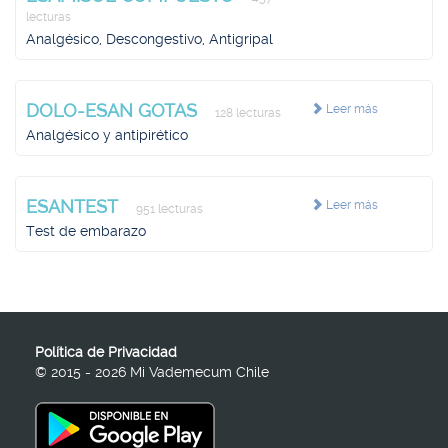
lecturas
Analgésico, Descongestivo, Antigripal
DOLO-ESAN GOTAS
Leer más
128 lecturas
Analgésico y antipirético
ESANTEST
Leer más
951 lecturas
Test de embarazo
Política de Privacidad
© 2015 - 2026 Mi Vademecum Chile