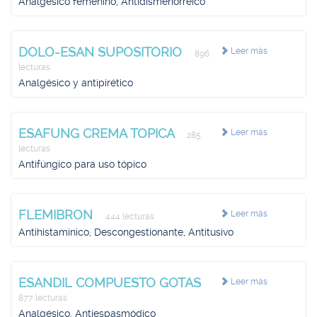
Analgésico femenino, Antidismenorreico
DOLO-ESAN SUPOSITORIO
Leer más
896
lecturas
Analgésico y antipirético
ESAFUNG CREMA TOPICA
Leer más
285
lecturas
Antifúngico para uso tópico
FLEMIBRON
Leer más
444 lecturas
Antihistamínico, Descongestionante, Antitusivo
ESANDIL COMPUESTO GOTAS
Leer más
877 lecturas
Analgésico, Antiespasmódico