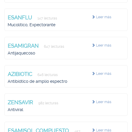
ESANFLU
Leer más
147 lecturas
Mucolítico, Expectorante
ESAMIGRAN
Leer más
647 lecturas
Antijaquecoso
AZIBIOTIC
Leer más
646 lecturas
Antibiótico de amplio espectro
ZENSAVIR
Leer más
982 lecturas
Antiviral
ESAMISOL COMPUESTO
Leer más
457