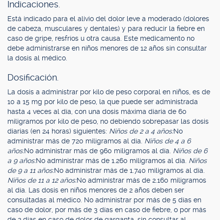
Indicaciones.
Está indicado para el alivio del dolor leve a moderado (dolores
de cabeza, musculares y dentales) y para reducir la fiebre en
caso de gripe, resfríos u otra causa. Este medicamento no
debe administrarse en niños menores de 12 años sin consultar
la dosis al médico.
Dosificación.
La dosis a administrar por kilo de peso corporal en niños, es de
10 a 15 mg por kilo de peso, la que puede ser administrada
hasta 4 veces al día, con una dosis máxima diaria de 60
miligramos por kilo de peso, no debiendo sobrepasar las dosis
diarias (en 24 horas) siguientes:
Niños de 2 a 4 años:
No
administrar más de 720 miligramos al día.
Niños de 4 a 6
años:
No administrar más de 960 miligramos al día.
Niños de 6
a 9 años:
No administrar más de 1.260 miligramos al día.
Niños
de 9 a 11 años:
No administrar más de 1.740 miligramos al día.
Niños de 11 a 12 años:
No administrar más de 2.160 miligramos
al día. Las dosis en niños menores de 2 años deben ser
consultadas al médico. No administrar por más de 5 días en
caso de dolor, por más de 3 días en caso de fiebre, o por más
de 2 días en caso de dolor de garganta, sin consultar al