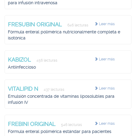
para infusión intravenosa
FRESUBIN ORIGINAL
Leer más
646 lecturas
Fórmula enteral polimérica nutricionalmente completa e
isotónica
KABIZOL
Leer más
456 lecturas
Antiinfeccioso
VITALIPID N
Leer más
437 lecturas
Emulsión concentrada de vitaminas liposolubles para
infusión IV
FREBINI ORIGINAL
Leer más
546 lecturas
Fórmula enteral polimérica estándar para pacientes