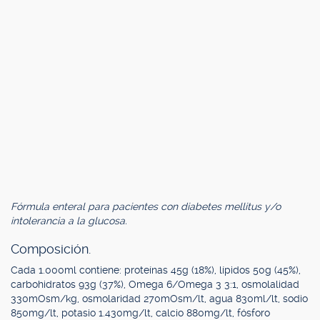
Fórmula enteral para pacientes con diabetes mellitus y/o
intolerancia a la glucosa.
Composición.
Cada 1.000ml contiene: proteínas 45g (18%), lípidos 50g (45%),
carbohidratos 93g (37%), Omega 6/Omega 3 3:1, osmolalidad
330mOsm/kg, osmolaridad 270mOsm/lt, agua 830ml/lt, sodio
850mg/lt, potasio 1.430mg/lt, calcio 880mg/lt, fósforo