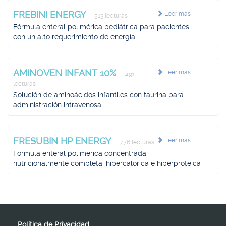
FREBINI ENERGY
Leer más
513 lecturas
Fórmula enteral polimérica pediátrica para pacientes
con un alto requerimiento de energía
AMINOVEN INFANT 10%
Leer más
491
lecturas
Solución de aminoácidos infantiles con taurina para
administración intravenosa
FRESUBIN HP ENERGY
Leer más
776 lecturas
Fórmula enteral polimérica concentrada
nutricionalmente completa, hipercalórica e hiperproteica
Política de Privacidad