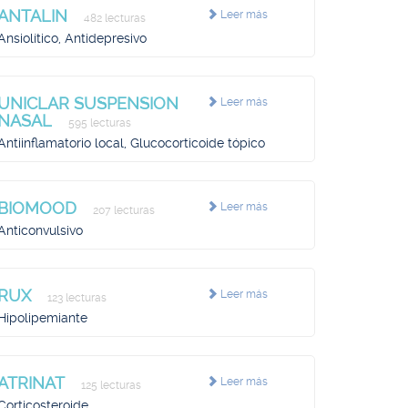
ANTALIN
Leer más
482 lecturas
Ansiolítico, Antidepresivo
UNICLAR SUSPENSION
Leer más
NASAL
595 lecturas
Antiinflamatorio local, Glucocorticoide tópico
BIOMOOD
Leer más
207 lecturas
Anticonvulsivo
RUX
Leer más
123 lecturas
Hipolipemiante
ATRINAT
Leer más
125 lecturas
Corticosteroide