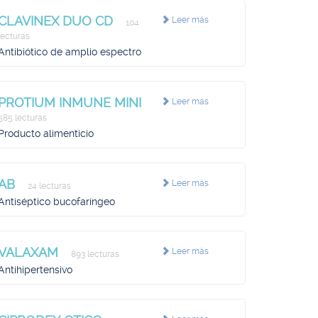
CLAVINEX DUO CD
Leer más
104
lecturas
Antibiótico de amplio espectro
PROTIUM INMUNE MINI
Leer más
585 lecturas
Producto alimenticio
AB
Leer más
24 lecturas
Antiséptico bucofaríngeo
VALAXAM
Leer más
893 lecturas
Antihipertensivo