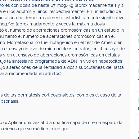
tumores con dosis de hasta 67 mcg/kg (aproximadamente 1 y 2
 en los adultos y niños, respectivamente). En un estudio de
etasona no demostró aumento estadísticamente significativo
0 mcg/kg (aproximadamente 2 veces la máxima dosis
ó el número de aberraciones cromosómicas en un estudio in
no aumentó el número de aberraciones cromosómicas en el
hino. Mometasona no fue mutagénico en el test de Ames o en
n el ensayo in vivo de micronúcleos en ratón; en el ensayo de
 y en el ensayo de aberraciones cromosómicas en células
jo la síntesis no programada de ADN in vivo en hepatocitos
o alteraciones de la fertilidad a dosis subcutáneas de hasta
iaria recomendada en adultos).
cas de las dermatosis corticosensibles, como es el caso de la
psoriasis.
sual:
Aplicar una vez al día una fina capa de crema esparcida
 a menos que su médico lo indique.