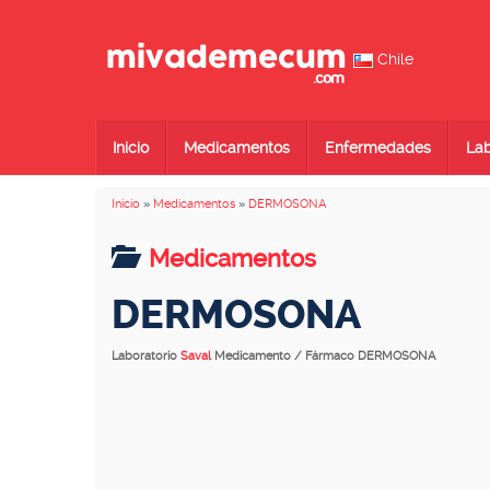
Chile
Inicio
Medicamentos
Enfermedades
Lab
Inicio
»
Medicamentos
»
DERMOSONA
Medicamentos
DERMOSONA
Laboratorio
Saval
Medicamento / Fármaco DERMOSONA