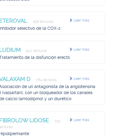
ETEROVAL
Leer más
256 lecturas
Inhibidor selectivo de la COX-2
LUDIUM
Leer más
947 lecturas
Tratamiento de la disfunción eréctil
VALAXAM D
Leer más
764 lecturas
Asociación de un antagonista de la angiotensina
II (valsartán), con un bloqueador de los canales
de calcio (amlodipino) y un diurético
FIBROLOW LIDOSE
Leer más
752
lecturas
Hipolipemiante