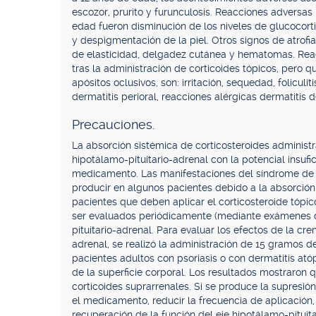
escozor, prurito y furunculosis. Reacciones adversa
edad fueron disminución de los niveles de glucocortico
y despigmentación de la piel. Otros signos de atrofia
de elasticidad, delgadez cutánea y hematomas. Re
tras la administración de corticoides tópicos, pero
apósitos oclusivos, son: irritación, sequedad, foliculi
dermatitis perioral, reacciones alérgicas dermatitis de
Precauciones.
La absorción sistémica de corticosteroides administr
hipotálamo-pituitario-adrenal con la potencial insufi
medicamento. Las manifestaciones del síndrome de 
producir en algunos pacientes debido a la absorción 
pacientes que deben aplicar el corticosteroide tópic
ser evaluados periódicamente (mediante exámenes de
pituitario-adrenal. Para evaluar los efectos de la c
adrenal, se realizó la administración de 15 gramos 
pacientes adultos con psoriasis o con dermatitis ató
de la superficie corporal. Los resultados mostraron 
corticoides suprarrenales. Si se produce la supresión 
el medicamento, reducir la frecuencia de aplicación,
recuperación de la función del eje hipotálamo-pituit