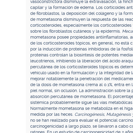
vasoconstrictora disminuye la extravasación, la hinc
capilar y la formación de edema. Los corticoides ant
de fibroblastos, la deposición del colágeno y la for
de mometasona disminuyen la respuesta de las reacc
corticosteroides, especialmente los corticosteroide
sobre los fibroblastos cutáneos y la epidermis.
Mecan
mometasona posee propiedades antiinflamatorias, an
de los corticosteroides tópicos, en general, no está 
por la inducción de proteínas inhibidoras de la fosfo
proteínas controlan la biosíntesis de potentes medi
leucotrienos, inhibiendo la liberación del ácido araq
percutánea de los corticosteroides tópicos es determ
vehículo usado en la formulación y la integridad de 
mejorar notablemente la penetración del medicame
de la dosis de mometasona crema al 0.1%, entra en la
piel normal, sin oclusión. La administración sobre l
absorción percutánea de mometasona. El porcentaje 
sistémica probablemente sigue las vías metabólicas de
Normalmente mometasona se metaboliza en el hígado
medida por las heces.
Carcinogénesis, Mutagénesis y 
no se han realizado para evaluar el potencial carci
carcinogenicidad a largo plazo, se llevaron a cabo 
ratones. En un estudio de carcinogenicidad de 2 a