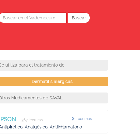
Se utiliza para el tratamiento de:
Dermatitis alérgicas
Otros Medicamentos de SAVAL
IPSON
Leer más
367 lecturas
Antipirético, Analgésico, Antiinflamatorio