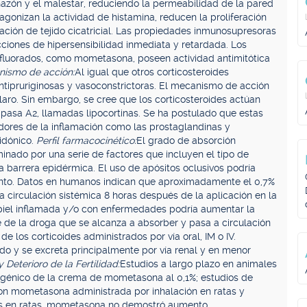
hazón y el malestar, reduciendo la permeabilidad de la pared
agonizan la actividad de histamina, reducen la proliferación
mación de tejido cicatricial. Las propiedades inmunosupresoras
iones de hipersensibilidad inmediata y retardada. Los
s fluorados, como mometasona, poseen actividad antimitótica
ismo de acción:
Al igual que otros corticosteroides
tipruriginosas y vasoconstrictoras. El mecanismo de acción
claro. Sin embargo, se cree que los corticosteroides actúan
lipasa A2, llamadas lipocortinas. Se ha postulado que estas
adores de la inflamación como las prostaglandinas y
uidónico.
Perfil farmacocinético:
El grado de absorción
inado por una serie de factores que incluyen el tipo de
la barrera epidérmica. El uso de apósitos oclusivos podría
nto. Datos en humanos indican que aproximadamente el 0,7%
 circulación sistémica 8 horas después de la aplicación en la
a piel inflamada y/o con enfermedades podría aumentar la
de la droga que se alcanza a absorber y pasa a circulación
 los corticoides administrados por vía oral, IM o IV.
 y se excreta principalmente por vía renal y en menor
Deterioro de la Fertilidad:
Estudios a largo plazo en animales
nogénico de la crema de mometasona al 0,1%; estudios de
con mometasona administrada por inhalación en ratas y
ños en ratas, mometasona no demostró aumento