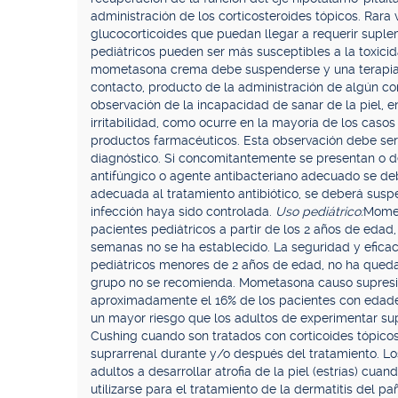
administración de los corticosteroides tópicos. Rara
glucocorticoides que puedan llegar a requerir suple
pediátricos pueden ser más susceptibles a la toxicid
mometasona crema debe suspenderse y una terapia a
contacto, producto de la administración de algún co
observación de la incapacidad de sanar de la piel, en
irritabilidad, como ocurre en la mayoría de los casos
productos farmacéuticos. Esta observación debe se
diagnóstico. Si concomitantemente se presentan o des
antifúngico o agente antibacteriano adecuado se de
adecuada al tratamiento antibiótico, se deberá sus
infección haya sido controlada.
Uso pediátrico:
Momet
pacientes pediátricos a partir de los 2 años de edad
semanas no se ha establecido. La seguridad y efica
pediátricos menores de 2 años de edad, no ha qued
grupo no se recomienda. Mometasona causo supresión
aproximadamente el 16% de los pacientes con edades
un mayor riesgo que los adultos de experimentar sup
Cushing cuando son tratados con corticoides tópicos
suprarrenal durante y/o después del tratamiento. Lo
adultos a desarrollar atrofia de la piel (estrías) c
utilizarse para el tratamiento de la dermatitis del pa