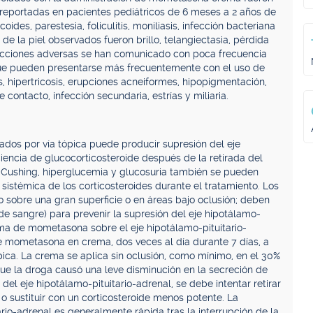
s reportadas en pacientes pediátricos de 6 meses a 2 años de
ides, parestesia, foliculitis, moniliasis, infección bacteriana
 de la piel observados fueron brillo, telangiectasia, pérdida
acciones adversas se han comunicado con poca frecuencia
 que pueden presentarse más frecuentemente con el uso de
tis, hipertricosis, erupciones acneiformes, hipopigmentación,
 contacto, infección secundaria, estrías y miliaria.
ados por vía tópica puede producir supresión del eje
ciencia de glucocorticosteroide después de la retirada del
Cushing, hiperglucemia y glucosuria también se pueden
sistémica de los corticosteroides durante el tratamiento. Los
o sobre una gran superficie o en áreas bajo oclusión; deben
 sangre) para prevenir la supresión del eje hipotálamo-
rema de mometasona sobre el eje hipotálamo-pituitario-
de mometasona en crema, dos veces al día durante 7 días, a
pica. La crema se aplica sin oclusión, como mínimo, en el 30%
que la droga causó una leve disminución en la secreción de
del eje hipotálamo-pituitario-adrenal, se debe intentar retirar
 o sustituir con un corticosteroide menos potente. La
ario-adrenal es generalmente rápida tras la interrupción de la