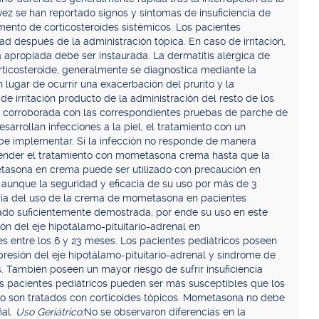
 vez se han reportado signos y síntomas de insuficiencia de
mento de corticosteroides sistémicos. Los pacientes
ad después de la administración tópica. En caso de irritación,
propiada debe ser instaurada. La dermatitis alérgica de
rticosteroide, generalmente se diagnostica mediante la
 lugar de ocurrir una exacerbación del prurito y la
 de irritación producto de la administración del resto de los
r corroborada con las correspondientes pruebas de parche de
arrollan infecciones a la piel, el tratamiento con un
be implementar. Si la infección no responde de manera
pender el tratamiento con mometasona crema hasta que la
asona en crema puede ser utilizado con precaución en
, aunque la seguridad y eficacia de su uso por más de 3
cia del uso de la crema de mometasona en pacientes
ado suficientemente demostrada, por ende su uso en este
 del eje hipotálamo-pituitario-adrenal en
 entre los 6 y 23 meses. Los pacientes pediátricos poseen
resión del eje hipotálamo-pituitario-adrenal y síndrome de
. También poseen un mayor riesgo de sufrir insuficiencia
s pacientes pediátricos pueden ser más susceptibles que los
uando son tratados con corticoides tópicos. Mometasona no debe
ñal.
Uso Geriátrico:
No se observaron diferencias en la