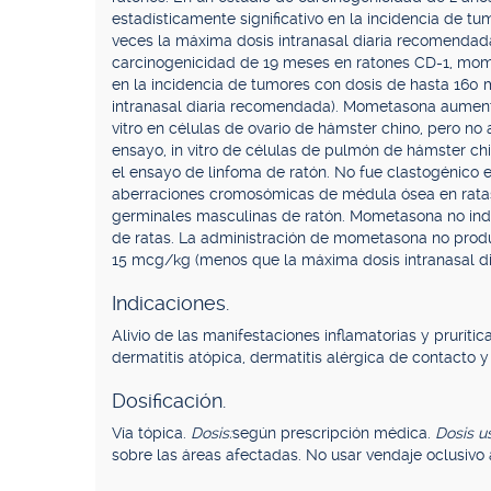
estadísticamente significativo en la incidencia de 
veces la máxima dosis intranasal diaria recomendada
carcinogenicidad de 19 meses en ratones CD-1, mom
en la incidencia de tumores con dosis de hasta 16
intranasal diaria recomendada). Mometasona aument
vitro en células de ovario de hámster chino, pero 
ensayo, in vitro de células de pulmón de hámster c
el ensayo de linfoma de ratón. No fue clastogénico e
aberraciones cromosómicas de médula ósea en ratas
germinales masculinas de ratón. Mometasona no indu
de ratas. La administración de mometasona no produj
15 mcg/kg (menos que la máxima dosis intranasal d
Indicaciones.
Alivio de las manifestaciones inflamatorias y pruríti
dermatitis atópica, dermatitis alérgica de contacto y 
Dosificación.
Vía tópica.
Dosis:
según prescripción médica.
Dosis u
sobre las áreas afectadas. No usar vendaje oclusivo