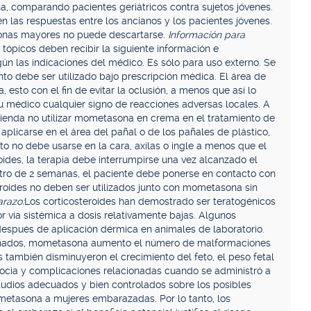
, comparando pacientes geriátricos contra sujetos jóvenes.
 en las respuestas entre los ancianos y los pacientes jóvenes.
sonas mayores no puede descartarse.
Información para
 tópicos deben recibir la siguiente información e
ún las indicaciones del médico. Es sólo para uso externo. Se
to debe ser utilizado bajo prescripción médica. El área de
 esto con el fin de evitar la oclusión, a menos que así lo
u médico cualquier signo de reacciones adversas locales. A
mienda no utilizar mometasona en crema en el tratamiento de
plicarse en el área del pañal o de los pañales de plástico,
o no debe usarse en la cara, axilas o ingle a menos que el
oides, la terapia debe interrumpirse una vez alcanzado el
entro de 2 semanas, el paciente debe ponerse en contacto con
roides no deben ser utilizados junto con mometasona sin
razo:
Los corticosteroides han demostrado ser teratogénicos
r vía sistémica a dosis relativamente bajas. Algunos
después de aplicación dérmica en animales de laboratorio.
preñados, mometasona aumento el número de malformaciones
 también disminuyeron el crecimiento del feto, el peso fetal
tocia y complicaciones relacionadas cuando se administró a
studios adecuados y bien controlados sobre los posibles
metasona a mujeres embarazadas. Por lo tanto, los