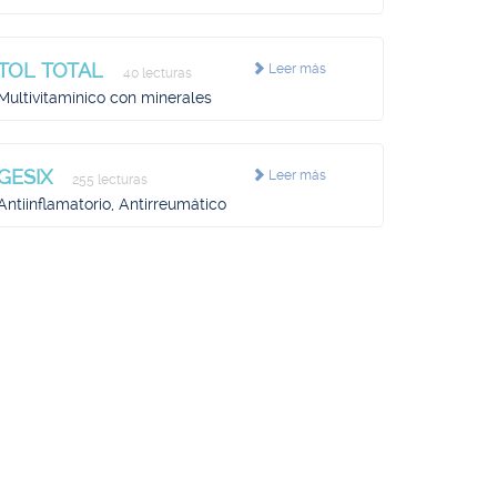
TOL TOTAL
Leer más
40 lecturas
Multivitamínico con minerales
GESIX
Leer más
255 lecturas
Antiinflamatorio, Antirreumático