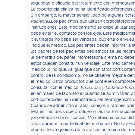
seguridad o eficacia del tratamiento con mometasona
La experiencia clínica no ha identificado diferencias
Sin embargo, la mayor sensibilidad de algunas per
Pacientes:
Los pacientes que utilizan corticosteroides
instrucciones: Este medicamento se debe utilizar seg
debe evitar el contacto con los ojos. Este medicamen
piel tratada no debe ser vendada, cubierta o envuelta,
indique el médico. Los pacientes deben informar a s
los padres de los pacientes pediátricos se les reco
la dermatitis del pañal. Mometasona crema no debe a
estos pueden constituir un vendaje. Este medicament
médico lo indique. Al igual que con otros corticoster
control de la condición. Si no se observa mejoría d
el médico. Otros productos que contienen corticoste
consultar con el médico.
Embarazo y lactancia:
Emba
en animales de laboratorio cuando se administran po
corticosteroides han demostrado ser teratogénicos 
Cuando se administró a ratas, conejos y ratones 
fetales. Las dosis que produjeron las malformaciones
y/o retrasaron la osificación. Mometasona causó dis
ratas durante la parte final del embarazo. No hay e
efectos teratogénicos de la aplicación tópica de mo