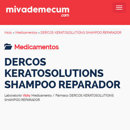
Togg
navig
Inicio
»
Medicamentos
»
DERCOS KERATOSOLUTIONS SHAMPOO REPARADOR
Medicamentos
DERCOS
KERATOSOLUTIONS
SHAMPOO REPARADOR
Laboratorio
Vichy
Medicamento / Fármaco DERCOS KERATOSOLUTIONS
SHAMPOO REPARADOR