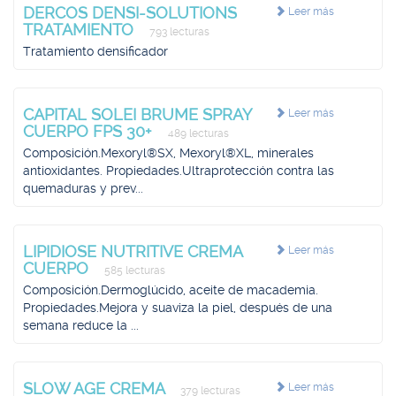
DERCOS DENSI-SOLUTIONS
Leer más
TRATAMIENTO
793 lecturas
Tratamiento densificador
CAPITAL SOLEI BRUME SPRAY
Leer más
CUERPO FPS 30+
489 lecturas
Composición.Mexoryl®SX, Mexoryl®XL, minerales
antioxidantes. Propiedades.Ultraprotección contra las
quemaduras y prev...
LIPIDIOSE NUTRITIVE CREMA
Leer más
CUERPO
585 lecturas
Composición.Dermoglúcido, aceite de macademia.
Propiedades.Mejora y suaviza la piel, después de una
semana reduce la ...
SLOW AGE CREMA
Leer más
379 lecturas