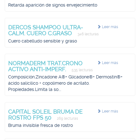
Retarda aparición de signos envejecimiento
DERCOS SHAMPOO ULTRA-
Leer más
CALM. CUERO C.GRASO
346 lecturas
Cuero cabelludo sensible y graso
NORMADERM TRAT.CRONO
Leer más
ACTIVO ANTI-IMPERF.
535 lecturas
Composición.Zincadone A®+ Glicadone®+ Dermostin®+
ácido salicílico + copolímero de acrilato.
Propiedades.Limita la so...
CAPITAL SOLEIL BRUMA DE
Leer más
ROSTRO FPS 50
269 lecturas
Bruma invisible fresca de rostro