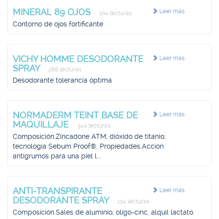
MINERAL 89 OJOS
Leer más
104 lecturas
Contorno de ojos fortificante
VICHY HOMME DESODORANTE
Leer más
SPRAY
288 lecturas
Desodorante tolerancia óptima
NORMADERM TEINT BASE DE
Leer más
MAQUILLAJE
344 lecturas
Composición.Zincadone ATM; dióxido de titanio;
tecnología Sebum Proof®. Propiedades.Acción
antigrumos para una piel l...
ANTI-TRANSPIRANTE
Leer más
DESODORANTE SPRAY
124 lecturas
Composición.Sales de aluminio, oligo-cinc, alquil lactato.