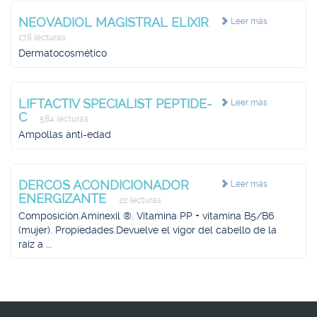
NEOVADIOL MAGISTRAL ELIXIR
Leer más
178 lecturas
Dermatocosmético
LIFTACTIV SPECIALIST PEPTIDE-
Leer más
C
584 lecturas
Ampollas anti-edad
DERCOS ACONDICIONADOR
Leer más
ENERGIZANTE
22 lecturas
Composición.Aminexil ®. Vitamina PP + vitamina B5/B6
(mujer). Propiedades.Devuelve el vigor del cabello de la
raíz a ...