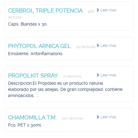
CERBROL TRIPLE POTENCIA
Leer más
966
lecturas
Caps. Blandas x 30.
PHYTOPOL ARNICA GEL
Leer más
90 lecturas
Emoliente, Antiinflamatorio
PROPOLKIT SPRAY
Leer más
71 lecturas
Descripción.El Propóleo es un producto natural
elaborado por las abejas. De gran complejidad, contiene:
aminoácidos, ...
CHAMOMILLA T.M.
Leer más
457 lecturas
Fco. PET x 30ml.