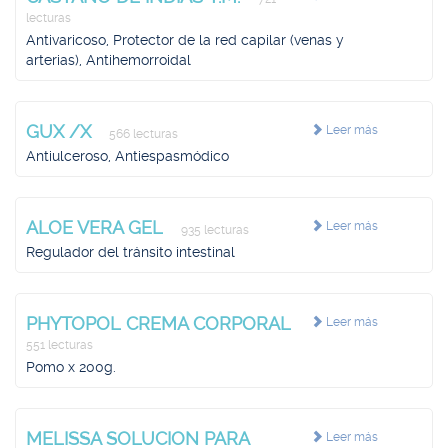
lecturas
Antivaricoso, Protector de la red capilar (venas y
arterias), Antihemorroidal
GUX /X
Leer más
566 lecturas
Antiulceroso, Antiespasmódico
ALOE VERA GEL
Leer más
935 lecturas
Regulador del tránsito intestinal
PHYTOPOL CREMA CORPORAL
Leer más
551 lecturas
Pomo x 200g.
MELISSA SOLUCION PARA
Leer más