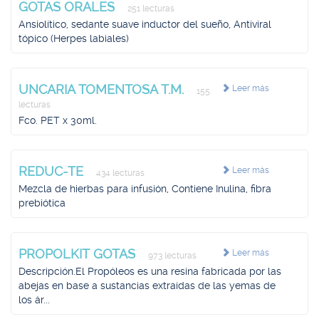
GOTAS ORALES
251 lecturas
Ansiolítico, sedante suave inductor del sueño, Antiviral
tópico (Herpes labiales)
UNCARIA TOMENTOSA T.M.
Leer más
155
lecturas
Fco. PET x 30ml.
REDUC-TE
Leer más
434 lecturas
Mezcla de hierbas para infusión, Contiene Inulina, fibra
prebiótica
PROPOLKIT GOTAS
Leer más
973 lecturas
Descripción.El Propóleos es una resina fabricada por las
abejas en base a sustancias extraídas de las yemas de
los ár...