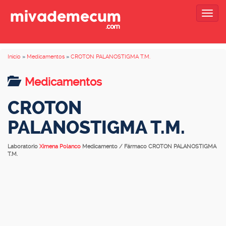
Togg
navig
Inicio
»
Medicamentos
»
CROTON PALANOSTIGMA T.M.
Medicamentos
CROTON
PALANOSTIGMA T.M.
Laboratorio
Ximena Polanco
Medicamento / Fármaco CROTON PALANOSTIGMA
T.M.