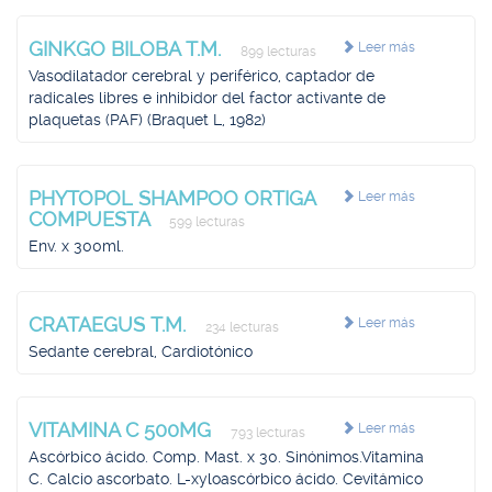
GINKGO BILOBA T.M.
Leer más
899 lecturas
Vasodilatador cerebral y periférico, captador de
radicales libres e inhibidor del factor activante de
plaquetas (PAF) (Braquet L, 1982)
PHYTOPOL SHAMPOO ORTIGA
Leer más
COMPUESTA
599 lecturas
Env. x 300ml.
CRATAEGUS T.M.
Leer más
234 lecturas
Sedante cerebral, Cardiotónico
VITAMINA C 500MG
Leer más
793 lecturas
Ascórbico ácido. Comp. Mast. x 30. Sinónimos.Vitamina
C. Calcio ascorbato. L-xyloascórbico ácido. Cevitámico