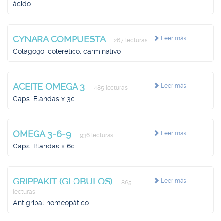
ácido. ...
CYNARA COMPUESTA
Leer más
267 lecturas
Colagogo, colerético, carminativo
ACEITE OMEGA 3
Leer más
485 lecturas
Caps. Blandas x 30.
OMEGA 3-6-9
Leer más
936 lecturas
Caps. Blandas x 60.
GRIPPAKIT (GLOBULOS)
Leer más
865
lecturas
Antigripal homeopático