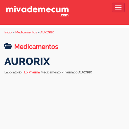
Togg
navig
Inicio
»
Medicamentos
»
AURORIX
Medicamentos
AURORIX
Laboratorio
Hlb Pharma
Medicamento / Fármaco AURORIX