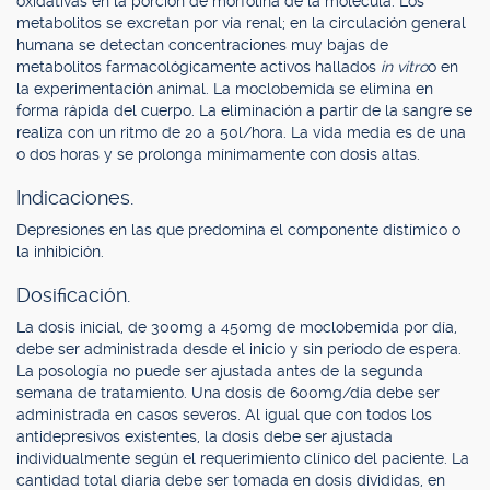
oxidativas en la porción de morfolina de la molécula. Los
metabolitos se excretan por vía renal; en la circulación general
humana se detectan concentraciones muy bajas de
metabolitos farmacológicamente activos hallados
in vitro
o en
la experimentación animal. La moclobemida se elimina en
forma rápida del cuerpo. La eliminación a partir de la sangre se
realiza con un ritmo de 20 a 50l/hora. La vida media es de una
o dos horas y se prolonga mínimamente con dosis altas.
Indicaciones.
Depresiones en las que predomina el componente distímico o
la inhibición.
Dosificación.
La dosis inicial, de 300mg a 450mg de moclobemida por día,
debe ser administrada desde el inicio y sin período de espera.
La posología no puede ser ajustada antes de la segunda
semana de tratamiento. Una dosis de 600mg/día debe ser
administrada en casos severos. Al igual que con todos los
antidepresivos existentes, la dosis debe ser ajustada
individualmente según el requerimiento clínico del paciente. La
cantidad total diaria debe ser tomada en dosis divididas, en