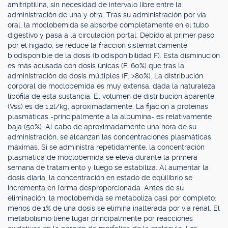
amitriptilina, sin necesidad de intervalo libre entre la
administración de una y otra. Tras su administración por vía
oral, la moclobemida se absorbe completamente en el tubo
digestivo y pasa a la circulación portal. Debido al primer paso
por el hígado, se reduce la fracción sistemáticamente
biodisponible de la dosis (biodisponibilidad F). Esta disminución
es más acusada con dosis únicas (F: 60%) que tras la
administración de dosis múltiples (F: >80%). La distribución
corporal de moclobemida es muy extensa, dada la naturaleza
lipófila de esta sustancia. El volumen de distribución aparente
(Vss) es de 1,2l/kg, aproximadamente. La fijación a proteínas
plasmáticas -principalmente a la albúmina- es relativamente
baja (50%). Al cabo de aproximadamente una hora de su
administración, se alcanzan las concentraciones plasmáticas
máximas. Si se administra repetidamente, la concentración
plasmática de moclobemida se eleva durante la primera
semana de tratamiento y luego se estabiliza. Al aumentar la
dosis diaria, la concentración en estado de equilibrio se
incrementa en forma desproporcionada. Antes de su
eliminación, la moclobemida se metaboliza casi por completo:
menos de 1% de una dosis se elimina inalterada por vía renal. El
metabolismo tiene lugar principalmente por reacciones