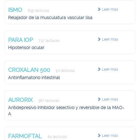
ISMO
Leer más
635 lecturas
Relajador de la musculatura vascular lisa
PARA IOP
Leer más
737 lecturas
Hipotensor ocular
CROXALAN 500
Leer más
50 lecturas
Antiinflamatorio intestinal
AURORIX
Leer más
367 lecturas
Antidepresivo inhibidor selectivo y reversible de la MAO-
A
FARMOFTAL
Leer más
60 lecturas