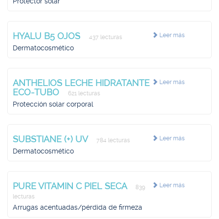
Protector solar
HYALU B5 OJOS
Leer más
437 lecturas
Dermatocosmético
ANTHELIOS LECHE HIDRATANTE
Leer más
ECO-TUBO
621 lecturas
Protección solar corporal
SUBSTIANE (+) UV
Leer más
784 lecturas
Dermatocosmético
PURE VITAMIN C PIEL SECA
Leer más
839
lecturas
Arrugas acentuadas/pérdida de firmeza