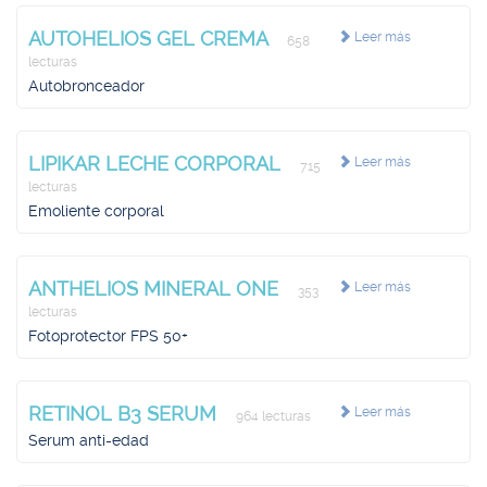
AUTOHELIOS GEL CREMA
Leer más
658
lecturas
Autobronceador
LIPIKAR LECHE CORPORAL
Leer más
715
lecturas
Emoliente corporal
ANTHELIOS MINERAL ONE
Leer más
353
lecturas
Fotoprotector FPS 50+
RETINOL B3 SERUM
Leer más
964 lecturas
Serum anti-edad