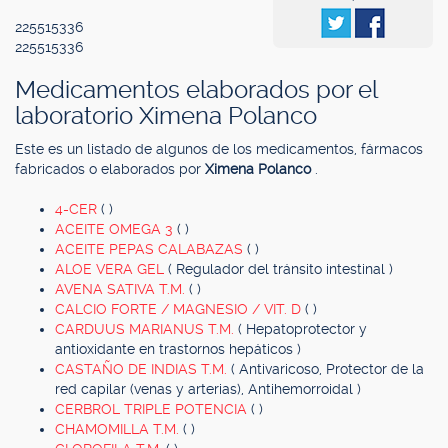
225515336
225515336
Medicamentos elaborados por el
laboratorio Ximena Polanco
Este es un listado de algunos de los medicamentos, fármacos
fabricados o elaborados por
Ximena Polanco
.
4-CER
( )
ACEITE OMEGA 3
( )
ACEITE PEPAS CALABAZAS
( )
ALOE VERA GEL
( Regulador del tránsito intestinal )
AVENA SATIVA T.M.
( )
CALCIO FORTE / MAGNESIO / VIT. D
( )
CARDUUS MARIANUS T.M.
( Hepatoprotector y
antioxidante en trastornos hepáticos )
CASTAÑO DE INDIAS T.M.
( Antivaricoso, Protector de la
red capilar (venas y arterias), Antihemorroidal )
CERBROL TRIPLE POTENCIA
( )
CHAMOMILLA T.M.
( )