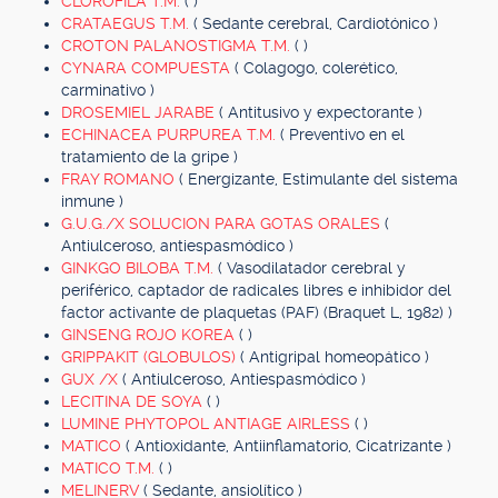
CLOROFILA T.M.
( )
CRATAEGUS T.M.
( Sedante cerebral, Cardiotónico )
CROTON PALANOSTIGMA T.M.
( )
CYNARA COMPUESTA
( Colagogo, colerético,
carminativo )
DROSEMIEL JARABE
( Antitusivo y expectorante )
ECHINACEA PURPUREA T.M.
( Preventivo en el
tratamiento de la gripe )
FRAY ROMANO
( Energizante, Estimulante del sistema
inmune )
G.U.G./X SOLUCION PARA GOTAS ORALES
(
Antiulceroso, antiespasmódico )
GINKGO BILOBA T.M.
( Vasodilatador cerebral y
periférico, captador de radicales libres e inhibidor del
factor activante de plaquetas (PAF) (Braquet L, 1982) )
GINSENG ROJO KOREA
( )
GRIPPAKIT (GLOBULOS)
( Antigripal homeopático )
GUX /X
( Antiulceroso, Antiespasmódico )
LECITINA DE SOYA
( )
LUMINE PHYTOPOL ANTIAGE AIRLESS
( )
MATICO
( Antioxidante, Antiinflamatorio, Cicatrizante )
MATICO T.M.
( )
MELINERV
( Sedante, ansiolítico )