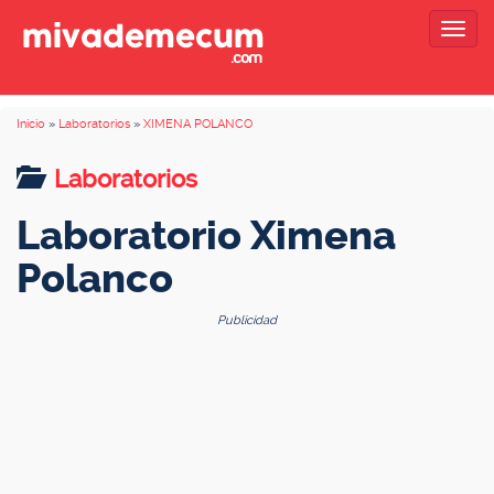
Togg
navig
Inicio
»
Laboratorios
»
XIMENA POLANCO
Laboratorios
Laboratorio Ximena
Polanco
Publicidad