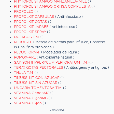
PHYTOPOL SHAMPOO MANZANILLA-MIEL
( )
PHYTOPOL SHAMPOO ORTIGA COMPUESTA
( )
PROPOLEO
( )
PROPOLKIT CAPSULAS
( Antiinfeccioso )
PROPOLKIT GOTAS
( )
PROPOLKIT JARABE
( Antiinfeccioso )
PROPOLKIT SPRAY
( )
QUERCUS T.M.
( )
REDUC-TE
( Mezcla de hierbas para infusión, Contiene
Inulina, fibra prebiótica )
REDUCFORM-F
( Modelador de figura )
ROMOX-ARL
( Antioxidante natural )
SAINYON (HYPERYCUM PERFORATUM T.M.)
( )
TBR/X GOTAS PECTORALES
( Antitusígeno y antigripal )
THUJA T.M.
( )
TIMUSS-KIT CON AZUCAR
( )
TIMUSS-KIT SIN AZUCAR
( )
UNCARIA TOMENTOSA T.M.
( )
VITAMINA C 1000MG
( )
VITAMINA C 500MG
( )
VITAMINA E 400
( )
Publicidad