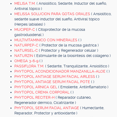
MELISA T.M.
( Ansiolítico, Sedante, Inductor del sueño,
Antiviral tópico )
MELISSA SOLUCION PARA GOTAS ORALES
( Ansiolítico,
sedante suave inductor del sueño, Antiviral tópico
(Herpes labiales) )
MUCIPEP-C
( Citoprotector de la mucosa
gastroduodenal )
MULTIVITAMINICO CON MINERALES
( )
NATURPEP-C
( Protector de la mucosa gástrica )
NATURSEL-C
( Protector y Regenerador celular )
NATURZIN
( Estimulante de la biosíntesis del colágeno )
OMEGA 3-6-9
( )
PASSIFLORA T.M.
( Sedante, Tranquilizante, Ansiolítico )
PHYTOPOL ACONDICIONADOR MANZANILLA-ALOE
( )
PHYTOPOL ANTIAGE SERUM FACIAL AIRLESS
( )
PHYTOPOL ANTIAGE SERUM FACIAL POTE
( )
PHYTOPOL ARNICA GEL
( Emoliente, Antiinflamatorio )
PHYTOPOL CREMA CORPORAL
( )
PHYTOPOL RECITER-H
( Reparador cutáneo,
Regenerador dérmico, Cicatrizante )
PHYTOPOL SERUM FACIAL ANTIAGE
( Humectante,
Reparador, Protector y antioxidante )