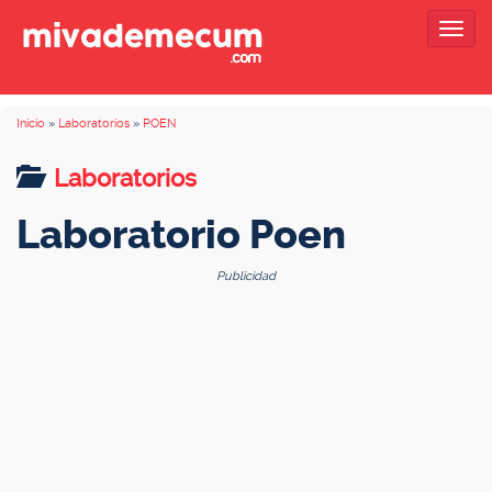
Togg
navig
Inicio
»
Laboratorios
»
POEN
Laboratorios
Laboratorio Poen
Publicidad