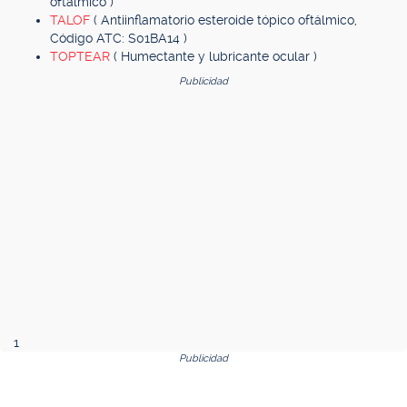
oftálmico )
TALOF
( Antiinflamatorio esteroide tópico oftálmico,
Código ATC: S01BA14 )
TOPTEAR
( Humectante y lubricante ocular )
Publicidad
1
Publicidad