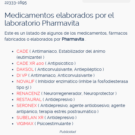
22333-1695
Medicamentos elaborados por el
laboratorio Pharmavita
Este es un listado de algunos de los medicamentos, fármacos
fabricados o elaborados por
Pharmavita
.
CADE
( Antimaníaco, Estabilizador del ánimo
(eutimizante) )
CADE XR 400
( Antipsicótico )
DAKSOL
( Anticonvulsivante, Antiepiléptico )
DI VP
( Antimaníaco, Anticonvulsivante )
NOVALIF
( Inhibidor enzimático (inhibe la fosfodiesterasa
tipo 5) )
RENACENZ
( Neurorregenerador, Neuroprotector )
RESTAURAL
( Antidepresivo )
SERONEX
( Antidepresivo; agente antiobsesivo; agente
antipánico, terapia estrés postraumático )
SUBELAN XR
( Antidepresivo )
VIGIMAX
( Psicoestimulante )
Publicidad