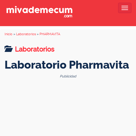
Togg
navig
Inicio
»
Laboratorios
»
PHARMAVITA
Laboratorios
Laboratorio Pharmavita
Publicidad